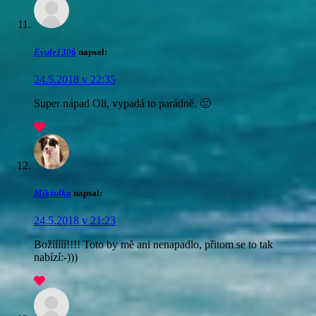
Evule1306
napsal:
24.5.2018 v 22:35
Super nápad Oli, vypadá to parádně. 🙂
Mikšulka
napsal:
24.5.2018 v 21:23
Božííííí!!!! Toto by mě ani nenapadlo, přitom se to tak
nabízí:-)))