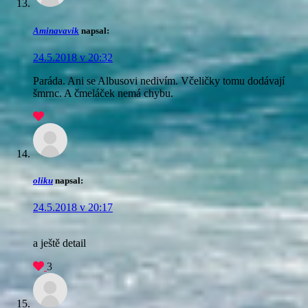
Aminavavik
napsal:
24.5.2018 v 20:32
Paráda. Ani se Albusovi nedivím. Včeličky tomu dodávají
šmrnc. A čmeláček nemá chybu.
oliku
napsal:
24.5.2018 v 20:17
a ještě detail
3