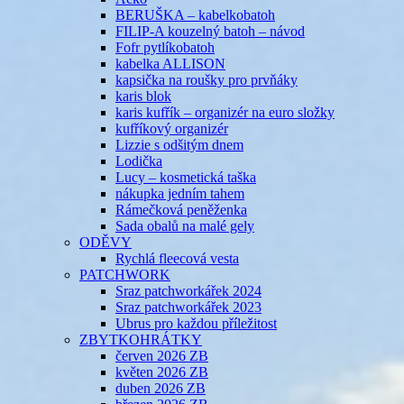
BERUŠKA – kabelkobatoh
FILIP-A kouzelný batoh – návod
Fofr pytlíkobatoh
kabelka ALLISON
kapsička na roušky pro prvňáky
karis blok
karis kufřík – organizér na euro složky
kufříkový organizér
Lizzie s odšitým dnem
Lodička
Lucy – kosmetická taška
nákupka jedním tahem
Rámečková peněženka
Sada obalů na malé gely
ODĚVY
Rychlá fleecová vesta
PATCHWORK
Sraz patchworkářek 2024
Sraz patchworkářek 2023
Ubrus pro každou příležitost
ZBYTKOHRÁTKY
červen 2026 ZB
květen 2026 ZB
duben 2026 ZB