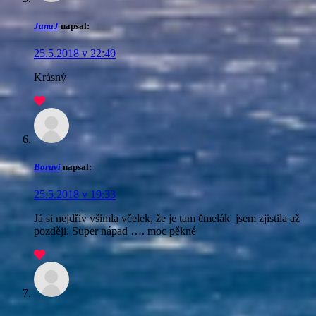
JanaJ
napsal:
25.5.2018 v 22:49
Krásný
Boruvi
napsal:
25.5.2018 v 19:33
Já si nejdřív všimla včelek, že je tam čmelák jsem zjistila až
později. Super nápad …. moc pěkné