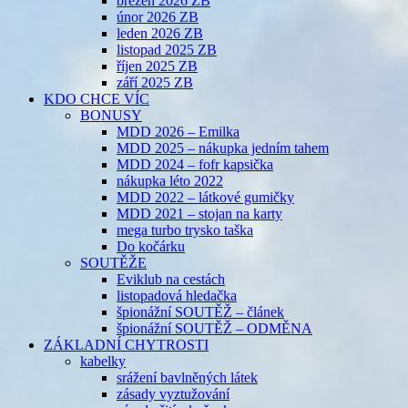
březen 2026 ZB
únor 2026 ZB
leden 2026 ZB
listopad 2025 ZB
říjen 2025 ZB
září 2025 ZB
KDO CHCE VÍC
BONUSY
MDD 2026 – Emilka
MDD 2025 – nákupka jedním tahem
MDD 2024 – fofr kapsička
nákupka léto 2022
MDD 2022 – látkové gumičky
MDD 2021 – stojan na karty
mega turbo trysko taška
Do kočárku
SOUTĚŽE
Eviklub na cestách
listopadová hledačka
špionážní SOUTĚŽ – článek
špionážní SOUTĚŽ – ODMĚNA
ZÁKLADNÍ CHYTROSTI
kabelky
srážení bavlněných látek
zásady vyztužování