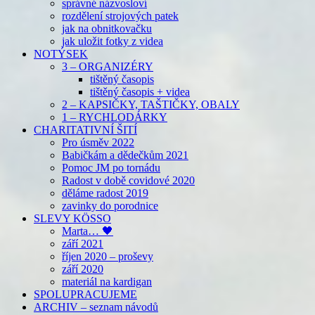
správné názvosloví
rozdělení strojových patek
jak na obnitkovačku
jak uložit fotky z videa
NOTÝSEK
3 – ORGANIZÉRY
tištěný časopis
tištěný časopis + videa
2 – KAPSIČKY, TAŠTIČKY, OBALY
1 – RYCHLODÁRKY
CHARITATIVNÍ ŠITÍ
Pro úsměv 2022
Babičkám a dědečkům 2021
Pomoc JM po tornádu
Radost v době covidové 2020
děláme radost 2019
zavinky do porodnice
SLEVY KÖSSO
Marta… 🖤
září 2021
říjen 2020 – proševy
září 2020
materiál na kardigan
SPOLUPRACUJEME
ARCHIV – seznam návodů