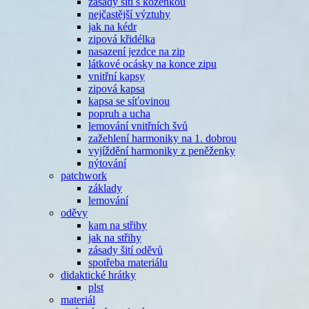
zásady šití s koženkou
nejčastější výztuhy
jak na kédr
zipová křidélka
nasazení jezdce na zip
látkové ocásky na konce zipu
vnitřní kapsy
zipová kapsa
kapsa se síťovinou
popruh a ucha
lemování vnitřních švů
zažehlení harmoniky na 1. dobrou
vyjíždění harmoniky z peněženky
nýtování
patchwork
základy
lemování
oděvy
kam na střihy
jak na střihy
zásady šití oděvů
spotřeba materiálu
didaktické hrátky
plst
materiál