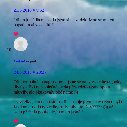
25.5.2018 v 9:52
Olí, to je nádhera, sedla jsem si na zadek! Moc se mi tvůj
nápad i realizace líbí!!!
Evikmt
napsal:
24.5.2018 v 23:27
Oli, normálně to napráskám – jsme se na ty tvoje hexagonky
dívaly s Evkou společně
teda přes telefon jsme spolu
mluvily, ale okukovaly obě naráz :))
Ty včelky jsou naprosto božíííí – moje první slova Evce byla:
Jak tam dostala ty včelky na ty bílý proužky???? :)))) až pak
jsem přečetla popis a bylo mi to jasné!!