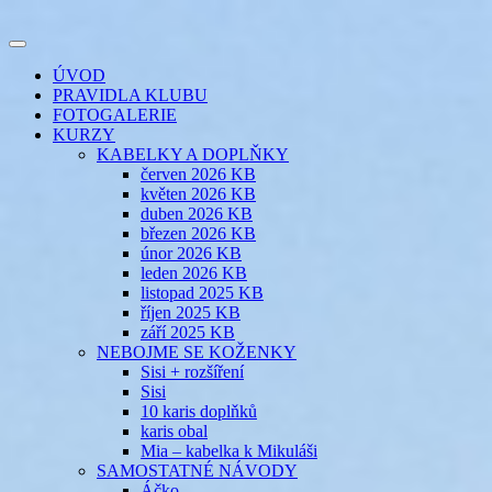
Přejít
k
Toggle
obsahu
šicí klub
EVIKLUB
navigation
ÚVOD
webu
PRAVIDLA KLUBU
FOTOGALERIE
KURZY
KABELKY A DOPLŇKY
červen 2026 KB
květen 2026 KB
duben 2026 KB
březen 2026 KB
únor 2026 KB
leden 2026 KB
listopad 2025 KB
říjen 2025 KB
září 2025 KB
NEBOJME SE KOŽENKY
Sisi + rozšíření
Sisi
10 karis doplňků
karis obal
Mia – kabelka k Mikuláši
SAMOSTATNÉ NÁVODY
Áčko