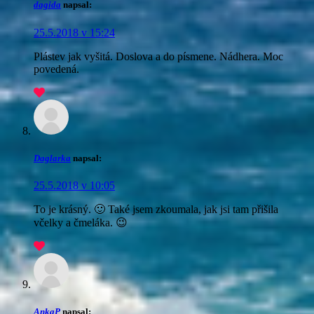
dagida
napsal:
25.5.2018 v 15:24
Plástev jak vyšitá. Doslova a do písmene. Nádhera. Moc
povedená.
Daglarka
napsal:
25.5.2018 v 10:05
To je krásný. 🙂 Také jsem zkoumala, jak jsi tam přišila
včelky a čmeláka. 😉
AnkaP
napsal: