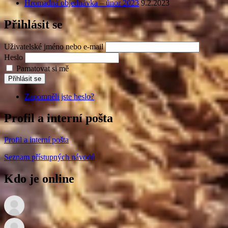
Hromadná objednávka – únor 2023
9.2.2023
Přihlásit se
Uživatelské jméno nebo e-mail
Heslo
Pamatovat si mě
Přihlásit se
Zapomněli jste heslo?
Profil a interní pošta
Profil a interní pošta
Seznam přístupných návodů
Kdo je online