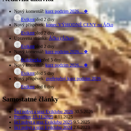
Nový komentář:
kurz podzim 2026... 🍀
Evikmt
před 2 dny
Nový příspěvek:
konec VÝHODNÉ CENY na Áčko
Evikmt
před 2 dny
Upravena stránka:
Áčko (Áčko)
Evikmt
před 2 dny
Nový komentář:
kurz podzim 2026... 🍀
Kolobezka
před 5 dny
Nový komentář:
kurz podzim 2026... 🍀
Evikmt
před 5 dny
Nový příspěvek:
zveřejněný kurz podzim 2026
Evikmt
před 6 dny
Samostatné články
Šicí pobyt a sraz Eviklubu 2026
30.5.2026
Prostějov 15.11.2025
4.11.2025
šicí pobyt a sraz Eviklubu 2025
9.5.2025
šicí pobyt a sraz Eviklubu 2024
2.6.2023