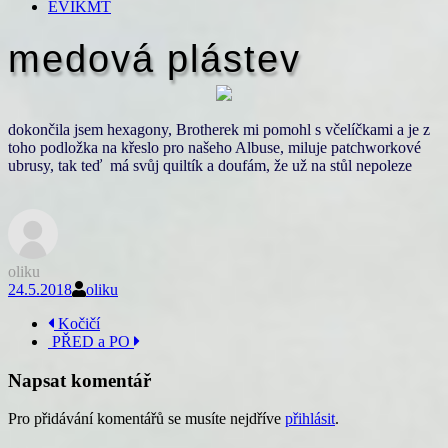
EVIKMT
medová plástev
dokončila jsem hexagony, Brotherek mi pomohl s včelíčkami a je z
toho podložka na křeslo pro našeho Albuse, miluje patchworkové
ubrusy, tak teď má svůj quiltík a doufám, že už na stůl nepoleze
oliku
24.5.2018
oliku
Navigace
Kočičí
PŘED a PO
příspěvku
Napsat komentář
Pro přidávání komentářů se musíte nejdříve
přihlásit
.