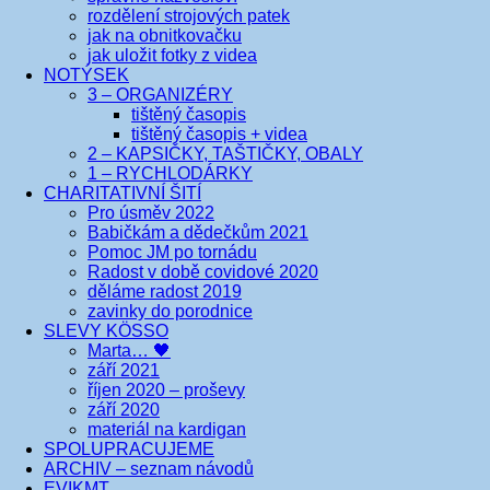
rozdělení strojových patek
jak na obnitkovačku
jak uložit fotky z videa
NOTÝSEK
3 – ORGANIZÉRY
tištěný časopis
tištěný časopis + videa
2 – KAPSIČKY, TAŠTIČKY, OBALY
1 – RYCHLODÁRKY
CHARITATIVNÍ ŠITÍ
Pro úsměv 2022
Babičkám a dědečkům 2021
Pomoc JM po tornádu
Radost v době covidové 2020
děláme radost 2019
zavinky do porodnice
SLEVY KÖSSO
Marta… 🖤
září 2021
říjen 2020 – proševy
září 2020
materiál na kardigan
SPOLUPRACUJEME
ARCHIV – seznam návodů
EVIKMT