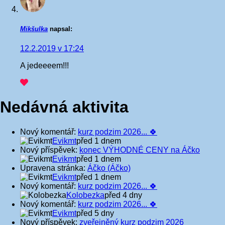
Mikšulka
napsal:
12.2.2019 v 17:24
A jedeeeem!!!
Nedávná aktivita
Nový komentář:
kurz podzim 2026... 🍀
Evikmt
před 1 dnem
Nový příspěvek:
konec VÝHODNÉ CENY na Áčko
Evikmt
před 1 dnem
Upravena stránka:
Áčko (Áčko)
Evikmt
před 1 dnem
Nový komentář:
kurz podzim 2026... 🍀
Kolobezka
před 4 dny
Nový komentář:
kurz podzim 2026... 🍀
Evikmt
před 5 dny
Nový příspěvek:
zveřejněný kurz podzim 2026