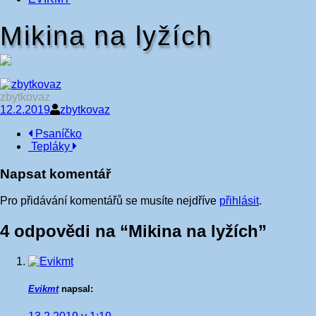
Mikina na lyžích
zbytkovaz
12.2.2019
zbytkovaz
Navigace
Psaníčko
Tepláky
příspěvku
Napsat komentář
Pro přidávání komentářů se musíte nejdříve
přihlásit
.
4 odpovědi na “
Mikina na lyžích
”
Evikmt
napsal: