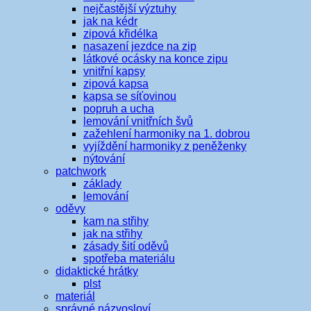
nejčastější výztuhy
jak na kédr
zipová křidélka
nasazení jezdce na zip
látkové ocásky na konce zipu
vnitřní kapsy
zipová kapsa
kapsa se síťovinou
popruh a ucha
lemování vnitřních švů
zažehlení harmoniky na 1. dobrou
vyjíždění harmoniky z peněženky
nýtování
patchwork
základy
lemování
oděvy
kam na střihy
jak na střihy
zásady šití oděvů
spotřeba materiálu
didaktické hrátky
plst
materiál
správné názvosloví