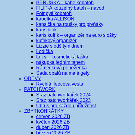
BERUŠKA – kabelkobatoh
FILIP-A kouzelný batoh – návod
Fofr pytlíkobatoh
kabelka ALLISON
kapsička na roušky pro prvňáky
karis blok
karis kufřík – organizér na euro složky
kufříkový organizér
Lizzie s odšitým dnem
Lodička
Lucy – kosmetická taška
nákupka jedním tahem
Rámečková peněženka
Sada obalů na malé gely
ODĚVY
Rychlá fleecová vesta
PATCHWORK
Sraz patchworkářek 2024
Sraz patchworkářek 2023
Ubrus pro každou příležitost
ZBYTKOHRÁTKY
červen 2026 ZB
květen 2026 ZB
duben 2026 ZB
březen 2026 ZB