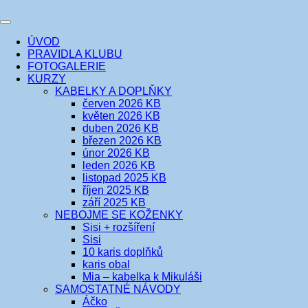
Přejít
k
Toggle
obsahu
šicí klub
EVIKLUB
navigation
ÚVOD
webu
PRAVIDLA KLUBU
FOTOGALERIE
KURZY
KABELKY A DOPLŇKY
červen 2026 KB
květen 2026 KB
duben 2026 KB
březen 2026 KB
únor 2026 KB
leden 2026 KB
listopad 2025 KB
říjen 2025 KB
září 2025 KB
NEBOJME SE KOŽENKY
Sisi + rozšíření
Sisi
10 karis doplňků
karis obal
Mia – kabelka k Mikuláši
SAMOSTATNÉ NÁVODY
Áčko