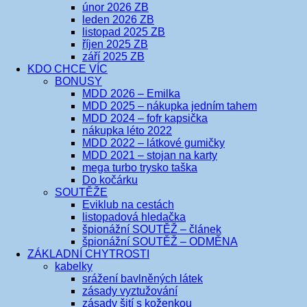
únor 2026 ZB
leden 2026 ZB
listopad 2025 ZB
říjen 2025 ZB
září 2025 ZB
KDO CHCE VÍC
BONUSY
MDD 2026 – Emilka
MDD 2025 – nákupka jedním tahem
MDD 2024 – fofr kapsička
nákupka léto 2022
MDD 2022 – látkové gumičky
MDD 2021 – stojan na karty
mega turbo trysko taška
Do kočárku
SOUTĚŽE
Eviklub na cestách
listopadová hledačka
špionážní SOUTĚŽ – článek
špionážní SOUTĚŽ – ODMĚNA
ZÁKLADNÍ CHYTROSTI
kabelky
srážení bavlněných látek
zásady vyztužování
zásady šití s koženkou