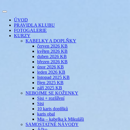
Přejít
k
Toggle
obsahu
šicí klub
EVIKLUB
navigation
ÚVOD
webu
PRAVIDLA KLUBU
FOTOGALERIE
KURZY
KABELKY A DOPLŇKY
červen 2026 KB
květen 2026 KB
duben 2026 KB
březen 2026 KB
únor 2026 KB
leden 2026 KB
listopad 2025 KB
říjen 2025 KB
září 2025 KB
NEBOJME SE KOŽENKY
Sisi + rozšíření
Sisi
10 karis doplňků
karis obal
Mia – kabelka k Mikuláši
SAMOSTATNÉ NÁVODY
Áčko