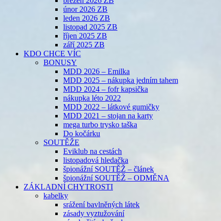
březen 2026 ZB
únor 2026 ZB
leden 2026 ZB
listopad 2025 ZB
říjen 2025 ZB
září 2025 ZB
KDO CHCE VÍC
BONUSY
MDD 2026 – Emilka
MDD 2025 – nákupka jedním tahem
MDD 2024 – fofr kapsička
nákupka léto 2022
MDD 2022 – látkové gumičky
MDD 2021 – stojan na karty
mega turbo trysko taška
Do kočárku
SOUTĚŽE
Eviklub na cestách
listopadová hledačka
špionážní SOUTĚŽ – článek
špionážní SOUTĚŽ – ODMĚNA
ZÁKLADNÍ CHYTROSTI
kabelky
srážení bavlněných látek
zásady vyztužování