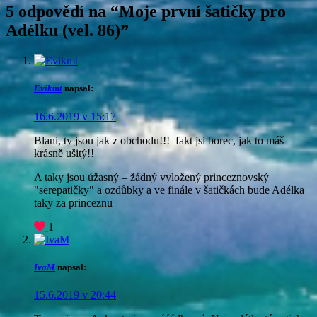
5 odpovědí na “
Moje první šatičky pro
Adélku (vel. 86)
”
Evikmt
napsal:
16.6.2019 v 15:17
Blani, ty jsou jak z obchodu!!!
fakt jsi borec, jak to máš
krásně ušitý!!
A taky jsou úžasný – žádný vyložený princeznovský
"serepatičky" a ozdůbky a ve finále v šatičkách bude Adélka
taky za princeznu
1
IvaM
napsal:
15.6.2019 v 20:44