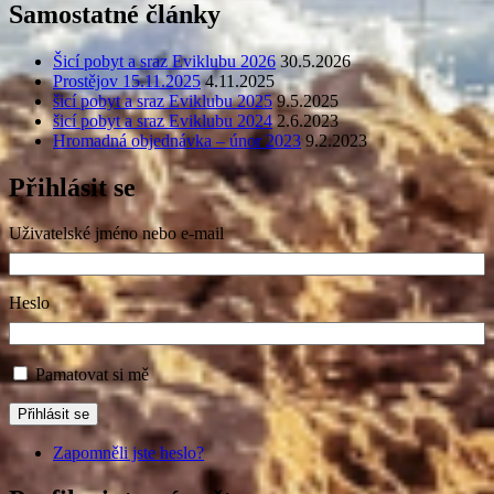
Samostatné články
Šicí pobyt a sraz Eviklubu 2026
30.5.2026
Prostějov 15.11.2025
4.11.2025
šicí pobyt a sraz Eviklubu 2025
9.5.2025
šicí pobyt a sraz Eviklubu 2024
2.6.2023
Hromadná objednávka – únor 2023
9.2.2023
Přihlásit se
Uživatelské jméno nebo e-mail
Heslo
Pamatovat si mě
Přihlásit se
Zapomněli jste heslo?