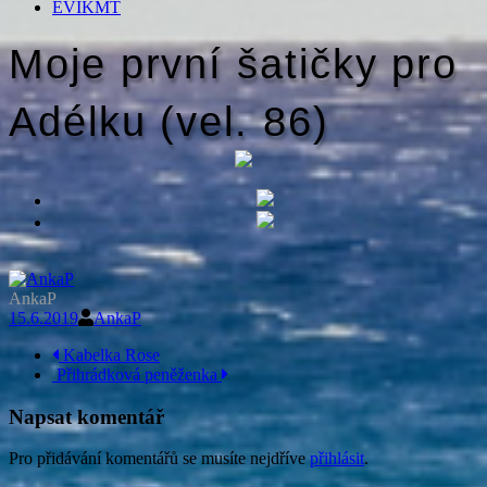
EVIKMT
Moje první šatičky pro
Adélku (vel. 86)
AnkaP
15.6.2019
AnkaP
Navigace
Kabelka Rose
Přihrádková peněženka
příspěvku
Napsat komentář
Pro přidávání komentářů se musíte nejdříve
přihlásit
.