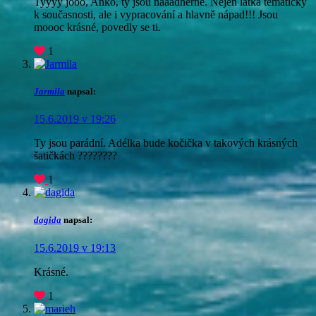
Tyyyy jooo, Anko, ty jsou nááádherné. Nejen látka tématicky
k současnosti, ale i vypracování a hlavně nápad!!! Jsou
moooc krásné, povedly se ti.
1
Jarmila
napsal:
15.6.2019 v 19:26
Ty jsou parádní. Adélka bude kočička v takových krásných
šatičkách ????????
1
dagida
napsal:
15.6.2019 v 19:13
Krásné.
1