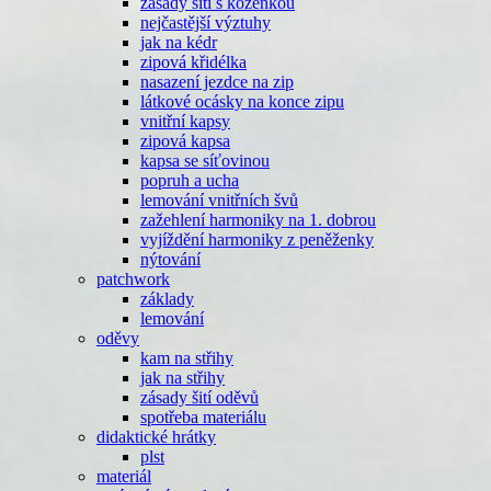
zásady šití s koženkou
nejčastější výztuhy
jak na kédr
zipová křidélka
nasazení jezdce na zip
látkové ocásky na konce zipu
vnitřní kapsy
zipová kapsa
kapsa se síťovinou
popruh a ucha
lemování vnitřních švů
zažehlení harmoniky na 1. dobrou
vyjíždění harmoniky z peněženky
nýtování
patchwork
základy
lemování
oděvy
kam na střihy
jak na střihy
zásady šití oděvů
spotřeba materiálu
didaktické hrátky
plst
materiál