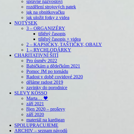
správné názvosloví
rozdělení strojových patek
jak na obnitkovačku
jak uložit fotky z videa
NOTÝSEK
3 – ORGANIZÉRY
tištěný časopis
tištěný časopis + videa
2 – KAPSIČKY, TAŠTIČKY, OBALY
1 – RYCHLODÁRKY
CHARITATIVNÍ ŠITÍ
Pro úsměv 2022
Babičkám a dědečkům 2021
Pomoc JM po tornádu
Radost v době covidové 2020
děláme radost 2019
zavinky do porodnice
SLEVY KÖSSO
Marta… 🖤
září 2021
říjen 2020 – proševy
září 2020
materiál na kardigan
SPOLUPRACUJEME
ARCHIV – seznam návodů