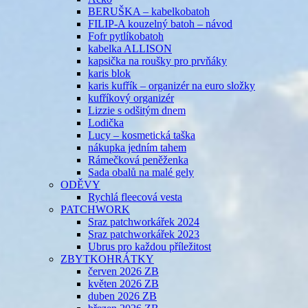
BERUŠKA – kabelkobatoh
FILIP-A kouzelný batoh – návod
Fofr pytlíkobatoh
kabelka ALLISON
kapsička na roušky pro prvňáky
karis blok
karis kufřík – organizér na euro složky
kufříkový organizér
Lizzie s odšitým dnem
Lodička
Lucy – kosmetická taška
nákupka jedním tahem
Rámečková peněženka
Sada obalů na malé gely
ODĚVY
Rychlá fleecová vesta
PATCHWORK
Sraz patchworkářek 2024
Sraz patchworkářek 2023
Ubrus pro každou příležitost
ZBYTKOHRÁTKY
červen 2026 ZB
květen 2026 ZB
duben 2026 ZB