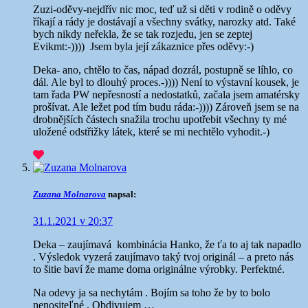
Zuzi-oděvy-nejdřív nic moc, teď už si děti v rodině o oděvy
říkají a rády je dostávají a všechny svátky, narozky atd. Také
bych nikdy neřekla, že se tak rozjedu, jen se zeptej
Evikmt:-)))) Jsem byla její zákaznice přes oděvy:-)
Deka- ano, chtělo to čas, nápad dozrál, postupně se líhlo, co
dál. Ale byl to dlouhý proces.-)))) Není to výstavní kousek, je
tam řada PW nepřesností a nedostatků, začala jsem amatérsky
prošívat. Ale ležet pod tím budu ráda:-)))) Zároveň jsem se na
drobnějších částech snažila trochu upotřebit všechny ty mé
uložené odstřižky látek, které se mi nechtělo vyhodit.-)
Zuzana Molnarova
napsal:
31.1.2021 v 20:37
Deka – zaujímavá kombinácia Hanko, že ťa to aj tak napadlo
. Výsledok vyzerá zaujímavo taký tvoj originál – a preto nás
to šitie baví že mame doma originálne výrobky. Perfektné.
Na odevy ja sa nechytám . Bojím sa toho že by to bolo
nenositeľné . Obdivujem …