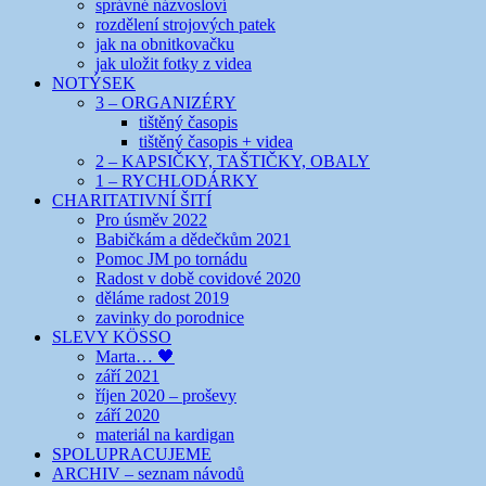
správné názvosloví
rozdělení strojových patek
jak na obnitkovačku
jak uložit fotky z videa
NOTÝSEK
3 – ORGANIZÉRY
tištěný časopis
tištěný časopis + videa
2 – KAPSIČKY, TAŠTIČKY, OBALY
1 – RYCHLODÁRKY
CHARITATIVNÍ ŠITÍ
Pro úsměv 2022
Babičkám a dědečkům 2021
Pomoc JM po tornádu
Radost v době covidové 2020
děláme radost 2019
zavinky do porodnice
SLEVY KÖSSO
Marta… 🖤
září 2021
říjen 2020 – proševy
září 2020
materiál na kardigan
SPOLUPRACUJEME
ARCHIV – seznam návodů