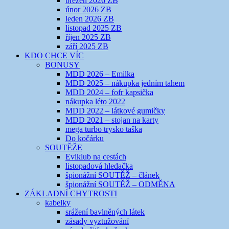
březen 2026 ZB
únor 2026 ZB
leden 2026 ZB
listopad 2025 ZB
říjen 2025 ZB
září 2025 ZB
KDO CHCE VÍC
BONUSY
MDD 2026 – Emilka
MDD 2025 – nákupka jedním tahem
MDD 2024 – fofr kapsička
nákupka léto 2022
MDD 2022 – látkové gumičky
MDD 2021 – stojan na karty
mega turbo trysko taška
Do kočárku
SOUTĚŽE
Eviklub na cestách
listopadová hledačka
špionážní SOUTĚŽ – článek
špionážní SOUTĚŽ – ODMĚNA
ZÁKLADNÍ CHYTROSTI
kabelky
srážení bavlněných látek
zásady vyztužování