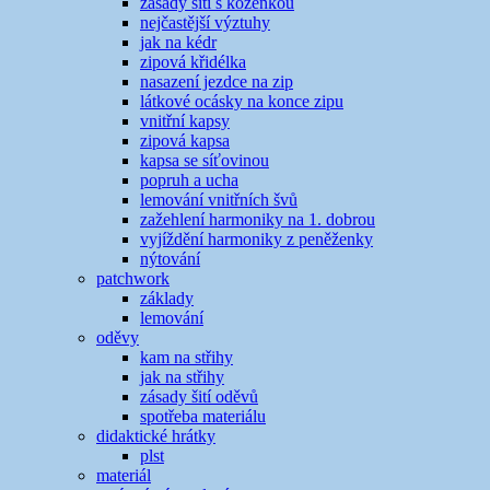
zásady šití s koženkou
nejčastější výztuhy
jak na kédr
zipová křidélka
nasazení jezdce na zip
látkové ocásky na konce zipu
vnitřní kapsy
zipová kapsa
kapsa se síťovinou
popruh a ucha
lemování vnitřních švů
zažehlení harmoniky na 1. dobrou
vyjíždění harmoniky z peněženky
nýtování
patchwork
základy
lemování
oděvy
kam na střihy
jak na střihy
zásady šití oděvů
spotřeba materiálu
didaktické hrátky
plst
materiál