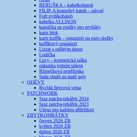
BERUŠKA – kabelkobatoh
FILIP-A kouzelný batoh – návod
Fofr pytlíkobatoh
kabelka ALLISON
kapsička na roušky pro prvňáky
karis blok
karis kufřík – organizér na euro složky
kufříkový organizér
Lizzie s odšitým dnem
Lodička
Lucy – kosmetická taška
nákupka jedním tahem
Rámečková peněženka
Sada obalů na malé gely
ODĚVY
Rychlá fleecová vesta
PATCHWORK
Sraz patchworkářek 2024
Sraz patchworkářek 2023
Ubrus pro každou příležitost
ZBYTKOHRÁTKY
červen 2026 ZB
květen 2026 ZB
duben 2026 ZB