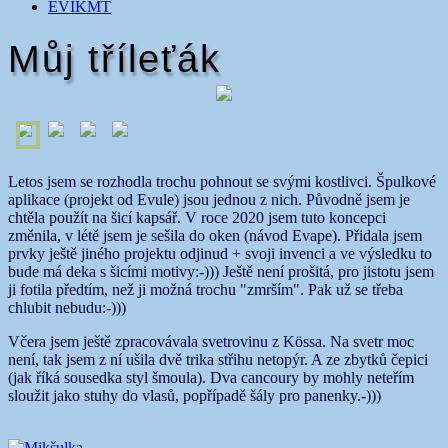
EVIKMT
Můj tříleťák
Letos jsem se rozhodla trochu pohnout se svými kostlivci. Špulkové
aplikace (projekt od Evule) jsou jednou z nich. Původně jsem je
chtěla použít na šicí kapsář. V roce 2020 jsem tuto koncepci
změnila, v létě jsem je sešila do oken (návod Evape). Přidala jsem
prvky ještě jiného projektu odjinud + svoji invenci a ve výsledku to
bude má deka s šicími motivy:-))) Ještě není prošitá, pro jistotu jsem
ji fotila předtím, než ji možná trochu "zmrším". Pak už se třeba
chlubit nebudu:-)))
Včera jsem ještě zpracovávala svetrovinu z Kössa. Na svetr moc
není, tak jsem z ní ušila dvě trika střihu netopýr. A ze zbytků čepici
(jak říká sousedka styl šmoula). Dva cancoury by mohly neteřím
sloužit jako stuhy do vlasů, popřípadě šály pro panenky.-)))