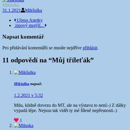
Mikšulka
31.1.2021
Mikšulka
Navigace
Ubrus Anetky
zipový motýlí...
příspěvku
Napsat komentář
Pro přidávání komentářů se musíte nejdříve
přihlásit
.
11 odpovědí na “
Můj tříleťák
”
Mikšulka
napsal:
1.2.2021 v 5:32
Milu, klidně dovezu do MT, ale na výstavu to není:-) Z dálky
vypadá lépe. Nejsou tak vidět ty mé šílené nepřesnosti.-)
1