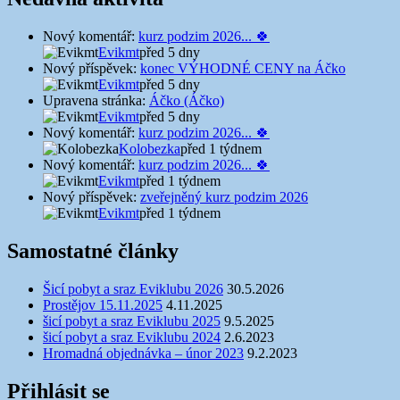
Nový komentář:
kurz podzim 2026... 🍀
Evikmt
před 5 dny
Nový příspěvek:
konec VÝHODNÉ CENY na Áčko
Evikmt
před 5 dny
Upravena stránka:
Áčko (Áčko)
Evikmt
před 5 dny
Nový komentář:
kurz podzim 2026... 🍀
Kolobezka
před 1 týdnem
Nový komentář:
kurz podzim 2026... 🍀
Evikmt
před 1 týdnem
Nový příspěvek:
zveřejněný kurz podzim 2026
Evikmt
před 1 týdnem
Samostatné články
Šicí pobyt a sraz Eviklubu 2026
30.5.2026
Prostějov 15.11.2025
4.11.2025
šicí pobyt a sraz Eviklubu 2025
9.5.2025
šicí pobyt a sraz Eviklubu 2024
2.6.2023
Hromadná objednávka – únor 2023
9.2.2023
Přihlásit se