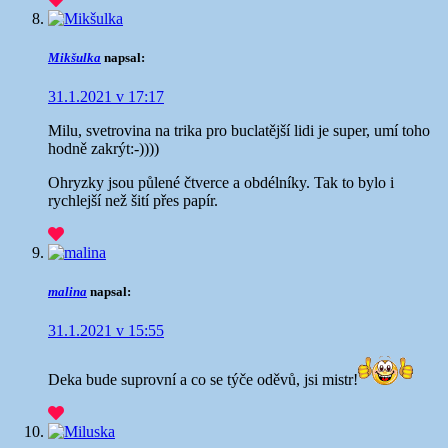
Mikšulka
napsal:
31.1.2021 v 17:17
Milu, svetrovina na trika pro buclatější lidi je super, umí toho
hodně zakrýt:-))))
Ohryzky jsou půlené čtverce a obdélníky. Tak to bylo i
rychlejší než šití přes papír.
malina
napsal:
31.1.2021 v 15:55
Deka bude suprovní a co se týče oděvů, jsi mistr!