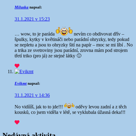
Miluska
napsal:
31.1.2021 v 15:23
… wow, to je paráda
nevím co obdivovat dřív –
špulky, kytky v květináči nebo parádní ohryzky, tedy pokud
se nepletu a jsou to ohryzky šití na papír – moc se mi líbí . No
a trika ze svetroviny jsou parádní, zrovna mám pod strojem
třetí triko (pro já) ze stejné látky 🙂
Evikmt
napsal:
31.1.2021 v 14:36
No vidíííš, jak to to jde!!!
oděvy levou zadní a z těch
kousků, co jsem viděla v létě, se vyklubala úžasná deka!!!
Nedávná aktivita