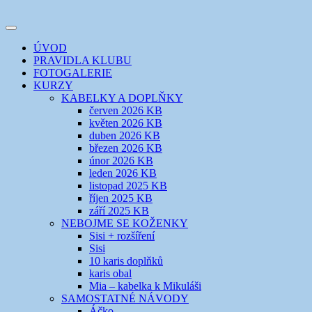
Přejít
k
Toggle
obsahu
šicí klub
EVIKLUB
navigation
ÚVOD
webu
PRAVIDLA KLUBU
FOTOGALERIE
KURZY
KABELKY A DOPLŇKY
červen 2026 KB
květen 2026 KB
duben 2026 KB
březen 2026 KB
únor 2026 KB
leden 2026 KB
listopad 2025 KB
říjen 2025 KB
září 2025 KB
NEBOJME SE KOŽENKY
Sisi + rozšíření
Sisi
10 karis doplňků
karis obal
Mia – kabelka k Mikuláši
SAMOSTATNÉ NÁVODY
Áčko