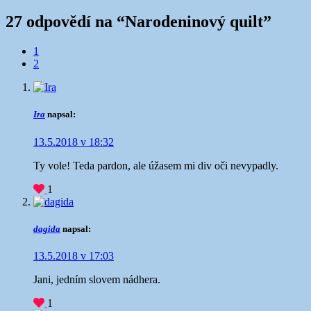
27 odpovědí na “
Narodeninový quilt
”
Navigace
1
2
v
komentářích
Ira
napsal:
13.5.2018 v 18:32
Ty vole! Teda pardon, ale úžasem mi div oči nevypadly.
1
dagida
napsal:
13.5.2018 v 17:03
Jani, jedním slovem nádhera.
1