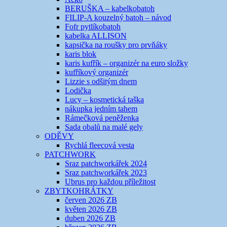
BERUŠKA – kabelkobatoh
FILIP-A kouzelný batoh – návod
Fofr pytlíkobatoh
kabelka ALLISON
kapsička na roušky pro prvňáky
karis blok
karis kufřík – organizér na euro složky
kufříkový organizér
Lizzie s odšitým dnem
Lodička
Lucy – kosmetická taška
nákupka jedním tahem
Rámečková peněženka
Sada obalů na malé gely
ODĚVY
Rychlá fleecová vesta
PATCHWORK
Sraz patchworkářek 2024
Sraz patchworkářek 2023
Ubrus pro každou příležitost
ZBYTKOHRÁTKY
červen 2026 ZB
květen 2026 ZB
duben 2026 ZB