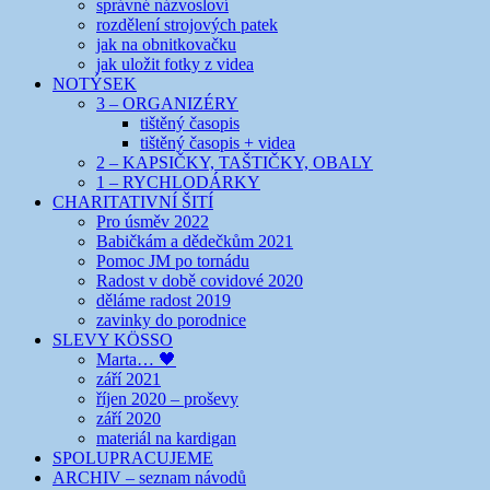
správné názvosloví
rozdělení strojových patek
jak na obnitkovačku
jak uložit fotky z videa
NOTÝSEK
3 – ORGANIZÉRY
tištěný časopis
tištěný časopis + videa
2 – KAPSIČKY, TAŠTIČKY, OBALY
1 – RYCHLODÁRKY
CHARITATIVNÍ ŠITÍ
Pro úsměv 2022
Babičkám a dědečkům 2021
Pomoc JM po tornádu
Radost v době covidové 2020
děláme radost 2019
zavinky do porodnice
SLEVY KÖSSO
Marta… 🖤
září 2021
říjen 2020 – proševy
září 2020
materiál na kardigan
SPOLUPRACUJEME
ARCHIV – seznam návodů