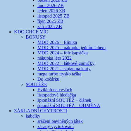
březen 2026 ZB
únor 2026 ZB
leden 2026 ZB
listopad 2025 ZB
říjen 2025 ZB
září 2025 ZB
KDO CHCE VÍC
BONUSY
MDD 2026 – Emilka
MDD 2025 – nákupka jedním tahem
MDD 2024 – fofr kapsička
nákupka léto 2022
MDD 2022 – látkové gumičky
MDD 2021 – stojan na karty
mega turbo trysko taška
Do kočárku
SOUTĚŽE
Eviklub na cestách
listopadová hledačka
špionážní SOUTĚŽ – článek
špionážní SOUTĚŽ – ODMĚNA
ZÁKLADNÍ CHYTROSTI
kabelky
srážení bavlněných látek
zásady vyztužování