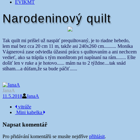
EVIKMT
Narodeninový quilt
Tak quilt mi prišiel už naspäť prequiltovaný, je to riadne hebedo,
lem mal bez cca 20 cm 11 m, takže asi 240x260 cm.......... Monika
Vágnerová zase odviedla úžasnú prácu s quiltovaním a ani nechcem
vedieť, ako sa trápila s tým monštrom pri napínaní na rám........ Ešte
došiť len v ruke a je hotovo...... mám na to 2 týždne....tak snád
stíham....a dúfam,že sa bude páčiť......
JanaA
11.5.2018
JanaA
Navigace
vitráže
Mini kabelka
příspěvku
Napsat komentář
Pro přidávání komentářů se musíte nejdříve
přihlásit
.