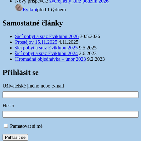
Nový příspěvek:
zveřejněný kurz podzim 2026
Evikmt
před 1 týdnem
Samostatné články
Šicí pobyt a sraz Eviklubu 2026
30.5.2026
Prostějov 15.11.2025
4.11.2025
šicí pobyt a sraz Eviklubu 2025
9.5.2025
šicí pobyt a sraz Eviklubu 2024
2.6.2023
Hromadná objednávka – únor 2023
9.2.2023
Přihlásit se
Uživatelské jméno nebo e-mail
Heslo
Pamatovat si mě
Přihlásit se