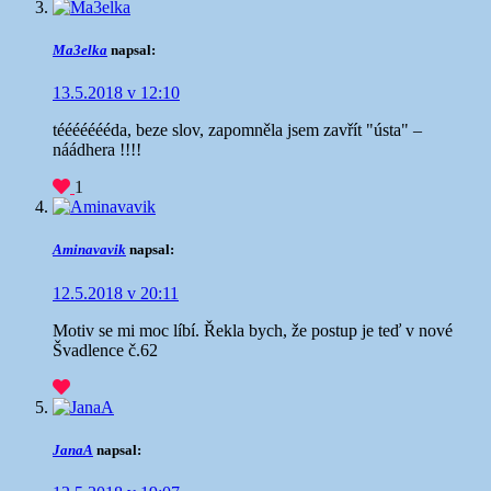
Ma3elka
napsal:
13.5.2018 v 12:10
téééééééda, beze slov, zapomněla jsem zavřít "ústa" –
náádhera !!!!
1
Aminavavik
napsal:
12.5.2018 v 20:11
Motiv se mi moc líbí. Řekla bych, že postup je teď v nové
Švadlence č.62
JanaA
napsal: