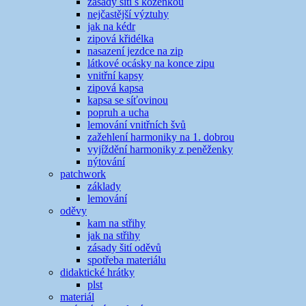
zásady šití s koženkou
nejčastější výztuhy
jak na kédr
zipová křidélka
nasazení jezdce na zip
látkové ocásky na konce zipu
vnitřní kapsy
zipová kapsa
kapsa se síťovinou
popruh a ucha
lemování vnitřních švů
zažehlení harmoniky na 1. dobrou
vyjíždění harmoniky z peněženky
nýtování
patchwork
základy
lemování
oděvy
kam na střihy
jak na střihy
zásady šití oděvů
spotřeba materiálu
didaktické hrátky
plst
materiál