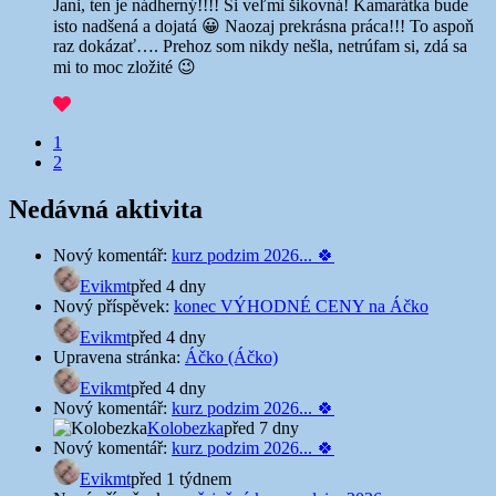
Jani, ten je nádherný!!!! Si veľmi šikovná! Kamarátka bude
isto nadšená a dojatá 😀 Naozaj prekrásna práca!!! To aspoň
raz dokázať…. Prehoz som nikdy nešla, netrúfam si, zdá sa
mi to moc zložité 😉
Navigace
1
2
v
komentářích
Nedávná aktivita
Nový komentář:
kurz podzim 2026... 🍀
Evikmt
před 4 dny
Nový příspěvek:
konec VÝHODNÉ CENY na Áčko
Evikmt
před 4 dny
Upravena stránka:
Áčko (Áčko)
Evikmt
před 4 dny
Nový komentář:
kurz podzim 2026... 🍀
Kolobezka
před 7 dny
Nový komentář:
kurz podzim 2026... 🍀
Evikmt
před 1 týdnem