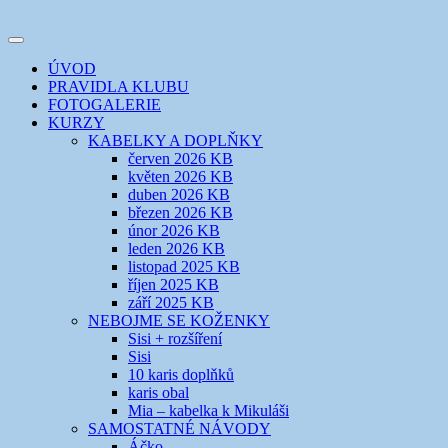
Přejít
k
Toggle
obsahu
šicí klub
EVIKLUB
navigation
ÚVOD
webu
PRAVIDLA KLUBU
FOTOGALERIE
KURZY
KABELKY A DOPLŇKY
červen 2026 KB
květen 2026 KB
duben 2026 KB
březen 2026 KB
únor 2026 KB
leden 2026 KB
listopad 2025 KB
říjen 2025 KB
září 2025 KB
NEBOJME SE KOŽENKY
Sisi + rozšíření
Sisi
10 karis doplňků
karis obal
Mia – kabelka k Mikuláši
SAMOSTATNÉ NÁVODY
Áčko