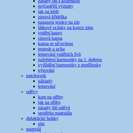
zásady šití s koženkou
nejčastější výztuhy
jak na kédr
zipová křidélka
nasazení jezdce na zip
látkové ocásky na konce zipu
vnitřní kapsy
zipová kapsa
kapsa se síťovinou
popruh a ucha
lemování vnitřních švů
zažehlení harmoniky na 1. dobrou
vyjíždění harmoniky z peněženky
nýtování
patchwork
základy
lemování
oděvy
kam na střihy
jak na střihy
zásady šití oděvů
spotřeba materiálu
didaktické hrátky
plst
materiál