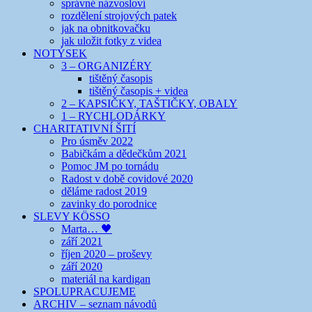
správné názvosloví
rozdělení strojových patek
jak na obnitkovačku
jak uložit fotky z videa
NOTÝSEK
3 – ORGANIZÉRY
tištěný časopis
tištěný časopis + videa
2 – KAPSIČKY, TAŠTIČKY, OBALY
1 – RYCHLODÁRKY
CHARITATIVNÍ ŠITÍ
Pro úsměv 2022
Babičkám a dědečkům 2021
Pomoc JM po tornádu
Radost v době covidové 2020
děláme radost 2019
zavinky do porodnice
SLEVY KÖSSO
Marta… 🖤
září 2021
říjen 2020 – proševy
září 2020
materiál na kardigan
SPOLUPRACUJEME
ARCHIV – seznam návodů