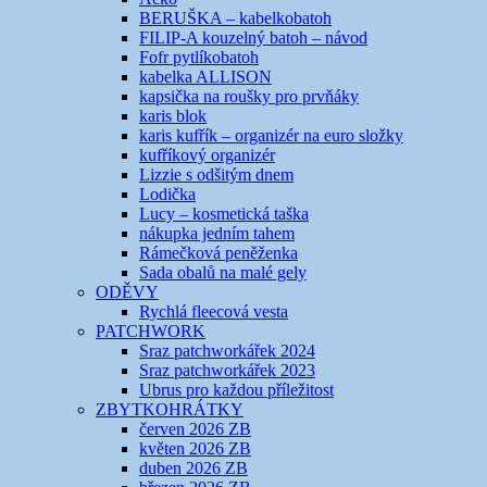
BERUŠKA – kabelkobatoh
FILIP-A kouzelný batoh – návod
Fofr pytlíkobatoh
kabelka ALLISON
kapsička na roušky pro prvňáky
karis blok
karis kufřík – organizér na euro složky
kufříkový organizér
Lizzie s odšitým dnem
Lodička
Lucy – kosmetická taška
nákupka jedním tahem
Rámečková peněženka
Sada obalů na malé gely
ODĚVY
Rychlá fleecová vesta
PATCHWORK
Sraz patchworkářek 2024
Sraz patchworkářek 2023
Ubrus pro každou příležitost
ZBYTKOHRÁTKY
červen 2026 ZB
květen 2026 ZB
duben 2026 ZB