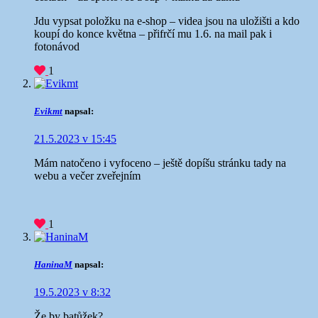
Jdu vypsat položku na e-shop – videa jsou na uložišti a kdo
koupí do konce května – přifrčí mu 1.6. na mail pak i
fotonávod
1
Evikmt
napsal:
21.5.2023 v 15:45
Mám natočeno i vyfoceno – ještě dopíšu stránku tady na
webu a večer zveřejním
1
HaninaM
napsal:
19.5.2023 v 8:32
Že by batůžek?