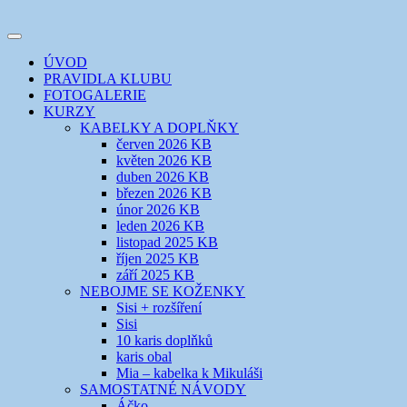
Přejít
k
Toggle
obsahu
šicí klub
EVIKLUB
navigation
ÚVOD
webu
PRAVIDLA KLUBU
FOTOGALERIE
KURZY
KABELKY A DOPLŇKY
červen 2026 KB
květen 2026 KB
duben 2026 KB
březen 2026 KB
únor 2026 KB
leden 2026 KB
listopad 2025 KB
říjen 2025 KB
září 2025 KB
NEBOJME SE KOŽENKY
Sisi + rozšíření
Sisi
10 karis doplňků
karis obal
Mia – kabelka k Mikuláši
SAMOSTATNÉ NÁVODY
Áčko