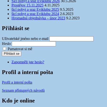
Šicí pobyt a sraz Eviklubu 2026
30.5.2026
Prostějov 15.11.2025
4.11.2025
šicí pobyt a sraz Eviklubu 2025
9.5.2025
šicí pobyt a sraz Eviklubu 2024
2.6.2023
Hromadná objednávka – únor 2023
9.2.2023
Přihlásit se
Uživatelské jméno nebo e-mail
Heslo
Pamatovat si mě
Přihlásit se
Zapomněli jste heslo?
Profil a interní pošta
Profil a interní pošta
Seznam přístupných návodů
Kdo je online