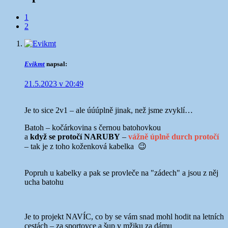
Navigace
1
2
v
komentářích
Evikmt
napsal:
21.5.2023 v 20:49
Je to sice 2v1 – ale úúúplně jinak, než jsme zvyklí…
Batoh – kočárkovina s černou batohovkou
a
když se protočí NARUBY
–
vážně úplně durch protočí
– tak je z toho koženková kabelka 😉
Popruh u kabelky a pak se provleče na "zádech" a jsou z něj
ucha batohu
Je to projekt NAVÍC, co by se vám snad mohl hodit na letních
cestách – za sportovce a šup v mžiku za dámu