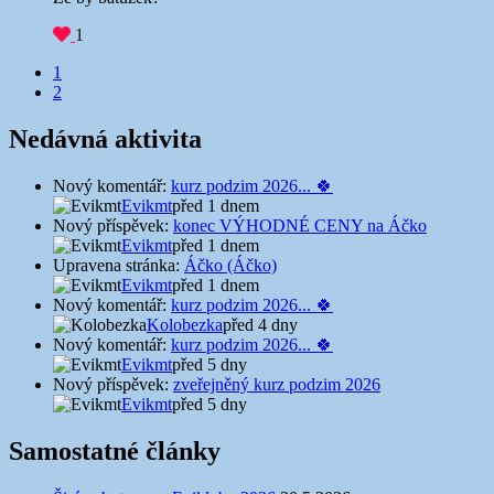
1
Navigace
1
2
v
komentářích
Nedávná aktivita
Nový komentář:
kurz podzim 2026... 🍀
Evikmt
před 1 dnem
Nový příspěvek:
konec VÝHODNÉ CENY na Áčko
Evikmt
před 1 dnem
Upravena stránka:
Áčko (Áčko)
Evikmt
před 1 dnem
Nový komentář:
kurz podzim 2026... 🍀
Kolobezka
před 4 dny
Nový komentář:
kurz podzim 2026... 🍀
Evikmt
před 5 dny
Nový příspěvek:
zveřejněný kurz podzim 2026
Evikmt
před 5 dny
Samostatné články