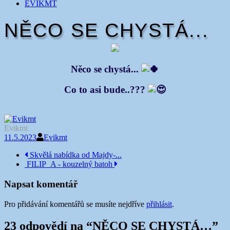
EVIKMT
NĚCO SE CHYSTÁ...
Něco se chystá...
Co to asi bude..???
Evikmt
11.5.2023
Evikmt
Navigace
Skvělá nabídka od Majdy-...
FILIP_A - kouzelný batoh
příspěvku
Napsat komentář
Pro přidávání komentářů se musíte nejdříve
přihlásit
.
23 odpovědí na “
NĚCO SE CHYSTÁ…
”