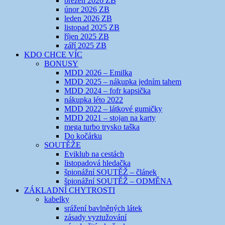
březen 2026 ZB
únor 2026 ZB
leden 2026 ZB
listopad 2025 ZB
říjen 2025 ZB
září 2025 ZB
KDO CHCE VÍC
BONUSY
MDD 2026 – Emilka
MDD 2025 – nákupka jedním tahem
MDD 2024 – fofr kapsička
nákupka léto 2022
MDD 2022 – látkové gumičky
MDD 2021 – stojan na karty
mega turbo trysko taška
Do kočárku
SOUTĚŽE
Eviklub na cestách
listopadová hledačka
špionážní SOUTĚŽ – článek
špionážní SOUTĚŽ – ODMĚNA
ZÁKLADNÍ CHYTROSTI
kabelky
srážení bavlněných látek
zásady vyztužování