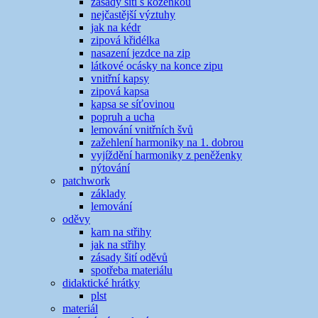
zásady šití s koženkou
nejčastější výztuhy
jak na kédr
zipová křidélka
nasazení jezdce na zip
látkové ocásky na konce zipu
vnitřní kapsy
zipová kapsa
kapsa se síťovinou
popruh a ucha
lemování vnitřních švů
zažehlení harmoniky na 1. dobrou
vyjíždění harmoniky z peněženky
nýtování
patchwork
základy
lemování
oděvy
kam na střihy
jak na střihy
zásady šití oděvů
spotřeba materiálu
didaktické hrátky
plst
materiál