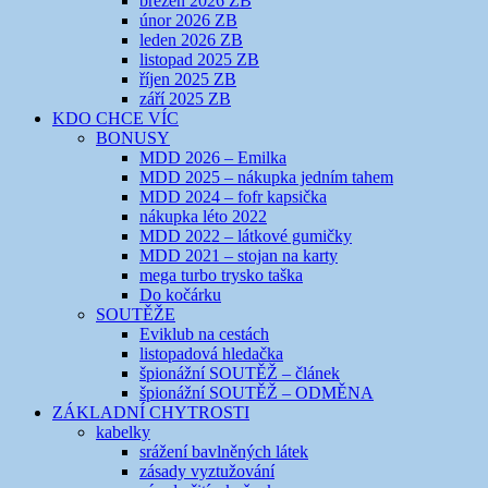
březen 2026 ZB
únor 2026 ZB
leden 2026 ZB
listopad 2025 ZB
říjen 2025 ZB
září 2025 ZB
KDO CHCE VÍC
BONUSY
MDD 2026 – Emilka
MDD 2025 – nákupka jedním tahem
MDD 2024 – fofr kapsička
nákupka léto 2022
MDD 2022 – látkové gumičky
MDD 2021 – stojan na karty
mega turbo trysko taška
Do kočárku
SOUTĚŽE
Eviklub na cestách
listopadová hledačka
špionážní SOUTĚŽ – článek
špionážní SOUTĚŽ – ODMĚNA
ZÁKLADNÍ CHYTROSTI
kabelky
srážení bavlněných látek
zásady vyztužování