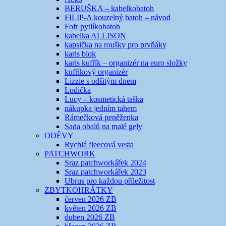
BERUŠKA – kabelkobatoh
FILIP-A kouzelný batoh – návod
Fofr pytlíkobatoh
kabelka ALLISON
kapsička na roušky pro prvňáky
karis blok
karis kufřík – organizér na euro složky
kufříkový organizér
Lizzie s odšitým dnem
Lodička
Lucy – kosmetická taška
nákupka jedním tahem
Rámečková peněženka
Sada obalů na malé gely
ODĚVY
Rychlá fleecová vesta
PATCHWORK
Sraz patchworkářek 2024
Sraz patchworkářek 2023
Ubrus pro každou příležitost
ZBYTKOHRÁTKY
červen 2026 ZB
květen 2026 ZB
duben 2026 ZB