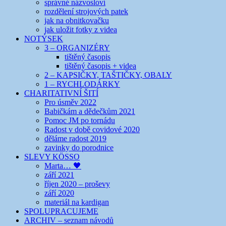
správné názvosloví
rozdělení strojových patek
jak na obnitkovačku
jak uložit fotky z videa
NOTÝSEK
3 – ORGANIZÉRY
tištěný časopis
tištěný časopis + videa
2 – KAPSIČKY, TAŠTIČKY, OBALY
1 – RYCHLODÁRKY
CHARITATIVNÍ ŠITÍ
Pro úsměv 2022
Babičkám a dědečkům 2021
Pomoc JM po tornádu
Radost v době covidové 2020
děláme radost 2019
zavinky do porodnice
SLEVY KÖSSO
Marta… 🖤
září 2021
říjen 2020 – proševy
září 2020
materiál na kardigan
SPOLUPRACUJEME
ARCHIV – seznam návodů