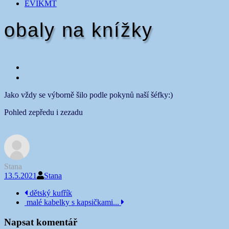
EVIKMT
obaly na knížky
Jako vždy se výborně šilo podle pokynů naší šéfky:)
Pohled zepředu i zezadu
Stana
13.5.2021
Stana
Navigace
dětský kufřík
malé kabelky s kapsičkami...
příspěvku
Napsat komentář