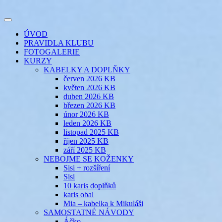
Přejít
k
Toggle
obsahu
šicí klub
EVIKLUB
navigation
ÚVOD
webu
PRAVIDLA KLUBU
FOTOGALERIE
KURZY
KABELKY A DOPLŇKY
červen 2026 KB
květen 2026 KB
duben 2026 KB
březen 2026 KB
únor 2026 KB
leden 2026 KB
listopad 2025 KB
říjen 2025 KB
září 2025 KB
NEBOJME SE KOŽENKY
Sisi + rozšíření
Sisi
10 karis doplňků
karis obal
Mia – kabelka k Mikuláši
SAMOSTATNÉ NÁVODY
Áčko