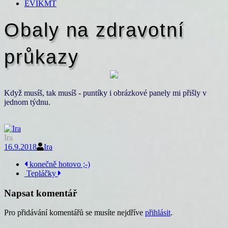
EVIKMT
Obaly na zdravotní
průkazy
Když musíš, tak musíš - puntíky i obrázkové panely mi přišly v
jednom týdnu.
Ira
16.9.2018
Ira
Navigace
konečně hotovo ;-)
Tepláčky
příspěvku
Napsat komentář
Pro přidávání komentářů se musíte nejdříve
přihlásit
.