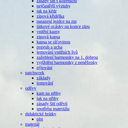
zásady šití s koženkou
nejčastější výztuhy
jak na kédr
zipová křidélka
nasazení jezdce na zip
látkové ocásky na konce zipu
vnitřní kapsy
zipová kapsa
kapsa se síťovinou
popruh a ucha
lemování vnitřních švů
zažehlení harmoniky na 1. dobrou
vyjíždění harmoniky z peněženky
nýtování
patchwork
základy
lemování
oděvy
kam na střihy
jak na střihy
zásady šití oděvů
spotřeba materiálu
didaktické hrátky
plst
materiál