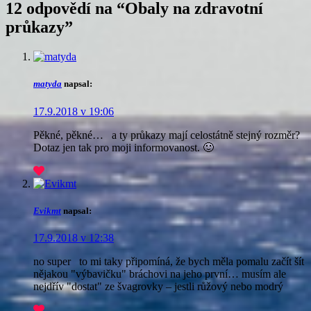
12 odpovědí na “
Obaly na zdravotní
průkazy
”
matyda
napsal:
17.9.2018 v 19:06
Pěkné, pěkné… a ty průkazy mají celostátně stejný rozměr?
Dotaz jen tak pro moji informovanost. 🙂
Evikmt
napsal:
17.9.2018 v 12:38
no super
to mi taky připomíná, že bych měla pomalu začít šít
nějakou "výbavičku" bráchovi na jeho první… musím ale
nejdřív "dostat" ze švagrovky – jestli růžový nebo modrý