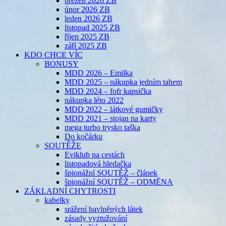
březen 2026 ZB
únor 2026 ZB
leden 2026 ZB
listopad 2025 ZB
říjen 2025 ZB
září 2025 ZB
KDO CHCE VÍC
BONUSY
MDD 2026 – Emilka
MDD 2025 – nákupka jedním tahem
MDD 2024 – fofr kapsička
nákupka léto 2022
MDD 2022 – látkové gumičky
MDD 2021 – stojan na karty
mega turbo trysko taška
Do kočárku
SOUTĚŽE
Eviklub na cestách
listopadová hledačka
špionážní SOUTĚŽ – článek
špionážní SOUTĚŽ – ODMĚNA
ZÁKLADNÍ CHYTROSTI
kabelky
srážení bavlněných látek
zásady vyztužování