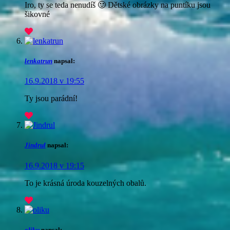
Iro, ty se teda nenudíš 🙂 Dětské obrázky na puntíku jsou
šikovné
lenkatrun
napsal:
16.9.2018 v 19:55
Ty jsou parádní!
Jindrul
napsal:
16.9.2018 v 19:15
To je krásná úroda kouzelných obalů.
oliku
napsal: