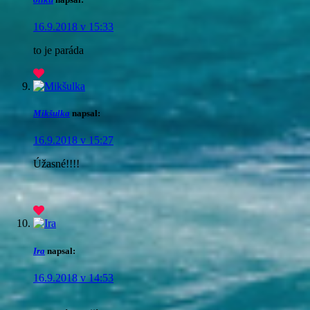
16.9.2018 v 15:33
to je paráda
Mikšulka
napsal:
16.9.2018 v 15:27
Úžasné!!!!
Ira
napsal:
16.9.2018 v 14:53