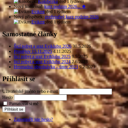
Kolobezka
před 1 týdnem
Nový komentář:
kurz podzim 2026... 🍀
Evikmt
před 1 týdnem
Nový příspěvek:
zveřejněný kurz podzim 2026
Evikmt
před 1 týdnem
Samostatné články
Šicí pobyt a sraz Eviklubu 2026
30.5.2026
Prostějov 15.11.2025
4.11.2025
šicí pobyt a sraz Eviklubu 2025
9.5.2025
šicí pobyt a sraz Eviklubu 2024
2.6.2023
Hromadná objednávka – únor 2023
9.2.2023
Přihlásit se
Uživatelské jméno nebo e-mail
Heslo
Pamatovat si mě
Přihlásit se
Zapomněli jste heslo?