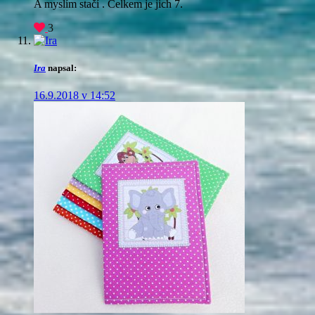
A myslím stačí
. Celkem je jich 7.
3
Ira
napsal:
16.9.2018 v 14:52