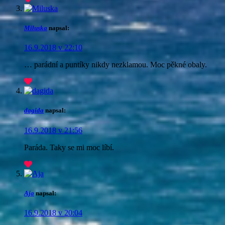
Miluska
napsal:
16.9.2018 v 22:10
… parádní a puntíky nikdy nezklamou. Moc pěkné obaly.
dagida
napsal:
16.9.2018 v 21:56
Paráda. Taky se mi moc líbí.
Aja
napsal:
16.9.2018 v 20:04