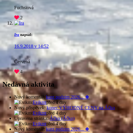
Fuchsiová
2
Ira
napsal:
16.9.2018 v 14:52
Červená
4
Nedávná aktivita
Nový komentář:
kurz podzim 2026... 🍀
Evikmt
před 4 dny
Nový příspěvek:
konec VÝHODNÉ CENY na Áčko
Evikmt
před 4 dny
Upravena stránka:
Áčko (Áčko)
Evikmt
před 4 dny
Nový komentář:
kurz podzim 2026... 🍀