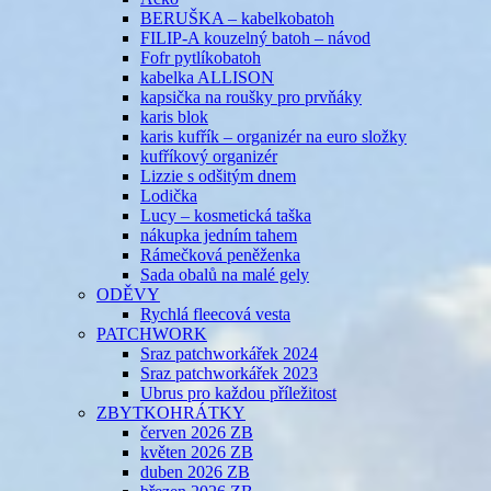
BERUŠKA – kabelkobatoh
FILIP-A kouzelný batoh – návod
Fofr pytlíkobatoh
kabelka ALLISON
kapsička na roušky pro prvňáky
karis blok
karis kufřík – organizér na euro složky
kufříkový organizér
Lizzie s odšitým dnem
Lodička
Lucy – kosmetická taška
nákupka jedním tahem
Rámečková peněženka
Sada obalů na malé gely
ODĚVY
Rychlá fleecová vesta
PATCHWORK
Sraz patchworkářek 2024
Sraz patchworkářek 2023
Ubrus pro každou příležitost
ZBYTKOHRÁTKY
červen 2026 ZB
květen 2026 ZB
duben 2026 ZB