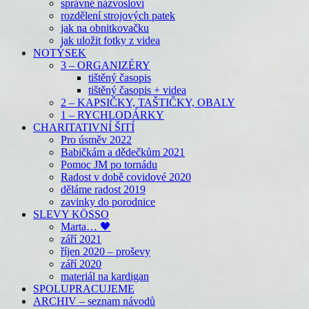
správné názvosloví
rozdělení strojových patek
jak na obnitkovačku
jak uložit fotky z videa
NOTÝSEK
3 – ORGANIZÉRY
tištěný časopis
tištěný časopis + videa
2 – KAPSIČKY, TAŠTIČKY, OBALY
1 – RYCHLODÁRKY
CHARITATIVNÍ ŠITÍ
Pro úsměv 2022
Babičkám a dědečkům 2021
Pomoc JM po tornádu
Radost v době covidové 2020
děláme radost 2019
zavinky do porodnice
SLEVY KÖSSO
Marta… 🖤
září 2021
říjen 2020 – proševy
září 2020
materiál na kardigan
SPOLUPRACUJEME
ARCHIV – seznam návodů