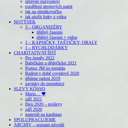
správné názvosloví
rozdělení strojových patek
jak na obnitkovačku
jak uložit fotky z videa
NOTÝSEK
3 – ORGANIZÉRY
tištěný časopis
tištěný časopis + videa
2 – KAPSIČKY, TAŠTIČKY, OBALY
1 – RYCHLODÁRKY
CHARITATIVNÍ ŠITÍ
Pro úsměv 2022
Babičkám a dědečkům 2021
Pomoc JM po tornádu
Radost v době covidové 2020
děláme radost 2019
zavinky do porodnice
SLEVY KÖSSO
Marta… 🖤
září 2021
říjen 2020 – proševy
září 2020
materiál na kardigan
SPOLUPRACUJEME
ARCHIV – seznam návodů