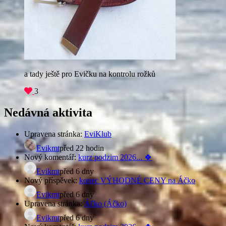
a tady ještě pro Evičku na kontrolu rožků
3
Nedávná aktivita
Upravena stránka:
EviKlub
Evikmt
před 22 hodin
Nový komentář:
kurz podzim 2026... 🍀
Evikmt
před 6 dny
Nový příspěvek:
konec VÝHODNÉ CENY na Áčko
Evikmt
před 6 dny
Upravena stránka:
Áčko (Áčko)
Evikmt
před 6 dny