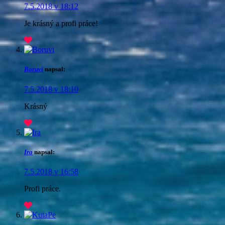
7.5.2018 v 18:12
Je krásný a profi práce!
Boruvi
napsal:
7.5.2018 v 18:10
Krásný
Ira
napsal:
7.5.2018 v 16:58
Profi práce.