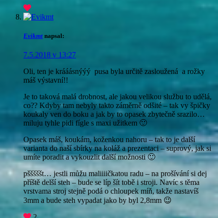
Evikmt
napsal:
7.5.2018 v 13:27
Oli, ten je krááásnýýý
pusa byla určitě zasloužená
a rožky
máš výstavní!!
Je to taková malá drobnost, ale jakou velikou službu to udělá,
co?? Kdyby tam nebyly takto záměrně odšité – tak vy špičky
koukaly ven do boku a jak by to opasek zbytečně srazilo…
miluju tyhle pidi fígle s maxi užitkem 🙂
Opasek máš, koukám, koženkou nahoru – tak to je další
varianta do naší sbírky na koláž a prezentaci – suprový, jak si
umíte poradit a vykouzlit další možnosti 🙂
pšššššt… jestli můžu maliiiičkatou radu – na prošívání si dej
příště delší steh – bude se líp šít tobě i stroji. Navíc s těma
vrstvama stroj stejně podá o chloupek míň, takže nastavíš
3mm a bude steh vypadat jako by byl 2,8mm 😉
2