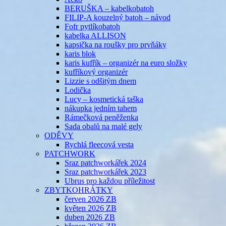
BERUŠKA – kabelkobatoh
FILIP-A kouzelný batoh – návod
Fofr pytlíkobatoh
kabelka ALLISON
kapsička na roušky pro prvňáky
karis blok
karis kufřík – organizér na euro složky
kufříkový organizér
Lizzie s odšitým dnem
Lodička
Lucy – kosmetická taška
nákupka jedním tahem
Rámečková peněženka
Sada obalů na malé gely
ODĚVY
Rychlá fleecová vesta
PATCHWORK
Sraz patchworkářek 2024
Sraz patchworkářek 2023
Ubrus pro každou příležitost
ZBYTKOHRÁTKY
červen 2026 ZB
květen 2026 ZB
duben 2026 ZB