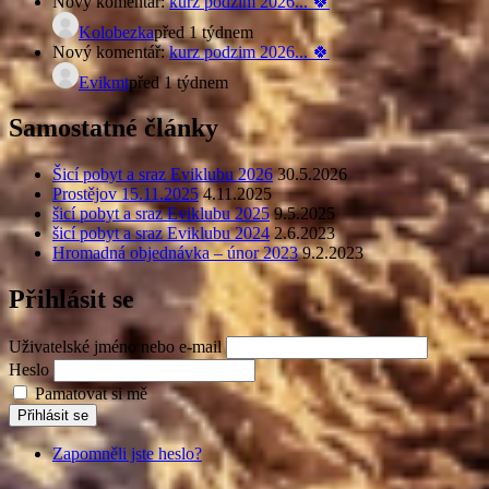
Nový komentář:
kurz podzim 2026... 🍀
Kolobezka
před 1 týdnem
Nový komentář:
kurz podzim 2026... 🍀
Evikmt
před 1 týdnem
Samostatné články
Šicí pobyt a sraz Eviklubu 2026
30.5.2026
Prostějov 15.11.2025
4.11.2025
šicí pobyt a sraz Eviklubu 2025
9.5.2025
šicí pobyt a sraz Eviklubu 2024
2.6.2023
Hromadná objednávka – únor 2023
9.2.2023
Přihlásit se
Uživatelské jméno nebo e-mail
Heslo
Pamatovat si mě
Přihlásit se
Zapomněli jste heslo?