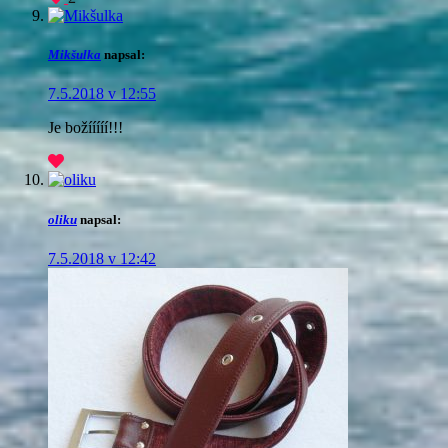
Mikšulka
napsal:
7.5.2018 v 12:55
Je božííííí!!!
oliku
napsal:
7.5.2018 v 12:42