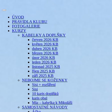
Přejít
k
Toggle
obsahu
šicí klub
EVIKLUB
navigation
ÚVOD
webu
PRAVIDLA KLUBU
FOTOGALERIE
KURZY
KABELKY A DOPLŇKY
červen 2026 KB
květen 2026 KB
duben 2026 KB
březen 2026 KB
únor 2026 KB
leden 2026 KB
listopad 2025 KB
říjen 2025 KB
září 2025 KB
NEBOJME SE KOŽENKY
Sisi + rozšíření
Sisi
10 karis doplňků
karis obal
Mia – kabelka k Mikuláši
SAMOSTATNÉ NÁVODY
Áčko