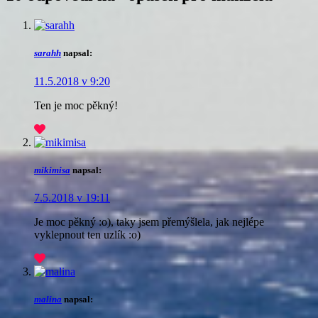
sarahh
napsal:
11.5.2018 v 9:20
Ten je moc pěkný!
mikimisa
napsal:
7.5.2018 v 19:11
Je moc pěkný :o), taky jsem přemýšlela, jak nejlépe
vyklepnout ten uzlík :o)
malina
napsal: