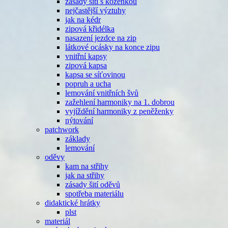
zásady šití s koženkou
nejčastější výztuhy
jak na kédr
zipová křidélka
nasazení jezdce na zip
látkové ocásky na konce zipu
vnitřní kapsy
zipová kapsa
kapsa se síťovinou
popruh a ucha
lemování vnitřních švů
zažehlení harmoniky na 1. dobrou
vyjíždění harmoniky z peněženky
nýtování
patchwork
základy
lemování
oděvy
kam na střihy
jak na střihy
zásady šití oděvů
spotřeba materiálu
didaktické hrátky
plst
materiál