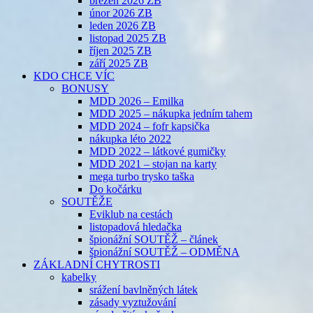
březen 2026 ZB
únor 2026 ZB
leden 2026 ZB
listopad 2025 ZB
říjen 2025 ZB
září 2025 ZB
KDO CHCE VÍC
BONUSY
MDD 2026 – Emilka
MDD 2025 – nákupka jedním tahem
MDD 2024 – fofr kapsička
nákupka léto 2022
MDD 2022 – látkové gumičky
MDD 2021 – stojan na karty
mega turbo trysko taška
Do kočárku
SOUTĚŽE
Eviklub na cestách
listopadová hledačka
špionážní SOUTĚŽ – článek
špionážní SOUTĚŽ – ODMĚNA
ZÁKLADNÍ CHYTROSTI
kabelky
srážení bavlněných látek
zásady vyztužování