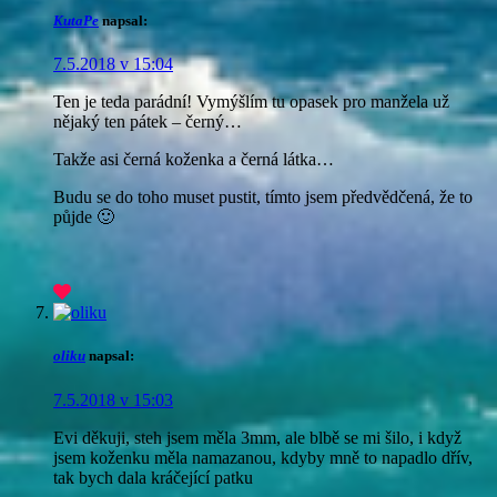
KutaPe
napsal:
7.5.2018 v 15:04
Ten je teda parádní! Vymýšlím tu opasek pro manžela už
nějaký ten pátek – černý…
Takže asi černá koženka a černá látka…
Budu se do toho muset pustit, tímto jsem předvědčená, že to
půjde 🙂
oliku
napsal:
7.5.2018 v 15:03
Evi děkuji, steh jsem měla 3mm, ale blbě se mi šilo, i když
jsem koženku měla namazanou, kdyby mně to napadlo dřív,
tak bych dala kráčející patku