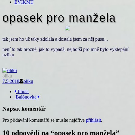
EVIKMT
opasek pro manžela
tak jsem ho už taky zdolala a dostala jsem za něj pusu...
není to tak hrozné, jak to vypadá, nejhorší pro mně bylo vyklepání
uzlíku
oliku
7.5.2018
oliku
Navigace
Jihola
Balónovka
příspěvku
Napsat komentář
Pro přidávání komentářů se musíte nejdříve
přihlásit
.
10 odpovědí na “
opasek pro manžela
”