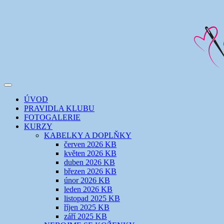
Přejít
k
obsahu
webu
Toggle
šicí klub
EVIKLUB
navigation
ÚVOD
PRAVIDLA KLUBU
FOTOGALERIE
KURZY
KABELKY A DOPLŇKY
červen 2026 KB
květen 2026 KB
duben 2026 KB
březen 2026 KB
únor 2026 KB
leden 2026 KB
listopad 2025 KB
říjen 2025 KB
září 2025 KB