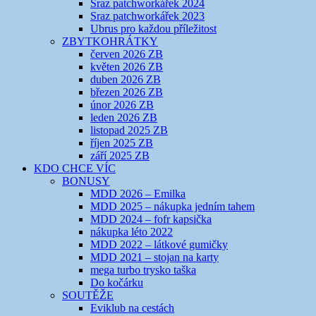
Sraz patchworkářek 2024
Sraz patchworkářek 2023
Ubrus pro každou příležitost
ZBYTKOHRÁTKY
červen 2026 ZB
květen 2026 ZB
duben 2026 ZB
březen 2026 ZB
únor 2026 ZB
leden 2026 ZB
listopad 2025 ZB
říjen 2025 ZB
září 2025 ZB
KDO CHCE VÍC
BONUSY
MDD 2026 – Emilka
MDD 2025 – nákupka jedním tahem
MDD 2024 – fofr kapsička
nákupka léto 2022
MDD 2022 – látkové gumičky
MDD 2021 – stojan na karty
mega turbo trysko taška
Do kočárku
SOUTĚŽE
Eviklub na cestách