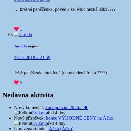
… krásná peněženka, povedla se. Moc hezká látka????
1
Jarmila
napsal:
26.12.2018 v 21:59
Ještě peněženka otevřená (nepovedená fotka ????)
5
Nedávná aktivita
Nový komentář:
kurz podzim 2026... 🍀
Evikmt
před 4 dny
Nový příspěvek:
konec VÝHODNÉ CENY na Áčko
Evikmt
před 4 dny
Upravena stránka:
Áčko (Áčko)