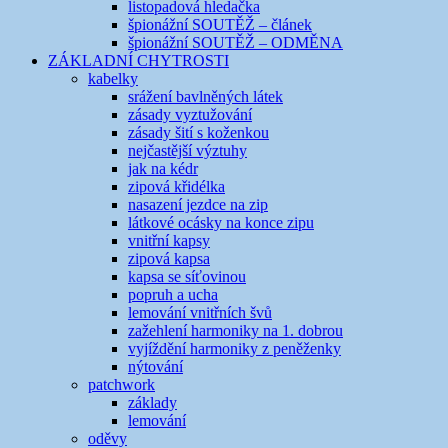
listopadová hledačka
špionážní SOUTĚŽ – článek
špionážní SOUTĚŽ – ODMĚNA
ZÁKLADNÍ CHYTROSTI
kabelky
srážení bavlněných látek
zásady vyztužování
zásady šití s koženkou
nejčastější výztuhy
jak na kédr
zipová křidélka
nasazení jezdce na zip
látkové ocásky na konce zipu
vnitřní kapsy
zipová kapsa
kapsa se síťovinou
popruh a ucha
lemování vnitřních švů
zažehlení harmoniky na 1. dobrou
vyjíždění harmoniky z peněženky
nýtování
patchwork
základy
lemování
oděvy