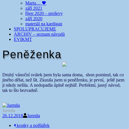
Marta… 🖤
září 2021
říjen 2020 – proševy
září 2020
materiál na kardigan
SPOLUPRACUJEME
ARCHIV – seznam návodů
EVIKMT
Peněženka
Druhý vánoční svátek jsem byla sama doma, shon pominul, tak co
jiného dělat, než šít. Zkusila jsem si peněženku, je první, ještě jsem
ji nikdy nešila. A nedopadla úplně nejhůř. Perfektní, jasný návod,
tak to šlo bezvadně.
Jarmila
26.12.2018
Jarmila
Navigace
kostky a polštářek