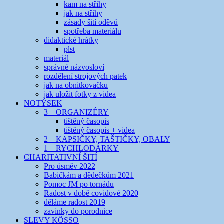
kam na střihy
jak na střihy
zásady šití oděvů
spotřeba materiálu
didaktické hrátky
plst
materiál
správné názvosloví
rozdělení strojových patek
jak na obnitkovačku
jak uložit fotky z videa
NOTÝSEK
3 – ORGANIZÉRY
tištěný časopis
tištěný časopis + videa
2 – KAPSIČKY, TAŠTIČKY, OBALY
1 – RYCHLODÁRKY
CHARITATIVNÍ ŠITÍ
Pro úsměv 2022
Babičkám a dědečkům 2021
Pomoc JM po tornádu
Radost v době covidové 2020
děláme radost 2019
zavinky do porodnice
SLEVY KÖSSO