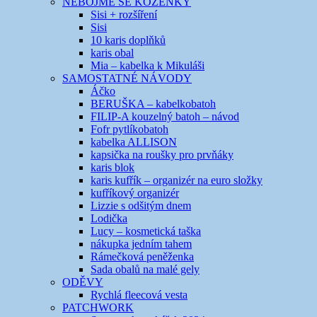
NEBOJME SE KOŽENKY
Sisi + rozšíření
Sisi
10 karis doplňků
karis obal
Mia – kabelka k Mikuláši
SAMOSTATNÉ NÁVODY
Áčko
BERUŠKA – kabelkobatoh
FILIP-A kouzelný batoh – návod
Fofr pytlíkobatoh
kabelka ALLISON
kapsička na roušky pro prvňáky
karis blok
karis kufřík – organizér na euro složky
kufříkový organizér
Lizzie s odšitým dnem
Lodička
Lucy – kosmetická taška
nákupka jedním tahem
Rámečková peněženka
Sada obalů na malé gely
ODĚVY
Rychlá fleecová vesta
PATCHWORK