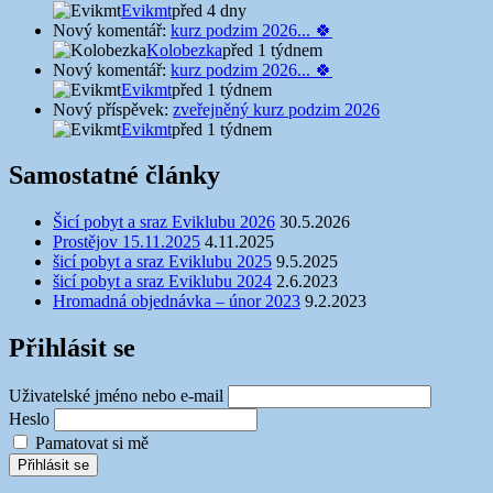
Evikmt
před 4 dny
Nový komentář:
kurz podzim 2026... 🍀
Kolobezka
před 1 týdnem
Nový komentář:
kurz podzim 2026... 🍀
Evikmt
před 1 týdnem
Nový příspěvek:
zveřejněný kurz podzim 2026
Evikmt
před 1 týdnem
Samostatné články
Šicí pobyt a sraz Eviklubu 2026
30.5.2026
Prostějov 15.11.2025
4.11.2025
šicí pobyt a sraz Eviklubu 2025
9.5.2025
šicí pobyt a sraz Eviklubu 2024
2.6.2023
Hromadná objednávka – únor 2023
9.2.2023
Přihlásit se
Uživatelské jméno nebo e-mail
Heslo
Pamatovat si mě
Přihlásit se