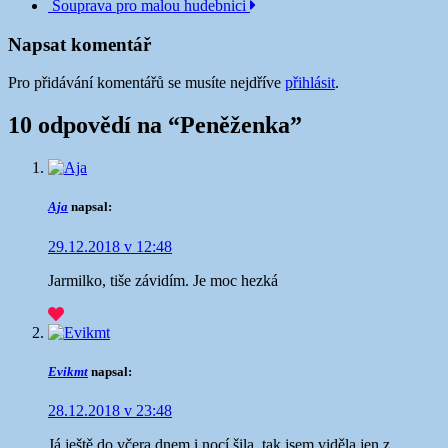
Souprava pro malou hudebnici
příspěvku
Napsat komentář
Pro přidávání komentářů se musíte nejdříve
přihlásit
.
10 odpovědí na “
Peněženka
”
Aja
napsal:
29.12.2018 v 12:48
Jarmilko, tiše závidím. Je moc hezká
Evikmt
napsal:
28.12.2018 v 23:48
Já ještě do včera dnem i nocí šila, tak jsem viděla jen z