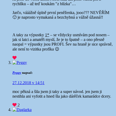
rychlíku – až teď koukám "z blízka"…
Jarčo, vááážně úplně první peněženka, jooo??? NEVĚŘÍM
🙂 je naprosto vymakaná a bezchybná a vážně úžasná!!
A taky za výpustky
1*
– se vždycky usmívám pod nosem –
jak si laici a amatéři myslí, že je to špatně – a ono přesně
naopal = výpustky jsou PROFI. Šev na hraně je sice správně,
ale není to vizitka profíka 😉
Peggy
napsal:
27.12.2018 v 14:51
moc pěkná a šila jsem ji taky a super návod. jen jsem ji
nestihla ani vyfotit a hned šla jako dárěček kamarádce dcery.
2