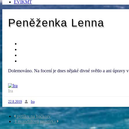
EVIKMT
Peněženka Lenna
Dolemováno. Na focení je dnes nějaké divné světlo a ani úpravy 
Ira
22.8.2019
Ira
Navigace
pytlíky na bačkory
Levandulová prostírka
příspěvku