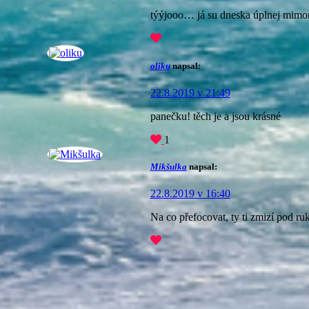
týýjooo… já su dneska úplnej mimoň…
oliku
napsal:
22.8.2019 v 21:49
panečku! těch je a jsou krásné
1
Mikšulka
napsal:
22.8.2019 v 16:40
Na co přefocovat, ty ti zmizí pod ru