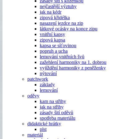
zásady šití s koženkou
nejčastější výztuhy
jak na kédr
zipová křidélka
nasazení jezdce na zip
látkové ocásky na konce zipu
vnitřní kapsy
zipová kapsa
kapsa se síťovinou
popruh a ucha
lemování vnitřních švů
zažehlení harmoniky na 1. dobrou
vyjíždění harmoniky z peněženky
nýtování
patchwork
základy
lemování
oděvy
kam na střihy
jak na střihy
zásady šití oděvů
spotřeba materiálu
didaktické hrátky
plst
materiál