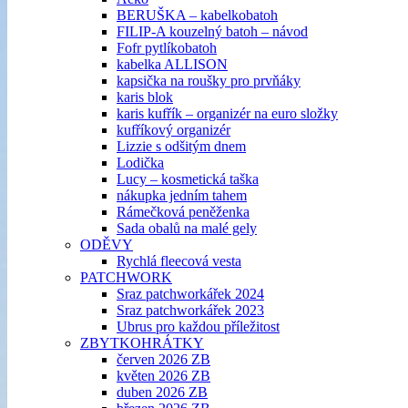
BERUŠKA – kabelkobatoh
FILIP-A kouzelný batoh – návod
Fofr pytlíkobatoh
kabelka ALLISON
kapsička na roušky pro prvňáky
karis blok
karis kufřík – organizér na euro složky
kufříkový organizér
Lizzie s odšitým dnem
Lodička
Lucy – kosmetická taška
nákupka jedním tahem
Rámečková peněženka
Sada obalů na malé gely
ODĚVY
Rychlá fleecová vesta
PATCHWORK
Sraz patchworkářek 2024
Sraz patchworkářek 2023
Ubrus pro každou příležitost
ZBYTKOHRÁTKY
červen 2026 ZB
květen 2026 ZB
duben 2026 ZB