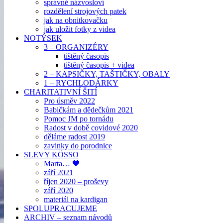
správné názvosloví
rozdělení strojových patek
jak na obnitkovačku
jak uložit fotky z videa
NOTÝSEK
3 – ORGANIZÉRY
tištěný časopis
tištěný časopis + videa
2 – KAPSIČKY, TAŠTIČKY, OBALY
1 – RYCHLODÁRKY
CHARITATIVNÍ ŠITÍ
Pro úsměv 2022
Babičkám a dědečkům 2021
Pomoc JM po tornádu
Radost v době covidové 2020
děláme radost 2019
zavinky do porodnice
SLEVY KÖSSO
Marta… 🖤
září 2021
říjen 2020 – proševy
září 2020
materiál na kardigan
SPOLUPRACUJEME
ARCHIV – seznam návodů