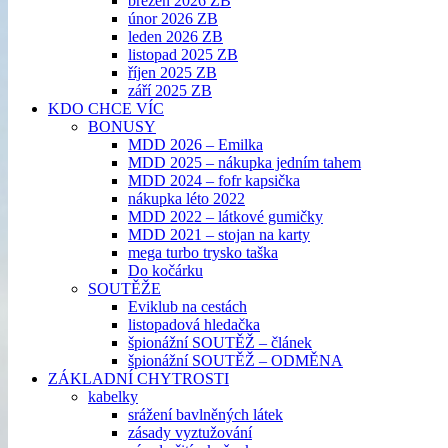
březen 2026 ZB
únor 2026 ZB
leden 2026 ZB
listopad 2025 ZB
říjen 2025 ZB
září 2025 ZB
KDO CHCE VÍC
BONUSY
MDD 2026 – Emilka
MDD 2025 – nákupka jedním tahem
MDD 2024 – fofr kapsička
nákupka léto 2022
MDD 2022 – látkové gumičky
MDD 2021 – stojan na karty
mega turbo trysko taška
Do kočárku
SOUTĚŽE
Eviklub na cestách
listopadová hledačka
špionážní SOUTĚŽ – článek
špionážní SOUTĚŽ – ODMĚNA
ZÁKLADNÍ CHYTROSTI
kabelky
srážení bavlněných látek
zásady vyztužování