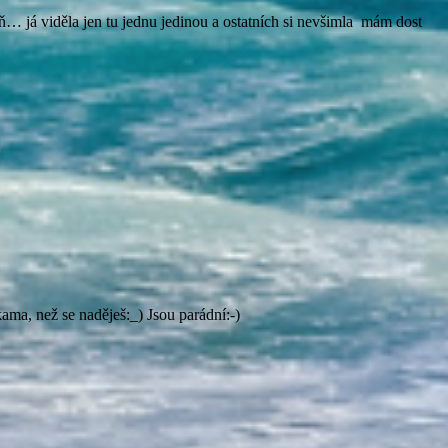
 já viděla jen tu jednu jedinou a ostatních si nevšimla
mám dost
kama, než se naděješ:_) Jsou parádní:-)