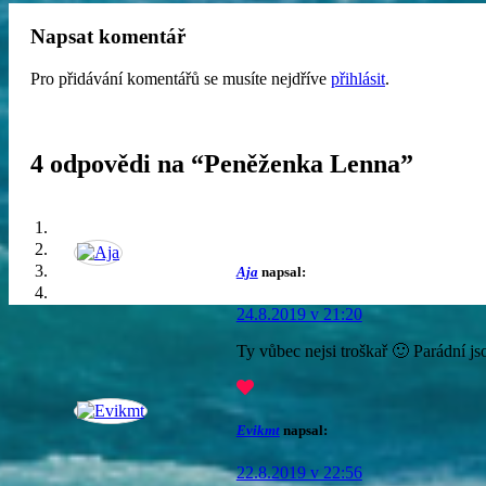
Napsat komentář
Pro přidávání komentářů se musíte nejdříve
přihlásit
.
4 odpovědi na “
Peněženka Lenna
”
Aja
napsal:
24.8.2019 v 21:20
Ty vůbec nejsi troškař 🙂 Parádní j
Evikmt
napsal:
22.8.2019 v 22:56