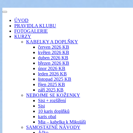
Přejít
k
šicí klub
Toggle
obsahu
EVIKLUB
navigation
ÚVOD
webu
PRAVIDLA KLUBU
FOTOGALERIE
KURZY
KABELKY A DOPLŇKY
červen 2026 KB
květen 2026 KB
duben 2026 KB
březen 2026 KB
únor 2026 KB
leden 2026 KB
listopad 2025 KB
říjen 2025 KB
září 2025 KB
NEBOJME SE KOŽENKY
Sisi + rozšíření
Sisi
10 karis doplňků
karis obal
Mia – kabelka k Mikuláši
SAMOSTATNÉ NÁVODY
Áčko