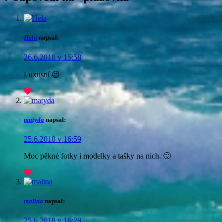
Hela
napsal:
26.6.2018 v 15:58
Luxusní 😉
matyda
napsal:
25.6.2018 v 16:59
Moc pěkné fotky i modelky a tašky na nich. 🙂
malina
napsal:
25.6.2018 v 16:28