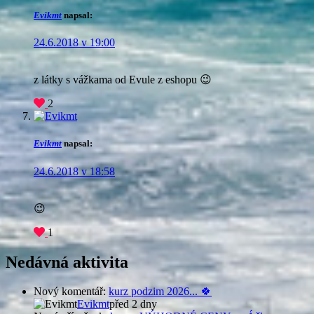
Evikmt
napsal:
24.6.2018 v 19:00
z látky s vážkama od Evule z eshopu 😉
2
Evikmt
napsal:
24.6.2018 v 18:58
😉
1
Nedávná aktivita
Nový komentář:
kurz podzim 2026... 🍀
Evikmt
před 2 dny