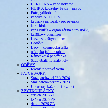
BERUŠKA – kabelkobatoh
FILIP-A kouzelný batoh – návod
Fofr pytlíkobatoh
kabelka ALLISON
kapsička na roušky pro prvňáky
karis blok
karis kufřík – organizér na euro složky
kufříkový organizér
Lizzie s odšitým dnem
Lodička
Lucy – kosmetická taška
nákupka jedním tahem
Rámečková peněženka
Sada obalů na malé gely
ODĚVY
Rychlá fleecová vesta
PATCHWORK
Sraz patchworkářek 2024
Sraz patchworkářek 2023
Ubrus pro každou příležitost
ZBYTKOHRÁTKY
červen 2026 ZB
květen 2026 ZB
duben 2026 ZB