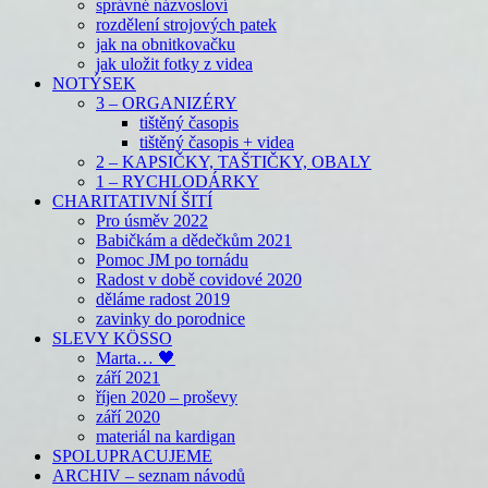
správné názvosloví
rozdělení strojových patek
jak na obnitkovačku
jak uložit fotky z videa
NOTÝSEK
3 – ORGANIZÉRY
tištěný časopis
tištěný časopis + videa
2 – KAPSIČKY, TAŠTIČKY, OBALY
1 – RYCHLODÁRKY
CHARITATIVNÍ ŠITÍ
Pro úsměv 2022
Babičkám a dědečkům 2021
Pomoc JM po tornádu
Radost v době covidové 2020
děláme radost 2019
zavinky do porodnice
SLEVY KÖSSO
Marta… 🖤
září 2021
říjen 2020 – proševy
září 2020
materiál na kardigan
SPOLUPRACUJEME
ARCHIV – seznam návodů