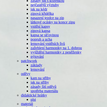
zásady šití s koženkou
nejčastější výztuhy
jak na kédr
zipová křidélka
nasazení jezdce na zip
látkové ocásky na konce zipu
vnitřní kapsy
zipová kapsa
kapsa se síťovinou
popruh a ucha
lemování vnitřních švů
zažehlení harmoniky na 1. dobrou
vyjíždění harmoniky z peněženky
nýtování
patchwork
základy
lemování
oděvy
kam na střihy
jak na střihy
zásady šití oděvů
spotřeba materiálu
didaktické hrátky
plst
materiál