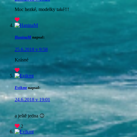
Moc hezké, modelky také!!!
HaninaM
napsal:
25.6.2018 v 9:58
Krásné
Evikmt
napsal:
24.6.2018 v 19:01
a ještě jedna 😉
2