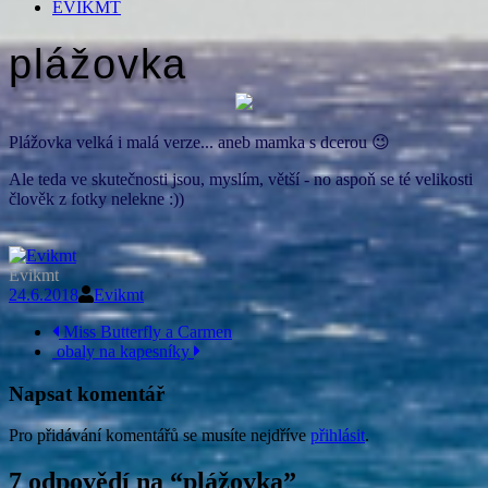
EVIKMT
plážovka
Plážovka velká i malá verze... aneb mamka s dcerou 😉
Ale teda ve skutečnosti jsou, myslím, větší - no aspoň se té velikosti
člověk z fotky nelekne :))
Evikmt
24.6.2018
Evikmt
Navigace
Miss Butterfly a Carmen
obaly na kapesníky
příspěvku
Napsat komentář
Pro přidávání komentářů se musíte nejdříve
přihlásit
.
7 odpovědí na “
plážovka
”