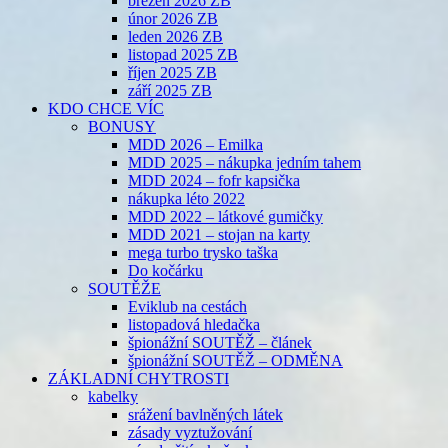
březen 2026 ZB
únor 2026 ZB
leden 2026 ZB
listopad 2025 ZB
říjen 2025 ZB
září 2025 ZB
KDO CHCE VÍC
BONUSY
MDD 2026 – Emilka
MDD 2025 – nákupka jedním tahem
MDD 2024 – fofr kapsička
nákupka léto 2022
MDD 2022 – látkové gumičky
MDD 2021 – stojan na karty
mega turbo trysko taška
Do kočárku
SOUTĚŽE
Eviklub na cestách
listopadová hledačka
špionážní SOUTĚŽ – článek
špionážní SOUTĚŽ – ODMĚNA
ZÁKLADNÍ CHYTROSTI
kabelky
srážení bavlněných látek
zásady vyztužování