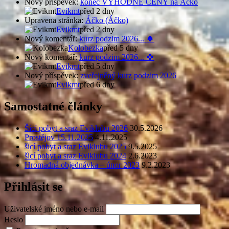
Nový příspěvek:
konec VÝHODNÉ CENY na Áčko
Evikmt
před 2 dny
Upravena stránka:
Áčko (Áčko)
Evikmt
před 2 dny
Nový komentář:
kurz podzim 2026... 🍀
Kolobezka
před 5 dny
Nový komentář:
kurz podzim 2026... 🍀
Evikmt
před 5 dny
Nový příspěvek:
zveřejněný kurz podzim 2026
Evikmt
před 6 dny
Samostatné články
Šicí pobyt a sraz Eviklubu 2026
30.5.2026
Prostějov 15.11.2025
4.11.2025
šicí pobyt a sraz Eviklubu 2025
9.5.2025
šicí pobyt a sraz Eviklubu 2024
2.6.2023
Hromadná objednávka – únor 2023
9.2.2023
Přihlásit se
Uživatelské jméno nebo e-mail
Heslo