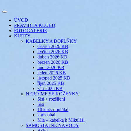
Přejít
k
Toggle
obsahu
šicí klub
EVIKLUB
navigation
ÚVOD
webu
PRAVIDLA KLUBU
FOTOGALERIE
KURZY
KABELKY A DOPLŇKY
červen 2026 KB
květen 2026 KB
duben 2026 KB
březen 2026 KB
únor 2026 KB
leden 2026 KB
listopad 2025 KB
říjen 2025 KB
září 2025 KB
NEBOJME SE KOŽENKY
Sisi + rozšíření
Sisi
10 karis doplňků
karis obal
Mia – kabelka k Mikuláši
SAMOSTATNÉ NÁVODY
Áčko