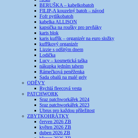
BERUŠKA – kabelkobatoh
FILIP-A kouzelný batoh – návod
Fofr pytlíkobatoh
kabelka ALLISON
kapsička na roušky pro prvňáky
karis blok
karis kufřík – organizér na euro složky
kufříkový organizér
Lizzie s odšitým dnem
Lodička
Lucy – kosmetická taška
nákupka jedním tahem
Rámečková peněženka
Sada obalů na malé gely
ODĚVY
Rychlá fleecová vesta
PATCHWORK
Sraz patchworkářek 2024
Sraz patchworkářek 2023
Ubrus pro každou příležitost
ZBYTKOHRÁTKY
červen 2026 ZB
květen 2026 ZB
duben 2026 ZB