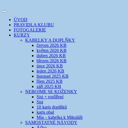
Přejít
k
Toggle
obsahu
šicí klub
EVIKLUB
navigation
ÚVOD
webu
PRAVIDLA KLUBU
FOTOGALERIE
KURZY
KABELKY A DOPLŇKY
červen 2026 KB
květen 2026 KB
duben 2026 KB
březen 2026 KB
únor 2026 KB
leden 2026 KB
listopad 2025 KB
říjen 2025 KB
září 2025 KB
NEBOJME SE KOŽENKY
Sisi + rozšíření
Sisi
10 karis doplňků
karis obal
Mia – kabelka k Mikuláši
SAMOSTATNÉ NÁVODY
Áčko