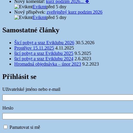
Nový komentář:
kurz podzim 2026... 🍀
Evikmt
před 5 dny
Nový příspěvek:
zveřejněný kurz podzim 2026
Evikmt
před 5 dny
Samostatné články
Šicí pobyt a sraz Eviklubu 2026
30.5.2026
Prostějov 15.11.2025
4.11.2025
šicí pobyt a sraz Eviklubu 2025
9.5.2025
šicí pobyt a sraz Eviklubu 2024
2.6.2023
Hromadná objednávka – únor 2023
9.2.2023
Přihlásit se
Uživatelské jméno nebo e-mail
Heslo
Pamatovat si mě