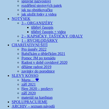
správné názvosloví
rozdělení strojových patek
jak na obnitkovačku
jak uložit fotky z videa
NOTÝSEK
3 – ORGANIZÉRY
tištěný časopis
tištěný časopis + videa
2 – KAPSIČKY, TAŠTIČKY, OBALY
1 – RYCHLODÁRKY
CHARITATIVNÍ ŠITÍ
Pro úsměv 2022
Babičkám a dědečkům 2021
Pomoc JM po tornádu
Radost v době covidové 2020
děláme radost 2019
zavinky do porodnice
SLEVY KÖSSO
Marta… 🖤
září 2021
říjen 2020 – proševy
září 2020
materiál na kardigan
SPOLUPRACUJEME
ARCHIV – seznam návodů