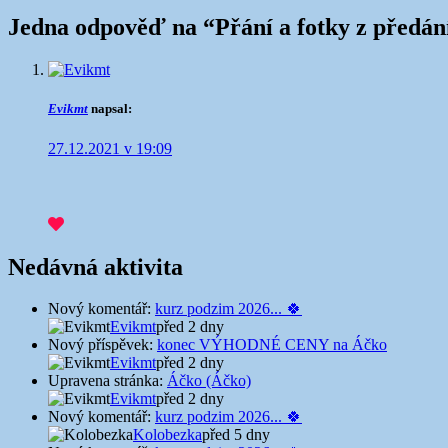
Jedna odpověď na “
Přání a fotky z předán
Evikmt
napsal:
27.12.2021 v 19:09
Nedávná aktivita
Nový komentář:
kurz podzim 2026... 🍀
Evikmt
před 2 dny
Nový příspěvek:
konec VÝHODNÉ CENY na Áčko
Evikmt
před 2 dny
Upravena stránka:
Áčko (Áčko)
Evikmt
před 2 dny
Nový komentář:
kurz podzim 2026... 🍀
Kolobezka
před 5 dny