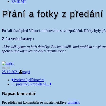
EVIKMT
Přání a fotky z předání
Poslali těsně před Vánoci, omlouváme se za zpoždění. Dárky byly pře
Z úst vrchní sestry :
,,
Moc děkujeme za boží dárečky. Pacienti měli sami problém si vybrat
spoustu spokojených lidiček v dalším roce.
"
majsi
25.12.2021
majsi
Navigace
Poslední ježíškování
... prostírky Proplétané...
příspěvku
Napsat komentář
Pro přidávání komentářů se musíte nejdříve
přihlásit
.