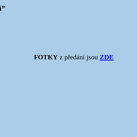
í
”
FOTKY
z předání jsou
ZDE