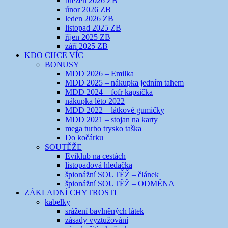
březen 2026 ZB
únor 2026 ZB
leden 2026 ZB
listopad 2025 ZB
říjen 2025 ZB
září 2025 ZB
KDO CHCE VÍC
BONUSY
MDD 2026 – Emilka
MDD 2025 – nákupka jedním tahem
MDD 2024 – fofr kapsička
nákupka léto 2022
MDD 2022 – látkové gumičky
MDD 2021 – stojan na karty
mega turbo trysko taška
Do kočárku
SOUTĚŽE
Eviklub na cestách
listopadová hledačka
špionážní SOUTĚŽ – článek
špionážní SOUTĚŽ – ODMĚNA
ZÁKLADNÍ CHYTROSTI
kabelky
srážení bavlněných látek
zásady vyztužování