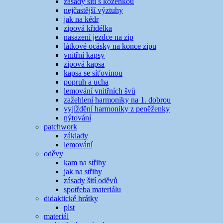
zásady šití s koženkou
nejčastější výztuhy
jak na kédr
zipová křidélka
nasazení jezdce na zip
látkové ocásky na konce zipu
vnitřní kapsy
zipová kapsa
kapsa se síťovinou
popruh a ucha
lemování vnitřních švů
zažehlení harmoniky na 1. dobrou
vyjíždění harmoniky z peněženky
nýtování
patchwork
základy
lemování
oděvy
kam na střihy
jak na střihy
zásady šití oděvů
spotřeba materiálu
didaktické hrátky
plst
materiál