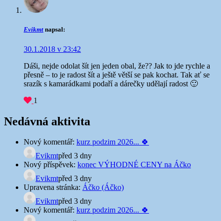
Evikmt
napsal:
30.1.2018 v 23:42
Dáši, nejde odolat šít jen jeden obal, že?? Jak to jde rychle a
přesně – to je radost šít a ještě větší se pak kochat. Tak ať se
srazík s kamarádkami podaří a dárečky udělají radost 🙂
1
Nedávná aktivita
Nový komentář:
kurz podzim 2026... 🍀
Evikmt
před 3 dny
Nový příspěvek:
konec VÝHODNÉ CENY na Áčko
Evikmt
před 3 dny
Upravena stránka:
Áčko (Áčko)
Evikmt
před 3 dny
Nový komentář:
kurz podzim 2026... 🍀