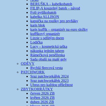
BERUŠKA – kabelkobatoh
FILIP-A kouzelný batoh – návod
Fofr pytlíkobatoh
kabelka ALLISON
kapsička na roušky pro prvňáky
karis blok
karis kufřík – organizér na euro složky
kufříkový organizér
Lizzie s odšitým dnem
Lodička
Lucy – kosmetická taška
nákupka jedním tahem
Rámečková peněženka
Sada obalů na malé gely
ODĚVY
Rychlá fleecová vesta
PATCHWORK
Sraz patchworkářek 2024
Sraz patchworkářek 2023
Ubrus pro každou příležitost
ZBYTKOHRÁTKY
červen 2026 ZB
květen 2026 ZB
duben 2026 ZB