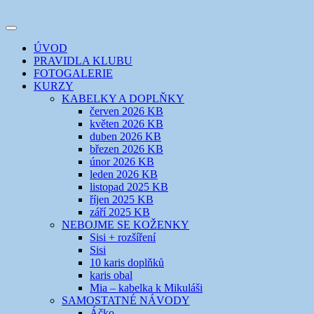
Přejít
k
Toggle
obsahu
šicí klub
EVIKLUB
navigation
ÚVOD
webu
PRAVIDLA KLUBU
FOTOGALERIE
KURZY
KABELKY A DOPLŇKY
červen 2026 KB
květen 2026 KB
duben 2026 KB
březen 2026 KB
únor 2026 KB
leden 2026 KB
listopad 2025 KB
říjen 2025 KB
září 2025 KB
NEBOJME SE KOŽENKY
Sisi + rozšíření
Sisi
10 karis doplňků
karis obal
Mia – kabelka k Mikuláši
SAMOSTATNÉ NÁVODY
Áčko