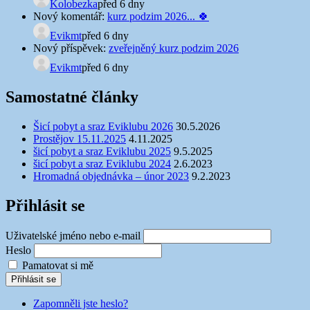
Kolobezka
před 6 dny
Nový komentář:
kurz podzim 2026... 🍀
Evikmt
před 6 dny
Nový příspěvek:
zveřejněný kurz podzim 2026
Evikmt
před 6 dny
Samostatné články
Šicí pobyt a sraz Eviklubu 2026
30.5.2026
Prostějov 15.11.2025
4.11.2025
šicí pobyt a sraz Eviklubu 2025
9.5.2025
šicí pobyt a sraz Eviklubu 2024
2.6.2023
Hromadná objednávka – únor 2023
9.2.2023
Přihlásit se
Uživatelské jméno nebo e-mail
Heslo
Pamatovat si mě
Přihlásit se
Zapomněli jste heslo?