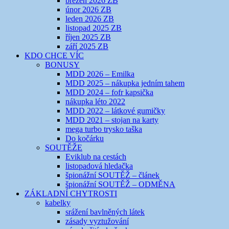
březen 2026 ZB
únor 2026 ZB
leden 2026 ZB
listopad 2025 ZB
říjen 2025 ZB
září 2025 ZB
KDO CHCE VÍC
BONUSY
MDD 2026 – Emilka
MDD 2025 – nákupka jedním tahem
MDD 2024 – fofr kapsička
nákupka léto 2022
MDD 2022 – látkové gumičky
MDD 2021 – stojan na karty
mega turbo trysko taška
Do kočárku
SOUTĚŽE
Eviklub na cestách
listopadová hledačka
špionážní SOUTĚŽ – článek
špionážní SOUTĚŽ – ODMĚNA
ZÁKLADNÍ CHYTROSTI
kabelky
srážení bavlněných látek
zásady vyztužování