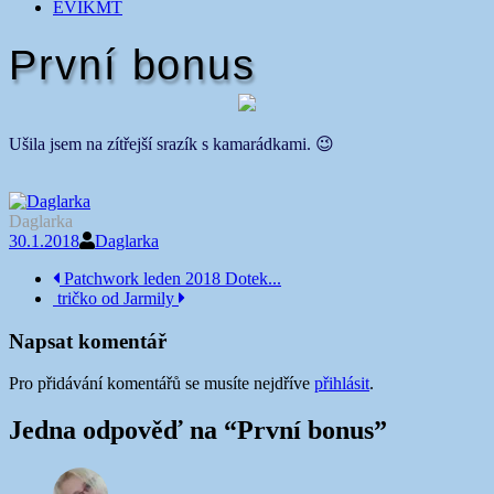
EVIKMT
První bonus
Ušila jsem na zítřejší srazík s kamarádkami. 😉
Daglarka
30.1.2018
Daglarka
Navigace
Patchwork leden 2018 Dotek...
tričko od Jarmily
příspěvku
Napsat komentář
Pro přidávání komentářů se musíte nejdříve
přihlásit
.
Jedna odpověď na “
První bonus
”