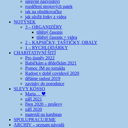
správné názvosloví
rozdělení strojových patek
jak na obnitkovačku
jak uložit fotky z videa
NOTÝSEK
3 – ORGANIZÉRY
tištěný časopis
tištěný časopis + videa
2 – KAPSIČKY, TAŠTIČKY, OBALY
1 – RYCHLODÁRKY
CHARITATIVNÍ ŠITÍ
Pro úsměv 2022
Babičkám a dědečkům 2021
Pomoc JM po tornádu
Radost v době covidové 2020
děláme radost 2019
zavinky do porodnice
SLEVY KÖSSO
Marta… 🖤
září 2021
říjen 2020 – proševy
září 2020
materiál na kardigan
SPOLUPRACUJEME
ARCHIV – seznam návodů