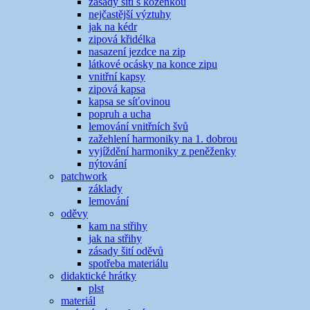
zásady šití s koženkou
nejčastější výztuhy
jak na kédr
zipová křidélka
nasazení jezdce na zip
látkové ocásky na konce zipu
vnitřní kapsy
zipová kapsa
kapsa se síťovinou
popruh a ucha
lemování vnitřních švů
zažehlení harmoniky na 1. dobrou
vyjíždění harmoniky z peněženky
nýtování
patchwork
základy
lemování
oděvy
kam na střihy
jak na střihy
zásady šití oděvů
spotřeba materiálu
didaktické hrátky
plst
materiál