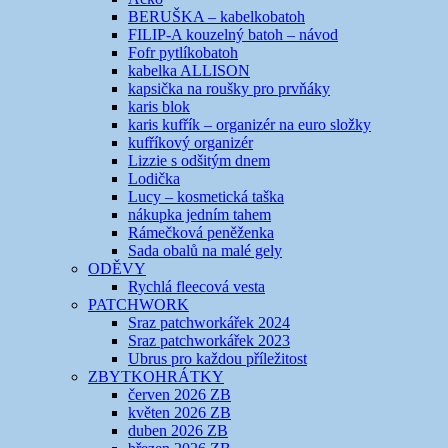
BERUŠKA – kabelkobatoh
FILIP-A kouzelný batoh – návod
Fofr pytlíkobatoh
kabelka ALLISON
kapsička na roušky pro prvňáky
karis blok
karis kufřík – organizér na euro složky
kufříkový organizér
Lizzie s odšitým dnem
Lodička
Lucy – kosmetická taška
nákupka jedním tahem
Rámečková peněženka
Sada obalů na malé gely
ODĚVY
Rychlá fleecová vesta
PATCHWORK
Sraz patchworkářek 2024
Sraz patchworkářek 2023
Ubrus pro každou příležitost
ZBYTKOHRÁTKY
červen 2026 ZB
květen 2026 ZB
duben 2026 ZB