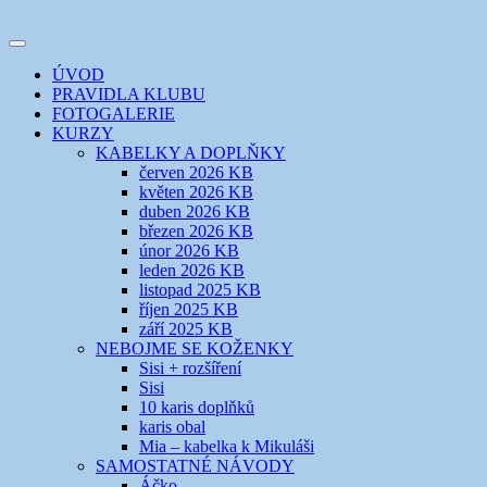
Přejít
k
Toggle
obsahu
šicí klub
EVIKLUB
navigation
ÚVOD
webu
PRAVIDLA KLUBU
FOTOGALERIE
KURZY
KABELKY A DOPLŇKY
červen 2026 KB
květen 2026 KB
duben 2026 KB
březen 2026 KB
únor 2026 KB
leden 2026 KB
listopad 2025 KB
říjen 2025 KB
září 2025 KB
NEBOJME SE KOŽENKY
Sisi + rozšíření
Sisi
10 karis doplňků
karis obal
Mia – kabelka k Mikuláši
SAMOSTATNÉ NÁVODY
Áčko