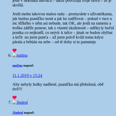
ještě v několika barvách – takže potvrzuju tvoje slova – že je
skvělá.
Jestli mohu takovou malou radu – promyslete s uživatelkama,
jak budou psaníčko nosit a jak ho zatěžovat – pokud v ruce a
nic těžkého v něm asi nebude, tak OK, ale jestli na ramenu a
trošku zátěže ponese, tak z vlastní zkušenosti – udělej ty boční
poutka co nejkratší, co nejvíc k tašce – jinak se budou ohýbat
a krčit
no jsem punťa – už jsem právě kvůli tomu kdysi
párala a brblala na sebe – od té doby si to pamatuju
malina
napsal:
11.1.2019 v 15:24
Aby nebyly holky nadšené, psaníčka má překrásná, obě
dvě!!!
Jindrul
napsal: