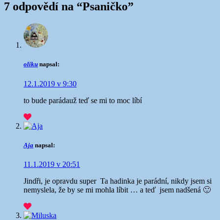
7 odpovědí na “
Psaničko
”
oliku
napsal:
12.1.2019 v 9:30
to bude paráda
už teď se mi to moc líbí
Aja
napsal:
11.1.2019 v 20:51
Jindři, je opravdu super
Ta hadinka je parádní, nikdy jsem si
nemyslela, že by se mi mohla líbit … a teď jsem nadšená 🙂