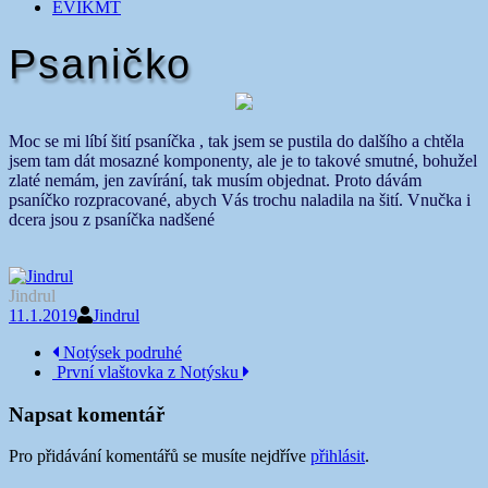
EVIKMT
Psaničko
Moc se mi líbí šití psaníčka , tak jsem se pustila do dalšího a chtěla
jsem tam dát mosazné komponenty, ale je to takové smutné, bohužel
zlaté nemám, jen zavírání, tak musím objednat. Proto dávám
psaníčko rozpracované, abych Vás trochu naladila na šití. Vnučka i
dcera jsou z psaníčka nadšené
Jindrul
11.1.2019
Jindrul
Navigace
Notýsek podruhé
První vlaštovka z Notýsku
příspěvku
Napsat komentář
Pro přidávání komentářů se musíte nejdříve
přihlásit
.