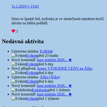
11.1.2019 v 15:01
Dnes se špatně fotí, koženka je ve zkutečnosti mnohem hezčí,
dávám na bílém polštáři.
1
Nedávná aktivita
Upravena stránka:
EviKlub
Evikmt
před 23 hodin
Nový komentář:
kurz podzim 2026... 🍀
Evikmt
před 6 dny
Nový příspěvek:
konec VÝHODNÉ CENY na Áčko
Evikmt
před 6 dny
Upravena stránka:
Áčko (Áčko)
Evikmt
před 6 dny
Nový komentář:
kurz podzim 2026... 🍀
Kolobezka
před 1 týdnem
Nový komentář:
kurz podzim 2026... 🍀
Evikmt
před 1 týdnem