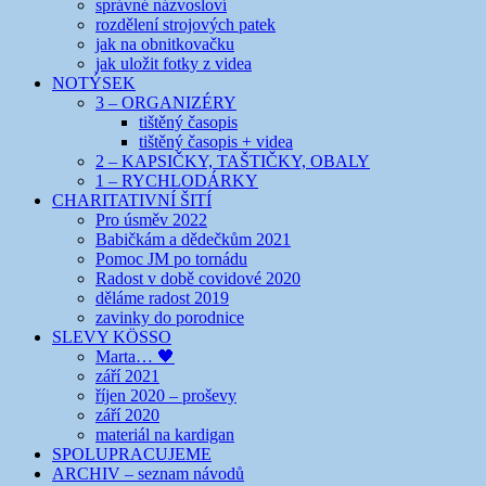
správné názvosloví
rozdělení strojových patek
jak na obnitkovačku
jak uložit fotky z videa
NOTÝSEK
3 – ORGANIZÉRY
tištěný časopis
tištěný časopis + videa
2 – KAPSIČKY, TAŠTIČKY, OBALY
1 – RYCHLODÁRKY
CHARITATIVNÍ ŠITÍ
Pro úsměv 2022
Babičkám a dědečkům 2021
Pomoc JM po tornádu
Radost v době covidové 2020
děláme radost 2019
zavinky do porodnice
SLEVY KÖSSO
Marta… 🖤
září 2021
říjen 2020 – proševy
září 2020
materiál na kardigan
SPOLUPRACUJEME
ARCHIV – seznam návodů