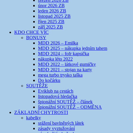
březen 2026 ZB
únor 2026 ZB
leden 2026 ZB
listopad 2025 ZB
říjen 2025 ZB
září 2025 ZB
KDO CHCE VÍC
BONUSY
MDD 2026 – Emilka
MDD 2025 – nákupka jedním tahem
MDD 2024 – fofr kapsička
nákupka léto 2022
MDD 2022 – látkové gumičky
MDD 2021 – stojan na karty
mega turbo trysko taška
Do kočárku
SOUTĚŽE
Eviklub na cestách
listopadová hledačka
špionážní SOUTĚŽ – článek
špionážní SOUTĚŽ – ODMĚNA
ZÁKLADNÍ CHYTROSTI
kabelky
srážení bavlněných látek
zásady vyztužování