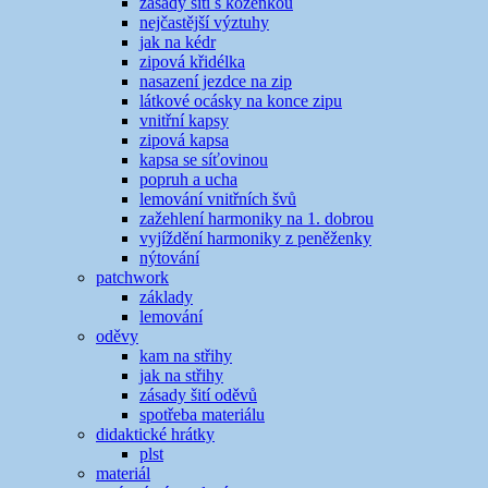
zásady šití s koženkou
nejčastější výztuhy
jak na kédr
zipová křidélka
nasazení jezdce na zip
látkové ocásky na konce zipu
vnitřní kapsy
zipová kapsa
kapsa se síťovinou
popruh a ucha
lemování vnitřních švů
zažehlení harmoniky na 1. dobrou
vyjíždění harmoniky z peněženky
nýtování
patchwork
základy
lemování
oděvy
kam na střihy
jak na střihy
zásady šití oděvů
spotřeba materiálu
didaktické hrátky
plst
materiál