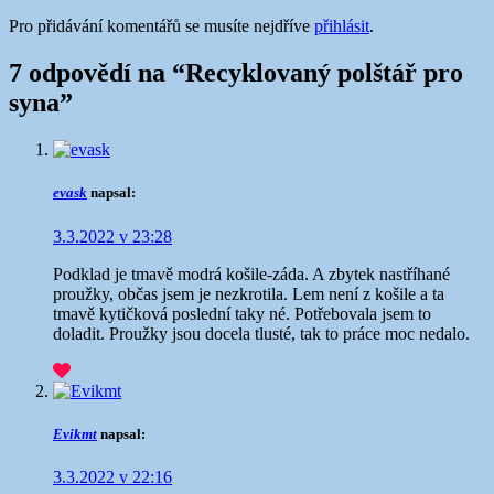
Pro přidávání komentářů se musíte nejdříve
přihlásit
.
7 odpovědí na “
Recyklovaný polštář pro
syna
”
evask
napsal:
3.3.2022 v 23:28
Podklad je tmavě modrá košile-záda. A zbytek nastříhané
proužky, občas jsem je nezkrotila. Lem není z košile a ta
tmavě kytičková poslední taky né. Potřebovala jsem to
doladit. Proužky jsou docela tlusté, tak to práce moc nedalo.
Evikmt
napsal:
3.3.2022 v 22:16