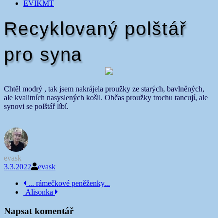
EVIKMT
Recyklovaný polštář
pro syna
Chtěl modrý , tak jsem nakrájela proužky ze starých, bavlněných,
ale kvalitních nasyslených košil. Občas proužky trochu tancují, ale
synovi se polštář líbí.
evask
3.3.2022
evask
Navigace
... rámečkové peněženky...
Alisonka
příspěvku
Napsat komentář