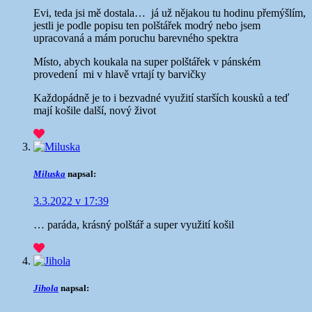
Evi, teda jsi mě dostala…
já už nějakou tu hodinu přemýšlím,
jestli je podle popisu ten polštářek modrý nebo jsem
upracovaná a mám poruchu barevného spektra
Místo, abych koukala na super polštářek v pánském
provedení
mi v hlavě vrtají ty barvičky
Každopádně je to i bezvadné využití starších kousků a teď
mají košile další, nový život
Miluska
napsal:
3.3.2022 v 17:39
… paráda, krásný polštář a super využití košil
Jihola
napsal: