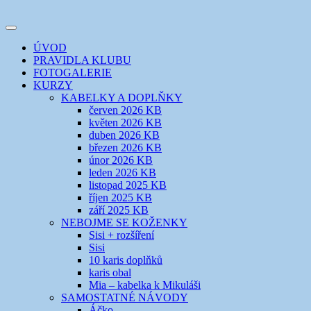
Přejít
k
Toggle
obsahu
šicí klub
EVIKLUB
navigation
ÚVOD
webu
PRAVIDLA KLUBU
FOTOGALERIE
KURZY
KABELKY A DOPLŇKY
červen 2026 KB
květen 2026 KB
duben 2026 KB
březen 2026 KB
únor 2026 KB
leden 2026 KB
listopad 2025 KB
říjen 2025 KB
září 2025 KB
NEBOJME SE KOŽENKY
Sisi + rozšíření
Sisi
10 karis doplňků
karis obal
Mia – kabelka k Mikuláši
SAMOSTATNÉ NÁVODY
Áčko