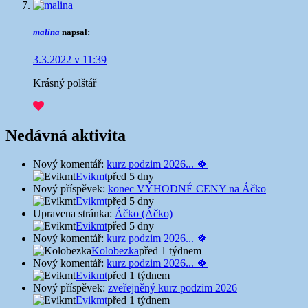
malina
napsal:
3.3.2022 v 11:39
Krásný polštář
Nedávná aktivita
Nový komentář:
kurz podzim 2026... 🍀
Evikmt
před 5 dny
Nový příspěvek:
konec VÝHODNÉ CENY na Áčko
Evikmt
před 5 dny
Upravena stránka:
Áčko (Áčko)
Evikmt
před 5 dny
Nový komentář:
kurz podzim 2026... 🍀
Kolobezka
před 1 týdnem
Nový komentář:
kurz podzim 2026... 🍀
Evikmt
před 1 týdnem
Nový příspěvek:
zveřejněný kurz podzim 2026
Evikmt
před 1 týdnem