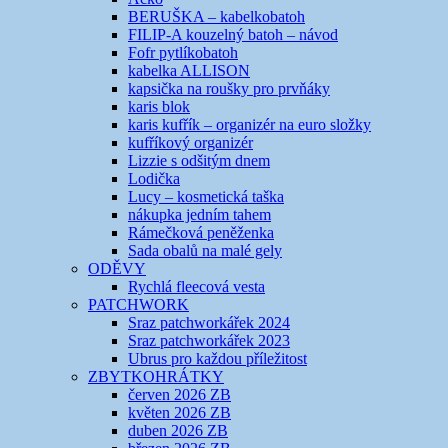
BERUŠKA – kabelkobatoh
FILIP-A kouzelný batoh – návod
Fofr pytlíkobatoh
kabelka ALLISON
kapsička na roušky pro prvňáky
karis blok
karis kufřík – organizér na euro složky
kufříkový organizér
Lizzie s odšitým dnem
Lodička
Lucy – kosmetická taška
nákupka jedním tahem
Rámečková peněženka
Sada obalů na malé gely
ODĚVY
Rychlá fleecová vesta
PATCHWORK
Sraz patchworkářek 2024
Sraz patchworkářek 2023
Ubrus pro každou příležitost
ZBYTKOHRÁTKY
červen 2026 ZB
květen 2026 ZB
duben 2026 ZB