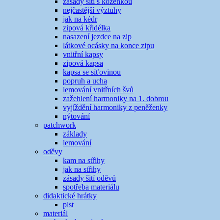
zásady šití s koženkou
nejčastější výztuhy
jak na kédr
zipová křidélka
nasazení jezdce na zip
látkové ocásky na konce zipu
vnitřní kapsy
zipová kapsa
kapsa se síťovinou
popruh a ucha
lemování vnitřních švů
zažehlení harmoniky na 1. dobrou
vyjíždění harmoniky z peněženky
nýtování
patchwork
základy
lemování
oděvy
kam na střihy
jak na střihy
zásady šití oděvů
spotřeba materiálu
didaktické hrátky
plst
materiál