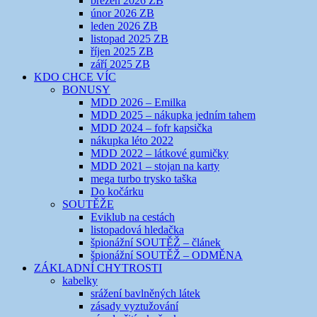
březen 2026 ZB
únor 2026 ZB
leden 2026 ZB
listopad 2025 ZB
říjen 2025 ZB
září 2025 ZB
KDO CHCE VÍC
BONUSY
MDD 2026 – Emilka
MDD 2025 – nákupka jedním tahem
MDD 2024 – fofr kapsička
nákupka léto 2022
MDD 2022 – látkové gumičky
MDD 2021 – stojan na karty
mega turbo trysko taška
Do kočárku
SOUTĚŽE
Eviklub na cestách
listopadová hledačka
špionážní SOUTĚŽ – článek
špionážní SOUTĚŽ – ODMĚNA
ZÁKLADNÍ CHYTROSTI
kabelky
srážení bavlněných látek
zásady vyztužování