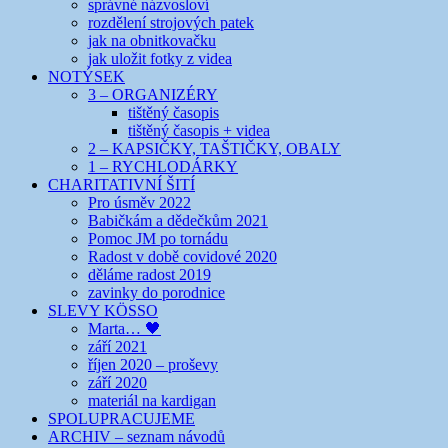
správné názvosloví
rozdělení strojových patek
jak na obnitkovačku
jak uložit fotky z videa
NOTÝSEK
3 – ORGANIZÉRY
tištěný časopis
tištěný časopis + videa
2 – KAPSIČKY, TAŠTIČKY, OBALY
1 – RYCHLODÁRKY
CHARITATIVNÍ ŠITÍ
Pro úsměv 2022
Babičkám a dědečkům 2021
Pomoc JM po tornádu
Radost v době covidové 2020
děláme radost 2019
zavinky do porodnice
SLEVY KÖSSO
Marta… 🖤
září 2021
říjen 2020 – proševy
září 2020
materiál na kardigan
SPOLUPRACUJEME
ARCHIV – seznam návodů