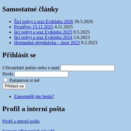
Samostatné články
Šicí pobyt a sraz Eviklubu 2026
30.5.2026
Prostějov 15.11.2025
4.11.2025
šicí pobyt a sraz Eviklubu 2025
9.5.2025
šicí pobyt a sraz Eviklubu 2024
2.6.2023
Hromadná objednávka – únor 2023
9.2.2023
Přihlásit se
Uživatelské jméno nebo e-mail
Heslo
Pamatovat si mě
Přihlásit se
Zapomněli jste heslo?
Profil a interní pošta
Profil a interní pošta