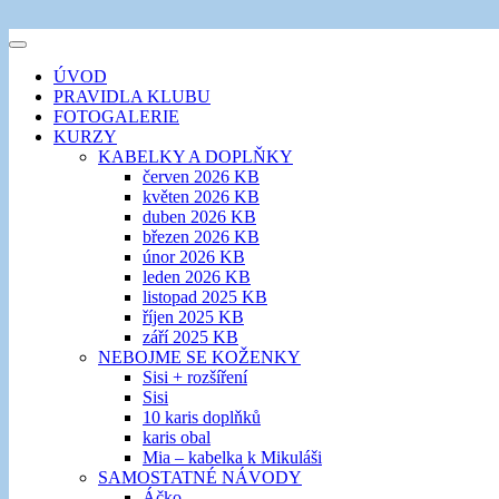
Přejít
k
šicí klub
Toggle
obsahu
EVIKLUB
navigation
ÚVOD
webu
PRAVIDLA KLUBU
FOTOGALERIE
KURZY
KABELKY A DOPLŇKY
červen 2026 KB
květen 2026 KB
duben 2026 KB
březen 2026 KB
únor 2026 KB
leden 2026 KB
listopad 2025 KB
říjen 2025 KB
září 2025 KB
NEBOJME SE KOŽENKY
Sisi + rozšíření
Sisi
10 karis doplňků
karis obal
Mia – kabelka k Mikuláši
SAMOSTATNÉ NÁVODY
Áčko