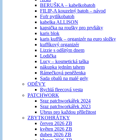
BERUŠKA – kabelkobatoh
FILIP-A kouzelný batoh – návod
Fofr pytlíkobatoh
kabelka ALLISON
kapsička na roušky pro prvňáky
karis blok
karis kufřík – organizér na euro složky
kufříkový organizér
Lizzie s odšitým dnem
Lodička
Lucy – kosmetická taška
nákupka jedním tahem
Rámečková peněženka
Sada obalů na malé gely
ODĚVY
Rychlá fleecová vesta
PATCHWORK
Sraz patchworkářek 2024
Sraz patchworkářek 2023
Ubrus pro každou příležitost
ZBYTKOHRÁTKY
červen 2026 ZB
květen 2026 ZB
duben 2026 ZB