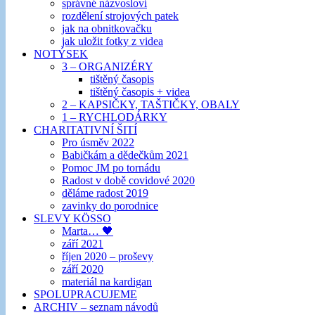
správné názvosloví
rozdělení strojových patek
jak na obnitkovačku
jak uložit fotky z videa
NOTÝSEK
3 – ORGANIZÉRY
tištěný časopis
tištěný časopis + videa
2 – KAPSIČKY, TAŠTIČKY, OBALY
1 – RYCHLODÁRKY
CHARITATIVNÍ ŠITÍ
Pro úsměv 2022
Babičkám a dědečkům 2021
Pomoc JM po tornádu
Radost v době covidové 2020
děláme radost 2019
zavinky do porodnice
SLEVY KÖSSO
Marta… 🖤
září 2021
říjen 2020 – proševy
září 2020
materiál na kardigan
SPOLUPRACUJEME
ARCHIV – seznam návodů