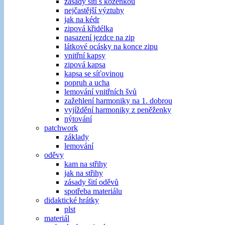
zásady šití s koženkou
nejčastější výztuhy
jak na kédr
zipová křidélka
nasazení jezdce na zip
látkové ocásky na konce zipu
vnitřní kapsy
zipová kapsa
kapsa se síťovinou
popruh a ucha
lemování vnitřních švů
zažehlení harmoniky na 1. dobrou
vyjíždění harmoniky z peněženky
nýtování
patchwork
základy
lemování
oděvy
kam na střihy
jak na střihy
zásady šití oděvů
spotřeba materiálu
didaktické hrátky
plst
materiál