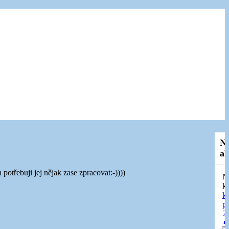
N
ak
otřebuji jej nějak zase zpracovat:-))))
N
k
k
p
20
