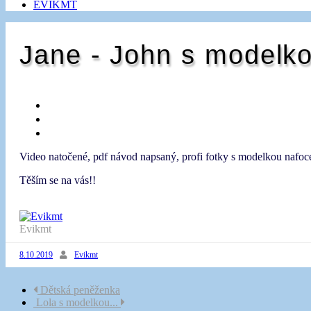
EVIKMT
Jane - John s modelko
Video natočené, pdf návod napsaný, profi fotky s modelkou nafoce
Těším se na vás!!
Evikmt
8.10.2019
Evikmt
Navigace
Dětská peněženka
Lola s modelkou...