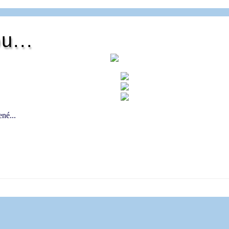
u...
né...