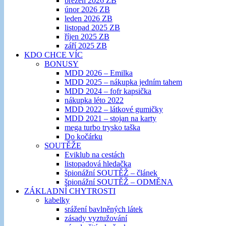
březen 2026 ZB
únor 2026 ZB
leden 2026 ZB
listopad 2025 ZB
říjen 2025 ZB
září 2025 ZB
KDO CHCE VÍC
BONUSY
MDD 2026 – Emilka
MDD 2025 – nákupka jedním tahem
MDD 2024 – fofr kapsička
nákupka léto 2022
MDD 2022 – látkové gumičky
MDD 2021 – stojan na karty
mega turbo trysko taška
Do kočárku
SOUTĚŽE
Eviklub na cestách
listopadová hledačka
špionážní SOUTĚŽ – článek
špionážní SOUTĚŽ – ODMĚNA
ZÁKLADNÍ CHYTROSTI
kabelky
srážení bavlněných látek
zásady vyztužování