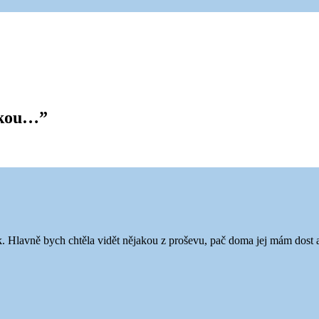
lkou…
”
k. Hlavně bych chtěla vidět nějakou z proševu, pač doma jej mám dost a p