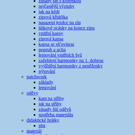
zásady šití s koženkou
nejčastější výztuhy
jak na kédr
zipová křidélka
nasazení jezdce na zip
látkové ocásky na konce zipu
vnitřní kapsy
zipová kapsa
kapsa se síťovinou
popruh a ucha
lemování vnitřních švů
zažehlení harmoniky na 1. dobrou
vyjíždění harmoniky z peněženky
nýtování
patchwork
základy
lemování
oděvy
kam na střihy
jak na střihy
zásady šití oděvů
spotřeba materiálu
didaktické hrátky
plst
materiál