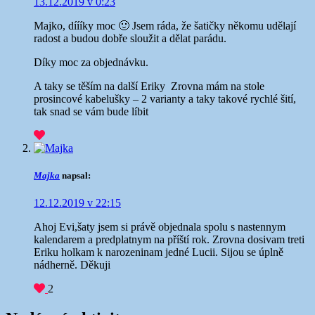
13.12.2019 v 0:23
Majko, díííky moc 🙂 Jsem ráda, že šatičky někomu udělají
radost a budou dobře sloužit a dělat parádu.
Díky moc za objednávku.
A taky se těším na další Eriky
Zrovna mám na stole
prosincové kabelušky – 2 varianty a taky takové rychlé šití,
tak snad se vám bude líbit
Majka
napsal:
12.12.2019 v 22:15
Ahoj Evi,šaty jsem si právě objednala spolu s nastennym
kalendarem a predplatnym na příští rok. Zrovna dosivam treti
Eriku holkam k narozeninam jedné Lucii. Sijou se úplně
nádherně. Děkuji
2