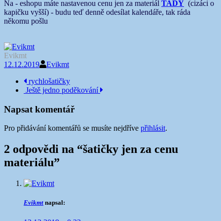
Na - eshopu máte nastavenou cenu jen za materiál
TADY
(cizáci o
kapičku vyšší) - budu teď denně odesílat kalendáře, tak ráda
někomu pošlu
Evikmt
12.12.2019
Evikmt
Navigace
rychlošatičky
Ještě jedno poděkování
příspěvku
Napsat komentář
Pro přidávání komentářů se musíte nejdříve
přihlásit
.
2 odpovědi na “
šatičky jen za cenu
materiálu
”
Evikmt
napsal: