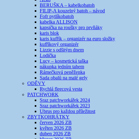
BERUŠKA – kabelkobatoh
FILIP-A kouzelný batoh – návod
Fofr pytlíkobatoh
kabelka ALLISON
kapsička na roušky pro prvňáky
karis blok
karis kufřík – organizér na euro složky
kufříkový organizér
Lizzie s odšitým dnem
Lodička
Lucy – kosmetická taška
nákupka jedním tahem
Rámečková peněženka
Sada obalů na malé gely
ODĚVY
Rychlá fleecová vesta
PATCHWORK
Sraz patchworkářek 2024
Sraz patchworkářek 2023
Ubrus pro každou příležitost
ZBYTKOHRÁTKY
červen 2026 ZB
květen 2026 ZB
duben 2026 ZB