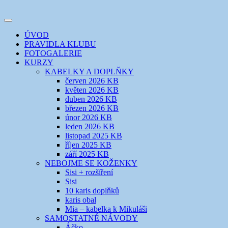
Přejít
k
Toggle
obsahu
šicí klub
EVIKLUB
navigation
ÚVOD
webu
PRAVIDLA KLUBU
FOTOGALERIE
KURZY
KABELKY A DOPLŇKY
červen 2026 KB
květen 2026 KB
duben 2026 KB
březen 2026 KB
únor 2026 KB
leden 2026 KB
listopad 2025 KB
říjen 2025 KB
září 2025 KB
NEBOJME SE KOŽENKY
Sisi + rozšíření
Sisi
10 karis doplňků
karis obal
Mia – kabelka k Mikuláši
SAMOSTATNÉ NÁVODY
Áčko