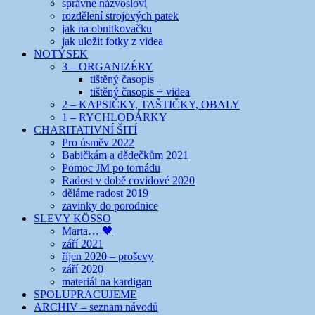
správné názvosloví
rozdělení strojových patek
jak na obnitkovačku
jak uložit fotky z videa
NOTÝSEK
3 – ORGANIZÉRY
tištěný časopis
tištěný časopis + videa
2 – KAPSIČKY, TAŠTIČKY, OBALY
1 – RYCHLODÁRKY
CHARITATIVNÍ ŠITÍ
Pro úsměv 2022
Babičkám a dědečkům 2021
Pomoc JM po tornádu
Radost v době covidové 2020
děláme radost 2019
zavinky do porodnice
SLEVY KÖSSO
Marta… 🖤
září 2021
říjen 2020 – proševy
září 2020
materiál na kardigan
SPOLUPRACUJEME
ARCHIV – seznam návodů