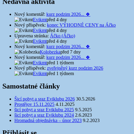
Nedávná aktivita
Nový komentář:
kurz podzim 2026... 🍀
Evikmt
před 4 dny
Nový příspěvek:
konec VÝHODNÉ CENY na Áčko
Evikmt
před 4 dny
Upravena stránka:
Áčko (Áčko)
Evikmt
před 4 dny
Nový komentář:
kurz podzim 2026... 🍀
Kolobezka
před 7 dny
Nový komentář:
kurz podzim 2026... 🍀
Evikmt
před 1 týdnem
Nový příspěvek:
zveřejněný kurz podzim 2026
Evikmt
před 1 týdnem
Samostatné články
Šicí pobyt a sraz Eviklubu 2026
30.5.2026
Prostějov 15.11.2025
4.11.2025
šicí pobyt a sraz Eviklubu 2025
9.5.2025
šicí pobyt a sraz Eviklubu 2024
2.6.2023
Hromadná objednávka – únor 2023
9.2.2023
Přihlásit se