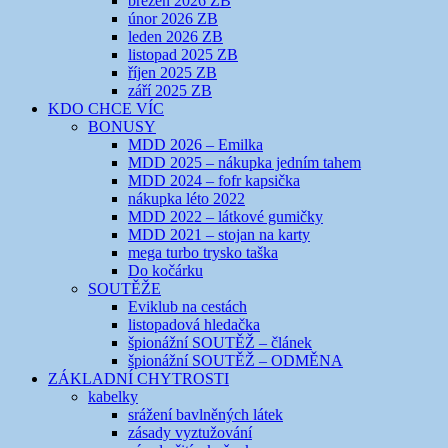
březen 2026 ZB
únor 2026 ZB
leden 2026 ZB
listopad 2025 ZB
říjen 2025 ZB
září 2025 ZB
KDO CHCE VÍC
BONUSY
MDD 2026 – Emilka
MDD 2025 – nákupka jedním tahem
MDD 2024 – fofr kapsička
nákupka léto 2022
MDD 2022 – látkové gumičky
MDD 2021 – stojan na karty
mega turbo trysko taška
Do kočárku
SOUTĚŽE
Eviklub na cestách
listopadová hledačka
špionážní SOUTĚŽ – článek
špionážní SOUTĚŽ – ODMĚNA
ZÁKLADNÍ CHYTROSTI
kabelky
srážení bavlněných látek
zásady vyztužování