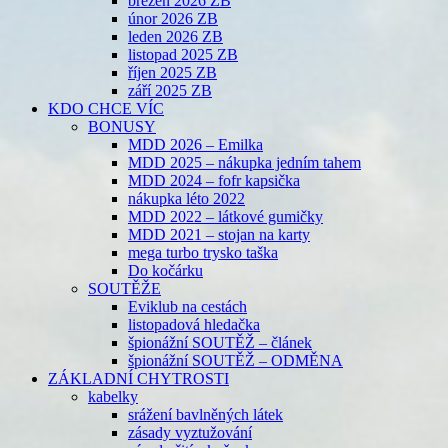
březen 2026 ZB
únor 2026 ZB
leden 2026 ZB
listopad 2025 ZB
říjen 2025 ZB
září 2025 ZB
KDO CHCE VÍC
BONUSY
MDD 2026 – Emilka
MDD 2025 – nákupka jedním tahem
MDD 2024 – fofr kapsička
nákupka léto 2022
MDD 2022 – látkové gumičky
MDD 2021 – stojan na karty
mega turbo trysko taška
Do kočárku
SOUTĚŽE
Eviklub na cestách
listopadová hledačka
špionážní SOUTĚŽ – článek
špionážní SOUTĚŽ – ODMĚNA
ZÁKLADNÍ CHYTROSTI
kabelky
srážení bavlněných látek
zásady vyztužování