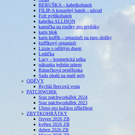
BERUŠKA – kabelkobatoh
FILIP-A kouzelný batoh – návod
Fofr pytlíkobatoh
kabelka ALLISON
kapsička na roušky pro prvňáky
karis blok
karis kufřík – organizér na euro složky
kufříkový organizér
Lizzie s odšitým dnem
Lodička
Lucy – kosmetická taška
nákupka jedním tahem
Rámečková peněženka
Sada obalů na malé gely
ODĚVY
Rychlá fleecová vesta
PATCHWORK
Sraz patchworkářek 2024
Sraz patchworkářek 2023
Ubrus pro každou příležitost
ZBYTKOHRÁTKY
červen 2026 ZB
květen 2026 ZB
duben 2026 ZB