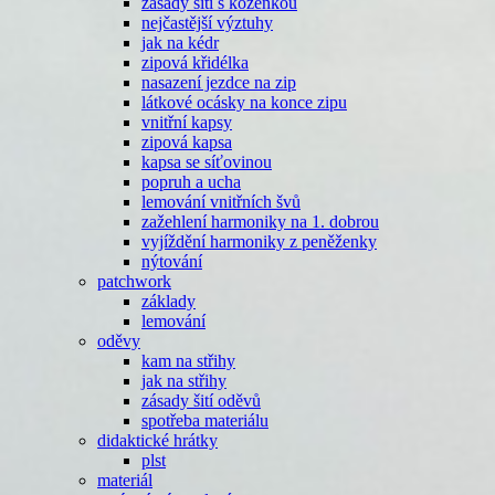
zásady šití s koženkou
nejčastější výztuhy
jak na kédr
zipová křidélka
nasazení jezdce na zip
látkové ocásky na konce zipu
vnitřní kapsy
zipová kapsa
kapsa se síťovinou
popruh a ucha
lemování vnitřních švů
zažehlení harmoniky na 1. dobrou
vyjíždění harmoniky z peněženky
nýtování
patchwork
základy
lemování
oděvy
kam na střihy
jak na střihy
zásady šití oděvů
spotřeba materiálu
didaktické hrátky
plst
materiál