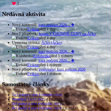
3
Nedávná aktivita
Nový komentář:
kurz podzim 2026... 🍀
Evikmt
před 4 dny
Nový příspěvek:
konec VÝHODNÉ CENY na Áčko
Evikmt
před 4 dny
Upravena stránka:
Áčko (Áčko)
Evikmt
před 4 dny
Nový komentář:
kurz podzim 2026... 🍀
Kolobezka
před 1 týdnem
Nový komentář:
kurz podzim 2026... 🍀
Evikmt
před 1 týdnem
Nový příspěvek:
zveřejněný kurz podzim 2026
Evikmt
před 1 týdnem
Samostatné články
Šicí pobyt a sraz Eviklubu 2026
30.5.2026
Prostějov 15.11.2025
4.11.2025
šicí pobyt a sraz Eviklubu 2025
9.5.2025
šicí pobyt a sraz Eviklubu 2024
2.6.2023