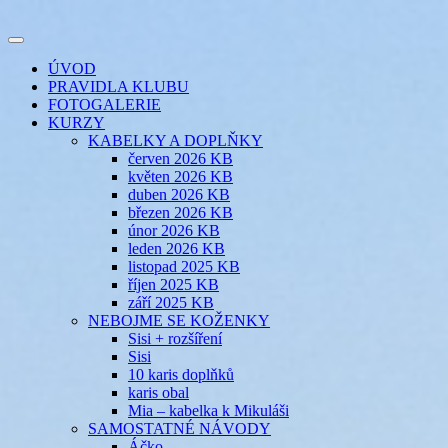
Přejít
k
Toggle
obsahu
šicí klub
EVIKLUB
navigation
ÚVOD
webu
PRAVIDLA KLUBU
FOTOGALERIE
KURZY
KABELKY A DOPLŇKY
červen 2026 KB
květen 2026 KB
duben 2026 KB
březen 2026 KB
únor 2026 KB
leden 2026 KB
listopad 2025 KB
říjen 2025 KB
září 2025 KB
NEBOJME SE KOŽENKY
Sisi + rozšíření
Sisi
10 karis doplňků
karis obal
Mia – kabelka k Mikuláši
SAMOSTATNÉ NÁVODY
Áčko