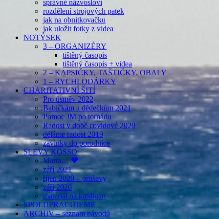
správné názvosloví
rozdělení strojových patek
jak na obnitkovačku
jak uložit fotky z videa
NOTÝSEK
3 – ORGANIZÉRY
tištěný časopis
tištěný časopis + videa
2 – KAPSIČKY, TAŠTIČKY, OBALY
1 – RYCHLODÁRKY
CHARITATIVNÍ ŠITÍ
Pro úsměv 2022
Babičkám a dědečkům 2021
Pomoc JM po tornádu
Radost v době covidové 2020
děláme radost 2019
zavinky do porodnice
SLEVY KÖSSO
Marta… 🖤
září 2021
říjen 2020 – proševy
září 2020
materiál na kardigan
SPOLUPRACUJEME
ARCHIV – seznam návodů