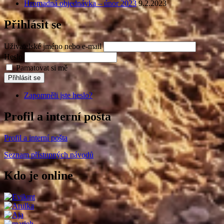
Hromadná objednávka – únor 2023
9.2.2023
Přihlásit se
Uživatelské jméno nebo e-mail
Heslo
Pamatovat si mě
Přihlásit se
Zapomněli jste heslo?
Profil a interní pošta
Profil a interní pošta
Seznam přístupných návodů
Kdo je online