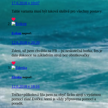
17.6.2018 v 10:07
Tahle varianta musí být taková slušivá pro všechny postavy.
Evikmt
napsal:
12.6.2018 v 20:20
Zdeni, už jsem chválila na FB – jsi neskutečná borka, žes je
dala dokonce na základním stroji bez obnitkovačky
Zdenka
napsal:
12.6.2018 v 18:16
Tričko+půlkolová šila jsem na obyč šicím stroji s vydatnou
pomocí zlaté Evičky, která je vždy připravena pomoci a
poradit.