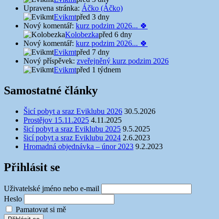
Upravena stránka:
Áčko (Áčko)
Evikmt
před 3 dny
Nový komentář:
kurz podzim 2026... 🍀
Kolobezka
před 6 dny
Nový komentář:
kurz podzim 2026... 🍀
Evikmt
před 7 dny
Nový příspěvek:
zveřejněný kurz podzim 2026
Evikmt
před 1 týdnem
Samostatné články
Šicí pobyt a sraz Eviklubu 2026
30.5.2026
Prostějov 15.11.2025
4.11.2025
šicí pobyt a sraz Eviklubu 2025
9.5.2025
šicí pobyt a sraz Eviklubu 2024
2.6.2023
Hromadná objednávka – únor 2023
9.2.2023
Přihlásit se
Uživatelské jméno nebo e-mail
Heslo
Pamatovat si mě