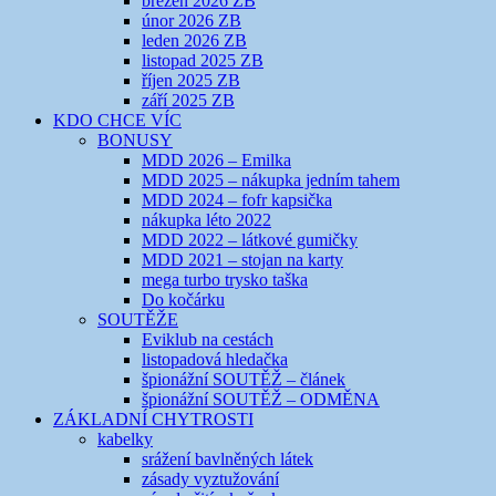
březen 2026 ZB
únor 2026 ZB
leden 2026 ZB
listopad 2025 ZB
říjen 2025 ZB
září 2025 ZB
KDO CHCE VÍC
BONUSY
MDD 2026 – Emilka
MDD 2025 – nákupka jedním tahem
MDD 2024 – fofr kapsička
nákupka léto 2022
MDD 2022 – látkové gumičky
MDD 2021 – stojan na karty
mega turbo trysko taška
Do kočárku
SOUTĚŽE
Eviklub na cestách
listopadová hledačka
špionážní SOUTĚŽ – článek
špionážní SOUTĚŽ – ODMĚNA
ZÁKLADNÍ CHYTROSTI
kabelky
srážení bavlněných látek
zásady vyztužování