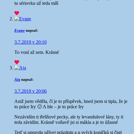
tu sériovku už teda míň
Evape
napsal:
3.7.2019 v 20:10
To voní až sem. Krásné
Aja
napsal:
3.7.2019 v 20:06
Aniž jsem věděla, čí je to příspěvek, hned jsem si tipla, že je
to práce Iry 🙂 A hle – je to práce Iry
Nezávidím ti třešňové pecky, ale ty levandulové lány, ty ti
teda závidím. Krásně voňavě jsi si mákla a je to úžasné
Teď si opravdu užívej prázdnin a u svých koníčků si čisti