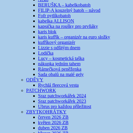
BERUŠKA – kabelkobatoh
FILIP-A kouzelný batoh – návod
Fofr pytlíkobatoh
kabelka ALLISON
kapsička na roušky pro prvňáky
karis blok
karis kufřík – organizér na euro složky
kufříkový organizér
Lizzie s odšitým dnem
Lodička
Lucy – kosmetická taška
nákupka jedním tahem
Rámečková peněženka
Sada obalů na malé gely
ODĚVY
Rychlá fleecová vesta
PATCHWORK
Sraz patchworkářek 2024
Sraz patchworkářek 2023
Ubrus pro každou příležitost
ZBYTKOHRÁTKY
červen 2026 ZB
květen 2026 ZB
duben 2026 ZB