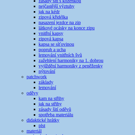
zásady šití s koženkou
nejčastější výztuhy
jak na kédr
zipová křidélka
nasazení jezdce na zip
látkové ocásky na konce zipu
vnitřní kapsy
zipová kapsa
kapsa se síťovinou
popruh a ucha
lemování vnitřních švů
zažehlení harmoniky na 1. dobrou
vyjíždění harmoniky z peněženky
nýtování
patchwork
základy
lemování
oděvy
kam na střihy
jak na střihy
zásady šití oděvů
spotřeba materiálu
didaktické hrátky
plst
materiál