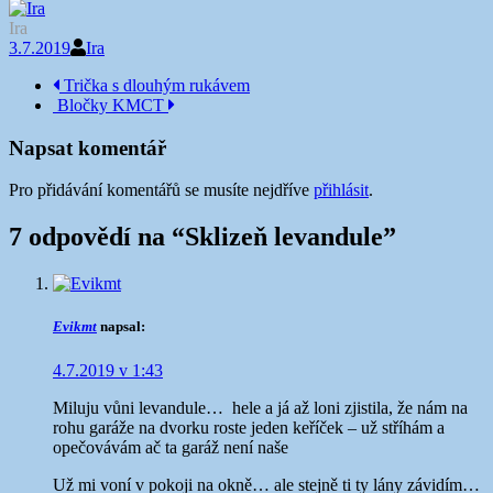
Ira
3.7.2019
Ira
Navigace
Trička s dlouhým rukávem
Bločky KMCT
příspěvku
Napsat komentář
Pro přidávání komentářů se musíte nejdříve
přihlásit
.
7 odpovědí na “
Sklizeň levandule
”
Evikmt
napsal:
4.7.2019 v 1:43
Miluju vůni levandule…
hele a já až loni zjistila, že nám na
rohu garáže na dvorku roste jeden keříček – už stříhám a
opečovávám ač ta garáž není naše
Už mi voní v pokoji na okně… ale stejně ti ty lány závidím…