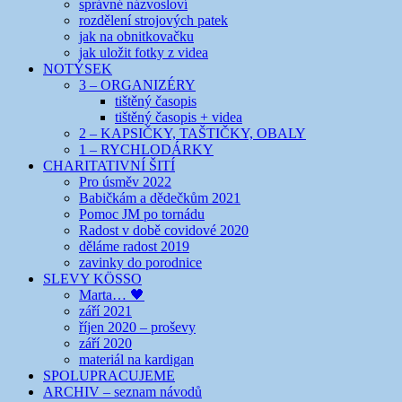
správné názvosloví
rozdělení strojových patek
jak na obnitkovačku
jak uložit fotky z videa
NOTÝSEK
3 – ORGANIZÉRY
tištěný časopis
tištěný časopis + videa
2 – KAPSIČKY, TAŠTIČKY, OBALY
1 – RYCHLODÁRKY
CHARITATIVNÍ ŠITÍ
Pro úsměv 2022
Babičkám a dědečkům 2021
Pomoc JM po tornádu
Radost v době covidové 2020
děláme radost 2019
zavinky do porodnice
SLEVY KÖSSO
Marta… 🖤
září 2021
říjen 2020 – proševy
září 2020
materiál na kardigan
SPOLUPRACUJEME
ARCHIV – seznam návodů