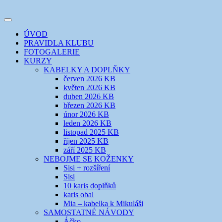
Přejít
k
Toggle
obsahu
šicí klub
EVIKLUB
navigation
ÚVOD
webu
PRAVIDLA KLUBU
FOTOGALERIE
KURZY
KABELKY A DOPLŇKY
červen 2026 KB
květen 2026 KB
duben 2026 KB
březen 2026 KB
únor 2026 KB
leden 2026 KB
listopad 2025 KB
říjen 2025 KB
září 2025 KB
NEBOJME SE KOŽENKY
Sisi + rozšíření
Sisi
10 karis doplňků
karis obal
Mia – kabelka k Mikuláši
SAMOSTATNÉ NÁVODY
Áčko