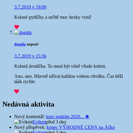
3.7.2019 v 19:09
Krásné pytlíčky a určitě moc hezky voní!
dagida
napsal:
3.7.2019 v 15:36
Krásná úrodička. To musí být vůně všude kolem.
Ano, ano. Hlavně užívat každou volnou chvilku. Čas běží
táák rychle.
Nedávná aktivita
Nový komentář:
kurz podzim 2026... 🍀
Evikmt
před 3 dny
Nový příspěvek:
konec VÝHODNÉ CENY na Áčko
Evikmt
před 3 dny