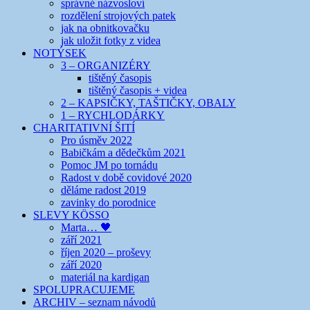
správné názvosloví
rozdělení strojových patek
jak na obnitkovačku
jak uložit fotky z videa
NOTÝSEK
3 – ORGANIZÉRY
tištěný časopis
tištěný časopis + videa
2 – KAPSIČKY, TAŠTIČKY, OBALY
1 – RYCHLODÁRKY
CHARITATIVNÍ ŠITÍ
Pro úsměv 2022
Babičkám a dědečkům 2021
Pomoc JM po tornádu
Radost v době covidové 2020
děláme radost 2019
zavinky do porodnice
SLEVY KÖSSO
Marta… 🖤
září 2021
říjen 2020 – proševy
září 2020
materiál na kardigan
SPOLUPRACUJEME
ARCHIV – seznam návodů