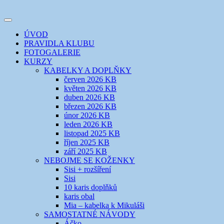
Přejít
k
Toggle
obsahu
šicí klub
EVIKLUB
navigation
ÚVOD
webu
PRAVIDLA KLUBU
FOTOGALERIE
KURZY
KABELKY A DOPLŇKY
červen 2026 KB
květen 2026 KB
duben 2026 KB
březen 2026 KB
únor 2026 KB
leden 2026 KB
listopad 2025 KB
říjen 2025 KB
září 2025 KB
NEBOJME SE KOŽENKY
Sisi + rozšíření
Sisi
10 karis doplňků
karis obal
Mia – kabelka k Mikuláši
SAMOSTATNÉ NÁVODY
Áčko