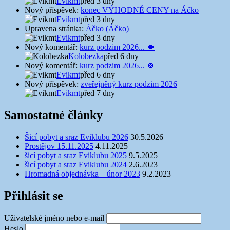
Evikmt
před 3 dny
Nový příspěvek:
konec VÝHODNÉ CENY na Áčko
Evikmt
před 3 dny
Upravena stránka:
Áčko (Áčko)
Evikmt
před 3 dny
Nový komentář:
kurz podzim 2026... 🍀
Kolobezka
před 6 dny
Nový komentář:
kurz podzim 2026... 🍀
Evikmt
před 6 dny
Nový příspěvek:
zveřejněný kurz podzim 2026
Evikmt
před 7 dny
Samostatné články
Šicí pobyt a sraz Eviklubu 2026
30.5.2026
Prostějov 15.11.2025
4.11.2025
šicí pobyt a sraz Eviklubu 2025
9.5.2025
šicí pobyt a sraz Eviklubu 2024
2.6.2023
Hromadná objednávka – únor 2023
9.2.2023
Přihlásit se
Uživatelské jméno nebo e-mail
Heslo