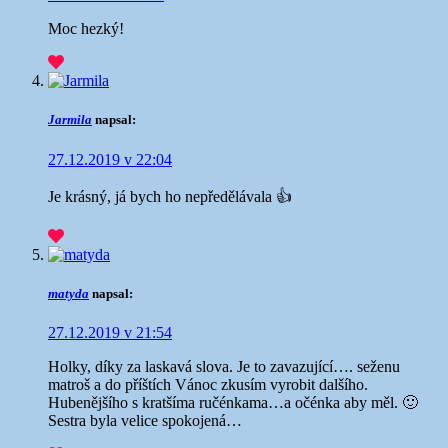
Moc hezký!
Jarmila
napsal:
27.12.2019 v 22:04
Je krásný, já bych ho nepředělávala 👍
matyda
napsal:
27.12.2019 v 21:54
Holky, díky za laskavá slova. Je to zavazující…. seženu
matroš a do příštích Vánoc zkusím vyrobit dalšího.
Hubenějšího s kratšíma ručénkama…a očénka aby měl. 🙂
Sestra byla velice spokojená…