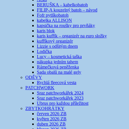
BERUŠKA – kabelkobatoh
FILIP-A kouzelný batoh – návod
Fofr pytlíkobatoh
kabelka ALLISON
kapsička na roušky pro prvňáky
karis blok
karis kufřík – organizér na euro složky
kufříkový organizér
Lizzie s odšitým dnem
Lodička
Lucy – kosmetická taška
nákupka jedním tahem
Rámečková peněženka
Sada obalů na malé gely
ODĚVY
Rychlá fleecová vesta
PATCHWORK
Sraz patchworkářek 2024
Sraz patchworkářek 2023
Ubrus pro každou příležitost
ZBYTKOHRÁTKY
červen 2026 ZB
květen 2026 ZB
duben 2026 ZB