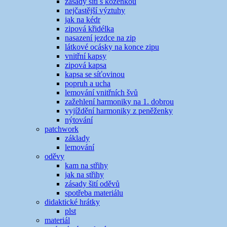
zásady šití s koženkou
nejčastější výztuhy
jak na kédr
zipová křidélka
nasazení jezdce na zip
látkové ocásky na konce zipu
vnitřní kapsy
zipová kapsa
kapsa se síťovinou
popruh a ucha
lemování vnitřních švů
zažehlení harmoniky na 1. dobrou
vyjíždění harmoniky z peněženky
nýtování
patchwork
základy
lemování
oděvy
kam na střihy
jak na střihy
zásady šití oděvů
spotřeba materiálu
didaktické hrátky
plst
materiál