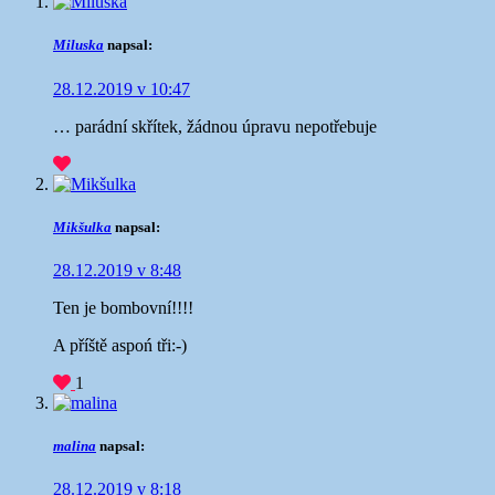
Miluska
napsal:
28.12.2019 v 10:47
… parádní skřítek, žádnou úpravu nepotřebuje
Mikšulka
napsal:
28.12.2019 v 8:48
Ten je bombovní!!!!
A příště aspoń tři:-)
1
malina
napsal:
28.12.2019 v 8:18