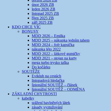
březen 2026 ZB
únor 2026 ZB
leden 2026 ZB
listopad 2025 ZB
říjen 2025 ZB
září 2025 ZB
KDO CHCE VÍC
BONUSY
MDD 2026 – Emilka
MDD 2025 – nákupka jedním tahem
MDD 2024 – fofr kapsička
nákupka léto 2022
MDD 2022 – látkové gumičky
MDD 2021 – stojan na karty
mega turbo trysko taška
Do kočárku
SOUTĚŽE
Eviklub na cestách
listopadová hledačka
špionážní SOUTĚŽ – článek
špionážní SOUTĚŽ – ODMĚNA
ZÁKLADNÍ CHYTROSTI
kabelky
srážení bavlněných látek
zásady vyztužování