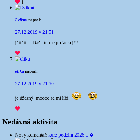
1
Evikmt
napsal:
27.12.2019 v 21:51
jůůůů… Dáši, ten je prďáckej!!!
oliku
napsal:
27.12.2019 v 21:50
je úžasný, moooc se mi líbí
Nedávná aktivita
Nový komentář:
kurz podzim 2026... 🍀