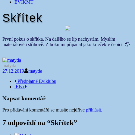
EVIKMT
Skřítek
První pokus o skřítka. Na dalšího se líp nachystám. Myslím
materiálově i střihově. Z boku mi připadal jako krteček v čepici. 🙂
matyda
27.12.2019
matyda
Navigace
Předplatné Eviklubu
Elsa
příspěvku
Napsat komentář
Pro přidávání komentářů se musíte nejdříve
přihlásit
.
7 odpovědí na “
Skřítek
”