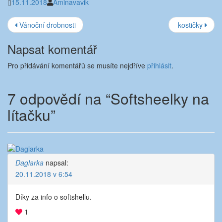
15.11.2018
Aminavavik
Navigace
Vánoční drobnosti
kostičky
příspěvku
Napsat komentář
Pro přidávání komentářů se musíte nejdříve
přihlásit
.
7 odpovědí na “
Softsheelky na
lítačku
”
Daglarka
napsal:
20.11.2018 v 6:54
Díky za info o softshellu.
1