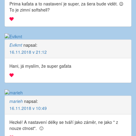
Prima kaťata a to nastavení je super, za šera bude vidět. 😉
To je zimní softshell?
Evikmt
napsal:
16.11.2018 v 21:12
Hani, já myslím, že super gaťata
marieh
napsal:
16.11.2018 v 10:49
Hezké! A nastavení délky se tváří jako záměr, ne jako " z
nouze ctnost". 🙂