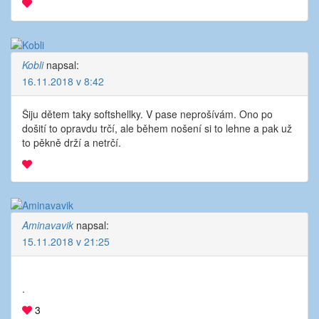
Kobli
napsal:
16.11.2018 v 8:42
Šiju dětem taky softshellky. V pase neprošívám. Ono po
došití to opravdu trčí, ale během nošení si to lehne a pak už
to pěkně drží a netrčí.
Aminavavik
napsal:
15.11.2018 v 21:25
.
3