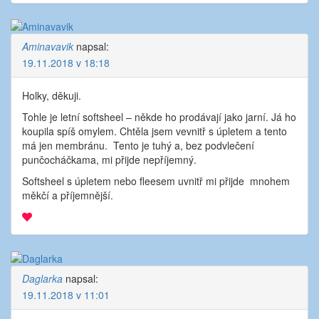
Aminavavik
napsal:
19.11.2018 v 18:18
Holky, děkuji.
Tohle je letní softsheel – někde ho prodávají jako jarní. Já ho
koupila spíš omylem. Chtěla jsem vevnitř s úpletem a tento
má jen membránu. Tento je tuhý a, bez podvlečení
punčocháčkama, mi přijde nepříjemný.
Softsheel s úpletem nebo fleesem uvnitř mi přijde mnohem
měkčí a příjemnější.
Daglarka
napsal:
19.11.2018 v 11:01