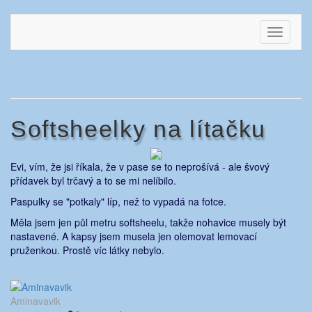
Přejít
k
EVIKLUB
šicí klub
Toggle
obsahu
navigati
webu
Softsheelky na lítačku
Evi, vím, že jsi říkala, že v pase se to neprošívá - ale švový
přídavek byl trčavý a to se mi nelíbilo.
Paspulky se "potkaly" líp, než to vypadá na fotce.
Měla jsem jen půl metru softsheelu, takže nohavice musely být
nastavené. A kapsy jsem musela jen olemovat lemovací
pruženkou. Prostě víc látky nebylo.
Aminavavik