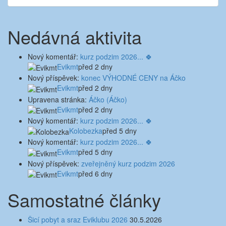
Nedávná aktivita
Nový komentář:
kurz podzim 2026... 🍀
Evikmt
před 2 dny
Nový příspěvek:
konec VÝHODNÉ CENY na Áčko
Evikmt
před 2 dny
Upravena stránka:
Áčko (Áčko)
Evikmt
před 2 dny
Nový komentář:
kurz podzim 2026... 🍀
Kolobezka
před 5 dny
Nový komentář:
kurz podzim 2026... 🍀
Evikmt
před 5 dny
Nový příspěvek:
zveřejněný kurz podzim 2026
Evikmt
před 6 dny
Samostatné články
Šicí pobyt a sraz Eviklubu 2026
30.5.2026