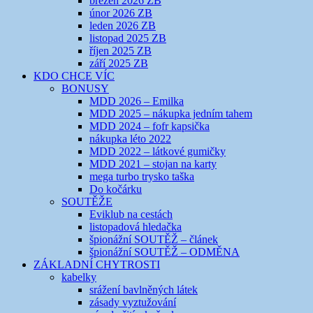
březen 2026 ZB
únor 2026 ZB
leden 2026 ZB
listopad 2025 ZB
říjen 2025 ZB
září 2025 ZB
KDO CHCE VÍC
BONUSY
MDD 2026 – Emilka
MDD 2025 – nákupka jedním tahem
MDD 2024 – fofr kapsička
nákupka léto 2022
MDD 2022 – látkové gumičky
MDD 2021 – stojan na karty
mega turbo trysko taška
Do kočárku
SOUTĚŽE
Eviklub na cestách
listopadová hledačka
špionážní SOUTĚŽ – článek
špionážní SOUTĚŽ – ODMĚNA
ZÁKLADNÍ CHYTROSTI
kabelky
srážení bavlněných látek
zásady vyztužování