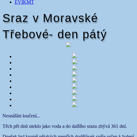
EVIKMT
Sraz v Moravské
Třebové- den pátý
Nesnáším loučení...
Těch pět dnů uteklo jako voda a do dalšího srazu zbývá 361 dní.
Dnešek byl kromě nějakých menších dodělávek spíše určen k balení