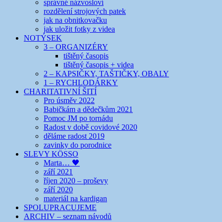
správné názvosloví
rozdělení strojových patek
jak na obnitkovačku
jak uložit fotky z videa
NOTÝSEK
3 – ORGANIZÉRY
tištěný časopis
tištěný časopis + videa
2 – KAPSIČKY, TAŠTIČKY, OBALY
1 – RYCHLODÁRKY
CHARITATIVNÍ ŠITÍ
Pro úsměv 2022
Babičkám a dědečkům 2021
Pomoc JM po tornádu
Radost v době covidové 2020
děláme radost 2019
zavinky do porodnice
SLEVY KÖSSO
Marta… 🖤
září 2021
říjen 2020 – proševy
září 2020
materiál na kardigan
SPOLUPRACUJEME
ARCHIV – seznam návodů