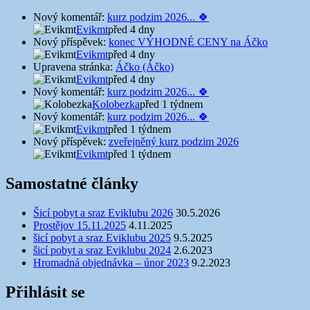
Nový komentář:
kurz podzim 2026... 🍀
Evikmt
před 4 dny
Nový příspěvek:
konec VÝHODNÉ CENY na Áčko
Evikmt
před 4 dny
Upravena stránka:
Áčko (Áčko)
Evikmt
před 4 dny
Nový komentář:
kurz podzim 2026... 🍀
Kolobezka
před 1 týdnem
Nový komentář:
kurz podzim 2026... 🍀
Evikmt
před 1 týdnem
Nový příspěvek:
zveřejněný kurz podzim 2026
Evikmt
před 1 týdnem
Samostatné články
Šicí pobyt a sraz Eviklubu 2026
30.5.2026
Prostějov 15.11.2025
4.11.2025
šicí pobyt a sraz Eviklubu 2025
9.5.2025
šicí pobyt a sraz Eviklubu 2024
2.6.2023
Hromadná objednávka – únor 2023
9.2.2023
Přihlásit se