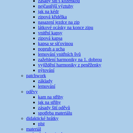
zásady šití s koženkou
nejčastější výztuhy
jak na kédr
zipová křidélka
nasazení jezdce na zip
látkové ocásky na konce zipu
vnitřní kapsy
zipová kapsa
kapsa se síťovinou
popruh a ucha
lemování vnitřních švů
zažehlení harmoniky na 1. dobrou
vyjíždění harmoniky z peněženky
nýtování
patchwork
základy
lemování
oděvy
kam na střihy
jak na střihy
zásady šití oděvů
spotřeba materiálu
didaktické hrátky
plst
materiál