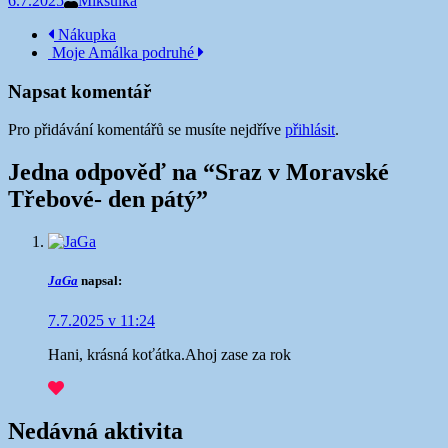
6.7.2025
Mikšulka
Navigace
Nákupka
Moje Amálka podruhé
příspěvku
Napsat komentář
Pro přidávání komentářů se musíte nejdříve
přihlásit
.
Jedna odpověď na “
Sraz v Moravské
Třebové- den pátý
”
JaGa
napsal:
7.7.2025 v 11:24
Hani, krásná koťátka.Ahoj zase za rok
Nedávná aktivita