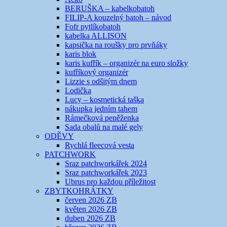
BERUŠKA – kabelkobatoh
FILIP-A kouzelný batoh – návod
Fofr pytlíkobatoh
kabelka ALLISON
kapsička na roušky pro prvňáky
karis blok
karis kufřík – organizér na euro složky
kufříkový organizér
Lizzie s odšitým dnem
Lodička
Lucy – kosmetická taška
nákupka jedním tahem
Rámečková peněženka
Sada obalů na malé gely
ODĚVY
Rychlá fleecová vesta
PATCHWORK
Sraz patchworkářek 2024
Sraz patchworkářek 2023
Ubrus pro každou příležitost
ZBYTKOHRÁTKY
červen 2026 ZB
květen 2026 ZB
duben 2026 ZB