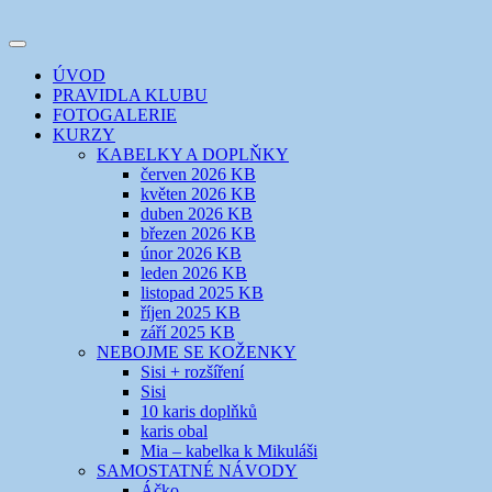
Přejít
k
Toggle
obsahu
šicí klub
EVIKLUB
navigation
ÚVOD
webu
PRAVIDLA KLUBU
FOTOGALERIE
KURZY
KABELKY A DOPLŇKY
červen 2026 KB
květen 2026 KB
duben 2026 KB
březen 2026 KB
únor 2026 KB
leden 2026 KB
listopad 2025 KB
říjen 2025 KB
září 2025 KB
NEBOJME SE KOŽENKY
Sisi + rozšíření
Sisi
10 karis doplňků
karis obal
Mia – kabelka k Mikuláši
SAMOSTATNÉ NÁVODY
Áčko