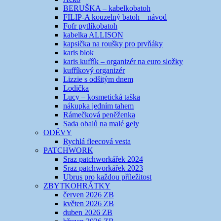
BERUŠKA – kabelkobatoh
FILIP-A kouzelný batoh – návod
Fofr pytlíkobatoh
kabelka ALLISON
kapsička na roušky pro prvňáky
karis blok
karis kufřík – organizér na euro složky
kufříkový organizér
Lizzie s odšitým dnem
Lodička
Lucy – kosmetická taška
nákupka jedním tahem
Rámečková peněženka
Sada obalů na malé gely
ODĚVY
Rychlá fleecová vesta
PATCHWORK
Sraz patchworkářek 2024
Sraz patchworkářek 2023
Ubrus pro každou příležitost
ZBYTKOHRÁTKY
červen 2026 ZB
květen 2026 ZB
duben 2026 ZB