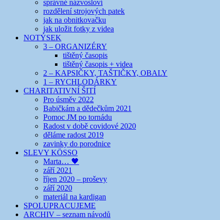
správné názvosloví
rozdělení strojových patek
jak na obnitkovačku
jak uložit fotky z videa
NOTÝSEK
3 – ORGANIZÉRY
tištěný časopis
tištěný časopis + videa
2 – KAPSIČKY, TAŠTIČKY, OBALY
1 – RYCHLODÁRKY
CHARITATIVNÍ ŠITÍ
Pro úsměv 2022
Babičkám a dědečkům 2021
Pomoc JM po tornádu
Radost v době covidové 2020
děláme radost 2019
zavinky do porodnice
SLEVY KÖSSO
Marta… 🖤
září 2021
říjen 2020 – proševy
září 2020
materiál na kardigan
SPOLUPRACUJEME
ARCHIV – seznam návodů