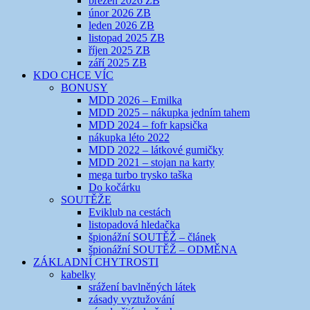
březen 2026 ZB
únor 2026 ZB
leden 2026 ZB
listopad 2025 ZB
říjen 2025 ZB
září 2025 ZB
KDO CHCE VÍC
BONUSY
MDD 2026 – Emilka
MDD 2025 – nákupka jedním tahem
MDD 2024 – fofr kapsička
nákupka léto 2022
MDD 2022 – látkové gumičky
MDD 2021 – stojan na karty
mega turbo trysko taška
Do kočárku
SOUTĚŽE
Eviklub na cestách
listopadová hledačka
špionážní SOUTĚŽ – článek
špionážní SOUTĚŽ – ODMĚNA
ZÁKLADNÍ CHYTROSTI
kabelky
srážení bavlněných látek
zásady vyztužování