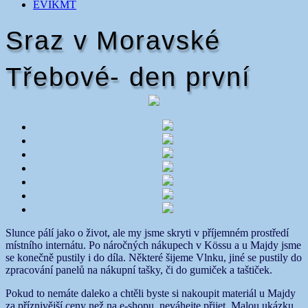
EVIKMT
Sraz v Moravské
Třebové- den první
Slunce pálí jako o život, ale my jsme skryti v příjemném prostředí
místního internátu. Po náročných nákupech v Kössu a u Majdy jsme
se konečně pustily i do díla. Některé šijeme Vlnku, jiné se pustily do
zpracování panelů na nákupní tašky, či do gumiček a taštiček.
Pokud to nemáte daleko a chtěli byste si nakoupit materiál u Majdy
za příznivější ceny než na e-shopu, neváhejte přijet. Malou ukázku