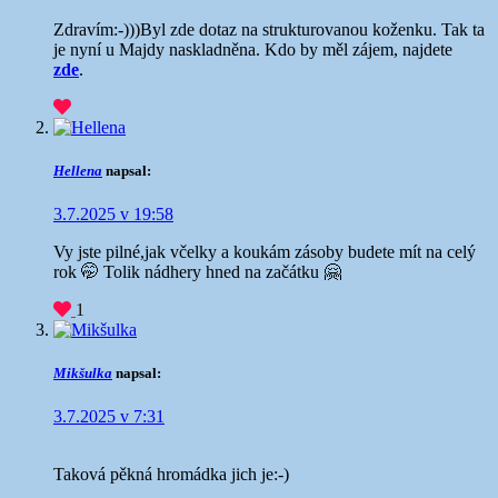
Zdravím:-)))Byl zde dotaz na strukturovanou koženku. Tak ta
je nyní u Majdy naskladněna. Kdo by měl zájem, najdete
zde
.
Hellena
napsal:
3.7.2025 v 19:58
Vy jste pilné,jak včelky a koukám zásoby budete mít na celý
rok 🤭 Tolik nádhery hned na začátku 🤗
1
Mikšulka
napsal:
3.7.2025 v 7:31
Taková pěkná hromádka jich je:-)