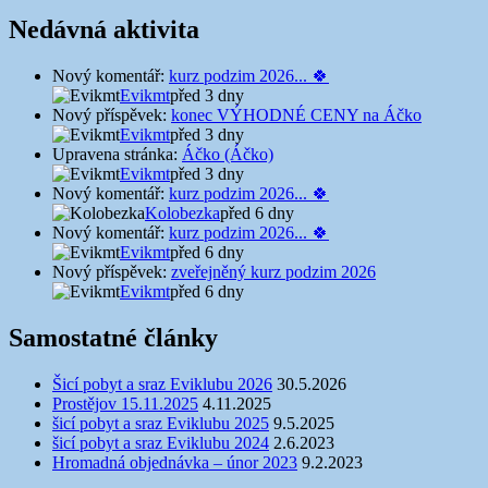
Nedávná aktivita
Nový komentář:
kurz podzim 2026... 🍀
Evikmt
před 3 dny
Nový příspěvek:
konec VÝHODNÉ CENY na Áčko
Evikmt
před 3 dny
Upravena stránka:
Áčko (Áčko)
Evikmt
před 3 dny
Nový komentář:
kurz podzim 2026... 🍀
Kolobezka
před 6 dny
Nový komentář:
kurz podzim 2026... 🍀
Evikmt
před 6 dny
Nový příspěvek:
zveřejněný kurz podzim 2026
Evikmt
před 6 dny
Samostatné články
Šicí pobyt a sraz Eviklubu 2026
30.5.2026
Prostějov 15.11.2025
4.11.2025
šicí pobyt a sraz Eviklubu 2025
9.5.2025
šicí pobyt a sraz Eviklubu 2024
2.6.2023
Hromadná objednávka – únor 2023
9.2.2023