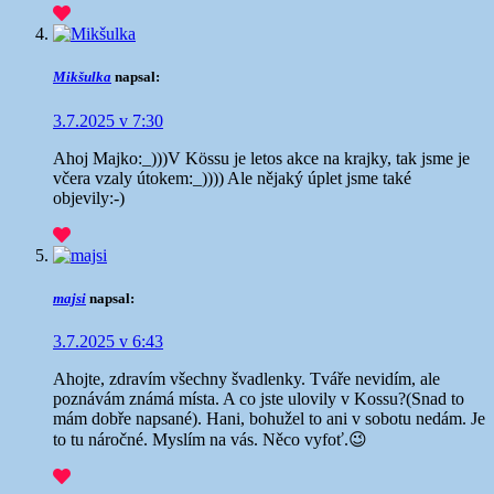
Mikšulka
napsal:
3.7.2025 v 7:30
Ahoj Majko:_)))V Kössu je letos akce na krajky, tak jsme je
včera vzaly útokem:_)))) Ale nějaký úplet jsme také
objevily:-)
majsi
napsal:
3.7.2025 v 6:43
Ahojte, zdravím všechny švadlenky. Tváře nevidím, ale
poznávám známá místa. A co jste ulovily v Kossu?(Snad to
mám dobře napsané). Hani, bohužel to ani v sobotu nedám. Je
to tu náročné. Myslím na vás. Něco vyfoť.😉