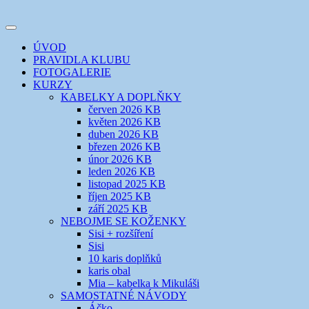
Přejít
k
Toggle
obsahu
šicí klub
EVIKLUB
navigation
ÚVOD
webu
PRAVIDLA KLUBU
FOTOGALERIE
KURZY
KABELKY A DOPLŇKY
červen 2026 KB
květen 2026 KB
duben 2026 KB
březen 2026 KB
únor 2026 KB
leden 2026 KB
listopad 2025 KB
říjen 2025 KB
září 2025 KB
NEBOJME SE KOŽENKY
Sisi + rozšíření
Sisi
10 karis doplňků
karis obal
Mia – kabelka k Mikuláši
SAMOSTATNÉ NÁVODY
Áčko