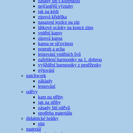
zásady šití s koženkou
nejčastější výztuhy
jak na kédr
zipová křidélka
nasazení jezdce na zip
látkové ocásky na konce zipu
vnitřní kapsy
zipová kapsa
kapsa se síťovinou
popruh a ucha
lemování vnitřních švů
zažehlení harmoniky na 1. dobrou
vyjíždění harmoniky z peněženky
nýtování
patchwork
základy
lemování
oděvy
kam na střihy
jak na střihy
zásady šití oděvů
spotřeba materiálu
didaktické hrátky
plst
materiál