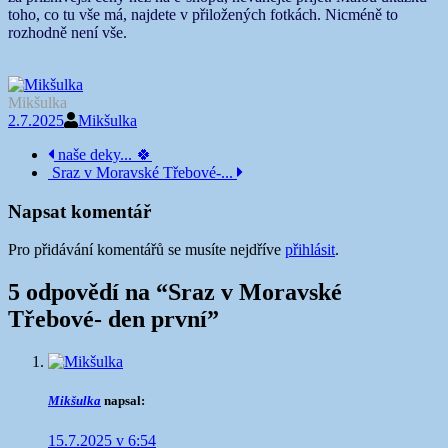
toho, co tu vše má, najdete v přiložených fotkách. Nicméně to
rozhodně není vše.
Mikšulka
2.7.2025
Mikšulka
Navigace
naše deky... 🍀
Sraz v Moravské Třebové-...
příspěvku
Napsat komentář
Pro přidávání komentářů se musíte nejdříve
přihlásit
.
5 odpovědí na “
Sraz v Moravské
Třebové- den první
”
Mikšulka
napsal:
15.7.2025 v 6:54