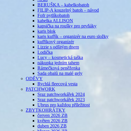
BERUŠKA – kabelkobatoh
FILIP-A kouzelný batoh – návod
Fofr pytlíkobatoh
kabelka ALLISON
kapsička na roušky pro prvňáky
karis blok
karis kufřík – organizér na euro složky
kufříkový organizér
Lizzie s odšitým dnem
Lodička
Lucy – kosmetická taška
nákupka jedním tahem
Rámečková peněženka
Sada obalů na malé gely
ODĚVY
Rychlá fleecová vesta
PATCHWORK
Sraz patchworkářek 2024
Sraz patchworkářek 2023
Ubrus pro každou příležitost
ZBYTKOHRÁTKY
červen 2026 ZB
květen 2026 ZB
duben 2026 ZB