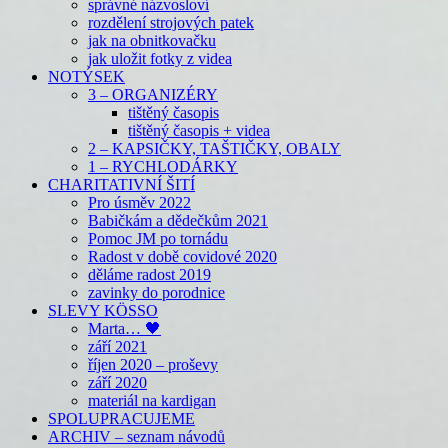
správné názvosloví
rozdělení strojových patek
jak na obnitkovačku
jak uložit fotky z videa
NOTÝSEK
3 – ORGANIZÉRY
tištěný časopis
tištěný časopis + videa
2 – KAPSIČKY, TAŠTIČKY, OBALY
1 – RYCHLODÁRKY
CHARITATIVNÍ ŠITÍ
Pro úsměv 2022
Babičkám a dědečkům 2021
Pomoc JM po tornádu
Radost v době covidové 2020
děláme radost 2019
zavinky do porodnice
SLEVY KÖSSO
Marta… 🖤
září 2021
říjen 2020 – proševy
září 2020
materiál na kardigan
SPOLUPRACUJEME
ARCHIV – seznam návodů