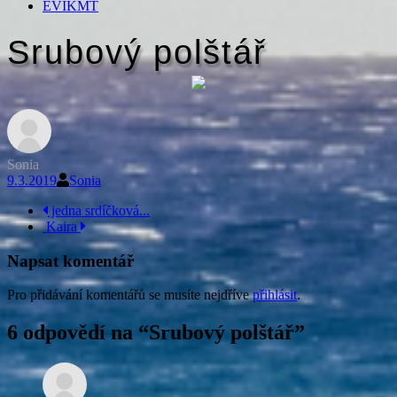
EVIKMT
Srubový polštář
Sonia
9.3.2019
Sonia
Navigace
jedna srdíčková...
Kaira
příspěvku
Napsat komentář
Pro přidávání komentářů se musíte nejdříve
přihlásit
.
6 odpovědí na “
Srubový polštář
”