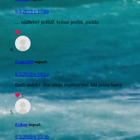
9.3.2019 v 17:09
… nádherný polštář, krásné prošití, paráda
Evule1306
napsal:
9.3.2019 v 16:14
Další srubík!
Ten nikdo nepřehlédne. Má prima barvy.
1
Evikmt
napsal:
9.3.2019 v 13:16