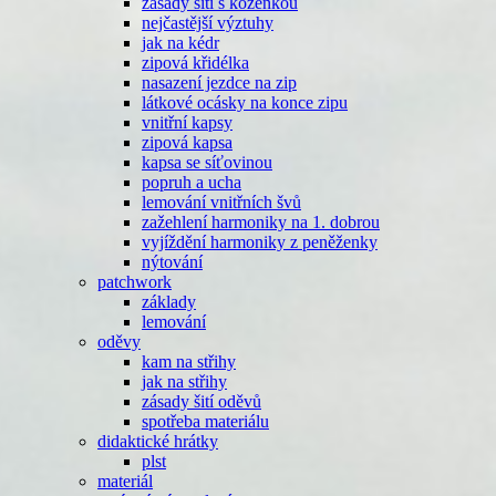
zásady šití s koženkou
nejčastější výztuhy
jak na kédr
zipová křidélka
nasazení jezdce na zip
látkové ocásky na konce zipu
vnitřní kapsy
zipová kapsa
kapsa se síťovinou
popruh a ucha
lemování vnitřních švů
zažehlení harmoniky na 1. dobrou
vyjíždění harmoniky z peněženky
nýtování
patchwork
základy
lemování
oděvy
kam na střihy
jak na střihy
zásady šití oděvů
spotřeba materiálu
didaktické hrátky
plst
materiál