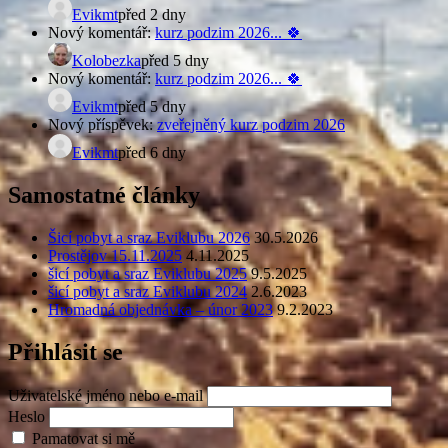
Evikmt
před 2 dny
Nový komentář:
kurz podzim 2026... 🍀
Kolobezka
před 5 dny
Nový komentář:
kurz podzim 2026... 🍀
Evikmt
před 5 dny
Nový příspěvek:
zveřejněný kurz podzim 2026
Evikmt
před 6 dny
Samostatné články
Šicí pobyt a sraz Eviklubu 2026
30.5.2026
Prostějov 15.11.2025
4.11.2025
šicí pobyt a sraz Eviklubu 2025
9.5.2025
šicí pobyt a sraz Eviklubu 2024
2.6.2023
Hromadná objednávka – únor 2023
9.2.2023
Přihlásit se
Uživatelské jméno nebo e-mail
Heslo
Pamatovat si mě