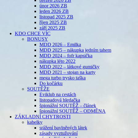
březen 2026 ZB
únor 2026 ZB
leden 2026 ZB
listopad 2025 ZB
říjen 2025 ZB
září 2025 ZB
KDO CHCE VÍC
BONUSY
MDD 2026 – Emilka
MDD 2025 – nákupka jedním tahem
MDD 2024 – fofr kapsička
nákupka léto 2022
MDD 2022 – látkové gumičky
MDD 2021 – stojan na karty
mega turbo trysko taška
Do kočárku
SOUTĚŽE
Eviklub na cestách
listopadová hledačka
špionážní SOUTĚŽ – článek
špionážní SOUTĚŽ – ODMĚNA
ZÁKLADNÍ CHYTROSTI
kabelky
srážení bavlněných látek
zásady vyztužování