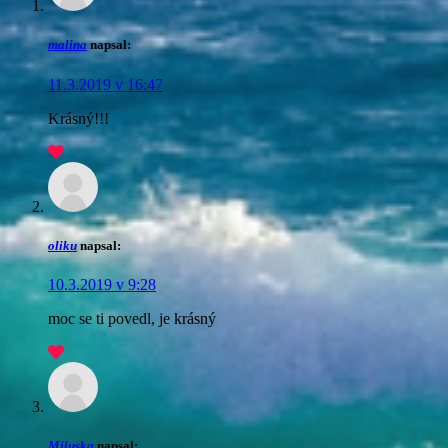
malina
napsal:
11.3.2019 v 16:47
Krásný!!!
oliku
napsal:
10.3.2019 v 9:28
moc se ti povedl, je krásný
Miluska
napsal: