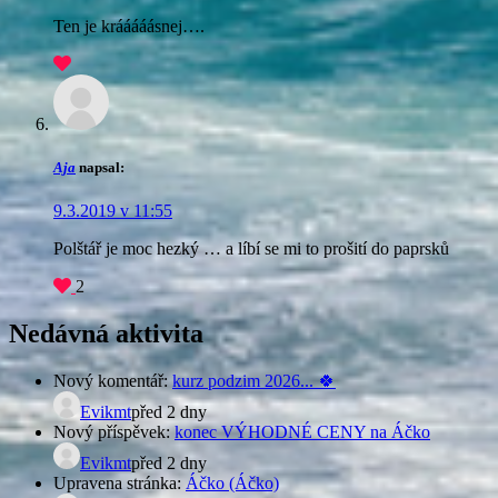
Ten je krááááásnej….
Aja
napsal:
9.3.2019 v 11:55
Polštář je moc hezký … a líbí se mi to prošití do paprsků
2
Nedávná aktivita
Nový komentář:
kurz podzim 2026... 🍀
Evikmt
před 2 dny
Nový příspěvek:
konec VÝHODNÉ CENY na Áčko
Evikmt
před 2 dny
Upravena stránka:
Áčko (Áčko)