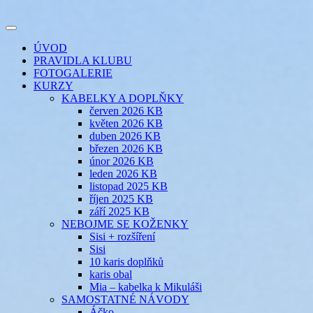
Přejít
k
Toggle
obsahu
šicí klub
EVIKLUB
navigation
ÚVOD
webu
PRAVIDLA KLUBU
FOTOGALERIE
KURZY
KABELKY A DOPLŇKY
červen 2026 KB
květen 2026 KB
duben 2026 KB
březen 2026 KB
únor 2026 KB
leden 2026 KB
listopad 2025 KB
říjen 2025 KB
září 2025 KB
NEBOJME SE KOŽENKY
Sisi + rozšíření
Sisi
10 karis doplňků
karis obal
Mia – kabelka k Mikuláši
SAMOSTATNÉ NÁVODY
Áčko