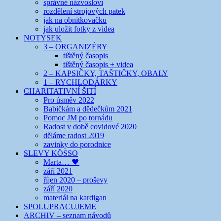
správné názvosloví
rozdělení strojových patek
jak na obnitkovačku
jak uložit fotky z videa
NOTÝSEK
3 – ORGANIZÉRY
tištěný časopis
tištěný časopis + videa
2 – KAPSIČKY, TAŠTIČKY, OBALY
1 – RYCHLODÁRKY
CHARITATIVNÍ ŠITÍ
Pro úsměv 2022
Babičkám a dědečkům 2021
Pomoc JM po tornádu
Radost v době covidové 2020
děláme radost 2019
zavinky do porodnice
SLEVY KÖSSO
Marta… 🖤
září 2021
říjen 2020 – proševy
září 2020
materiál na kardigan
SPOLUPRACUJEME
ARCHIV – seznam návodů