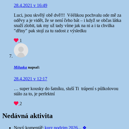
28.4.2021 v 16:49
Luci, jsou skvělý obě dvě!!!
Véélikou pochvalu ode mě za
oděvy a je vidět, že se není čeho bát – i když se občas látka
snaží zlobit, tak my už tady víme jak na ni a i ta chvilka
"dřiny" pak stojí za tu radost z výsledku
1
Miluska
napsal:
28.4.2021 v 12:17
… super kousky do šatníku, sluší Ti
trápení s půlkolovou
stálo za to, je perfektní
2
Nedávná aktivita
Nový komentář:
kurz podzim 2026... 🍀