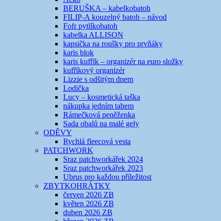
BERUŠKA – kabelkobatoh
FILIP-A kouzelný batoh – návod
Fofr pytlíkobatoh
kabelka ALLISON
kapsička na roušky pro prvňáky
karis blok
karis kufřík – organizér na euro složky
kufříkový organizér
Lizzie s odšitým dnem
Lodička
Lucy – kosmetická taška
nákupka jedním tahem
Rámečková peněženka
Sada obalů na malé gely
ODĚVY
Rychlá fleecová vesta
PATCHWORK
Sraz patchworkářek 2024
Sraz patchworkářek 2023
Ubrus pro každou příležitost
ZBYTKOHRÁTKY
červen 2026 ZB
květen 2026 ZB
duben 2026 ZB