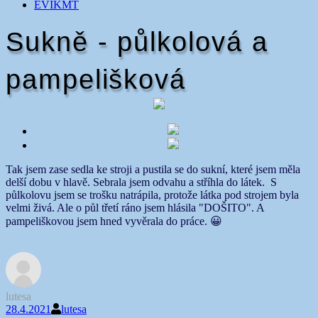
EVIKMT
Sukně - půlkolová a
pampelišková
Tak jsem zase sedla ke stroji a pustila se do sukní, které jsem měla
delší dobu v hlavě. Sebrala jsem odvahu a stříhla do látek. S
půlkolovu jsem se trošku natrápila, protože látka pod strojem byla
velmi živá. Ale o půl třetí ráno jsem hlásila "DOŠITO". A
pampeliškovou jsem hned vyvěrala do práce. 😀
lutesa
28.4.2021
lutesa