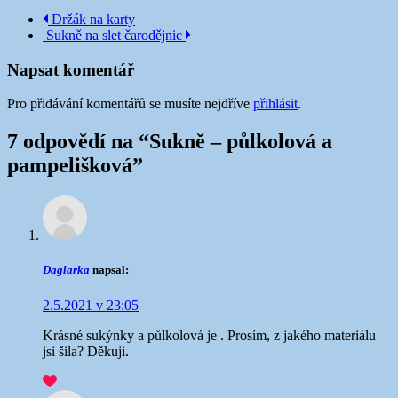
Navigace
Držák na karty
Sukně na slet čarodějnic
příspěvku
Napsat komentář
Pro přidávání komentářů se musíte nejdříve
přihlásit
.
7 odpovědí na “
Sukně – půlkolová a
pampelišková
”
Daglarka
napsal:
2.5.2021 v 23:05
Krásné sukýnky a půlkolová je
. Prosím, z jakého materiálu
jsi šila? Děkuji.