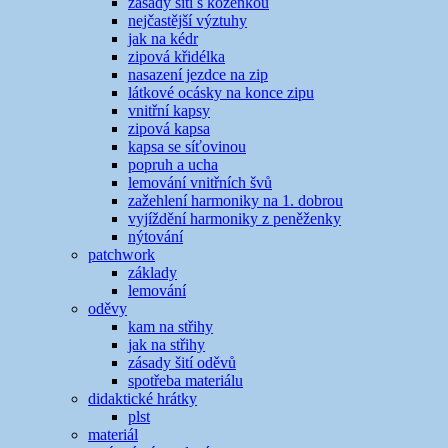
zásady šití s koženkou
nejčastější výztuhy
jak na kédr
zipová křidélka
nasazení jezdce na zip
látkové ocásky na konce zipu
vnitřní kapsy
zipová kapsa
kapsa se síťovinou
popruh a ucha
lemování vnitřních švů
zažehlení harmoniky na 1. dobrou
vyjíždění harmoniky z peněženky
nýtování
patchwork
základy
lemování
oděvy
kam na střihy
jak na střihy
zásady šití oděvů
spotřeba materiálu
didaktické hrátky
plst
materiál