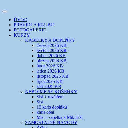
Přejít
k
Toggle
obsahu
šicí klub
EVIKLUB
navigation
ÚVOD
webu
PRAVIDLA KLUBU
FOTOGALERIE
KURZY
KABELKY A DOPLŇKY
červen 2026 KB
květen 2026 KB
duben 2026 KB
březen 2026 KB
únor 2026 KB
leden 2026 KB
listopad 2025 KB
říjen 2025 KB
září 2025 KB
NEBOJME SE KOŽENKY
Sisi + rozšíření
Sisi
10 karis doplňků
karis obal
Mia – kabelka k Mikuláši
SAMOSTATNÉ NÁVODY
Áčko