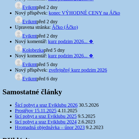
Evikmt
před 2 dny
Nový příspěvek:
konec VÝHODNÉ CENY na Áčko
Evikmt
před 2 dny
Upravena stránka:
Áčko (Áčko)
Evikmt
před 2 dny
Nový komentář:
kurz podzim 2026... 🍀
Kolobezka
před 5 dny
Nový komentář:
kurz podzim 2026... 🍀
Evikmt
před 5 dny
Nový příspěvek:
zveřejněný kurz podzim 2026
Evikmt
před 6 dny
Samostatné články
Šicí pobyt a sraz Eviklubu 2026
30.5.2026
Prostějov 15.11.2025
4.11.2025
šicí pobyt a sraz Eviklubu 2025
9.5.2025
šicí pobyt a sraz Eviklubu 2024
2.6.2023
Hromadná objednávka – únor 2023
9.2.2023