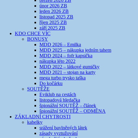
březen 2026 ZB
únor 2026 ZB
leden 2026 ZB
listopad 2025 ZB
říjen 2025 ZB
září 2025 ZB
KDO CHCE VÍC
BONUSY
MDD 2026 – Emilka
MDD 2025 – nákupka jedním tahem
MDD 2024 – fofr kapsička
nákupka léto 2022
MDD 2022 – látkové gumičky
MDD 2021 – stojan na karty
mega turbo trysko taška
Do kočárku
SOUTĚŽE
Eviklub na cestách
listopadová hledačka
špionážní SOUTĚŽ – článek
špionážní SOUTĚŽ – ODMĚNA
ZÁKLADNÍ CHYTROSTI
kabelky
srážení bavlněných látek
zásady vyztužování