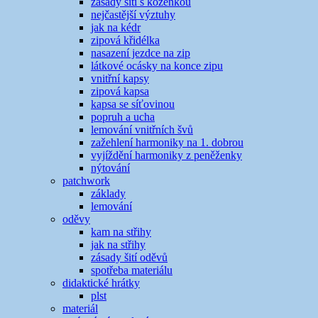
zásady šití s koženkou
nejčastější výztuhy
jak na kédr
zipová křidélka
nasazení jezdce na zip
látkové ocásky na konce zipu
vnitřní kapsy
zipová kapsa
kapsa se síťovinou
popruh a ucha
lemování vnitřních švů
zažehlení harmoniky na 1. dobrou
vyjíždění harmoniky z peněženky
nýtování
patchwork
základy
lemování
oděvy
kam na střihy
jak na střihy
zásady šití oděvů
spotřeba materiálu
didaktické hrátky
plst
materiál