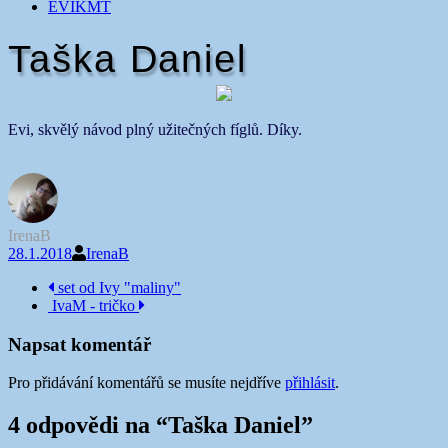
EVIKMT
Taška Daniel
Evi, skvělý návod plný užitečných fíglů. Díky.
IrenaB
28.1.2018
IrenaB
Navigace
set od Ivy "maliny"
IvaM - tričko
příspěvku
Napsat komentář
Pro přidávání komentářů se musíte nejdříve
přihlásit
.
4 odpovědi na “
Taška Daniel
”