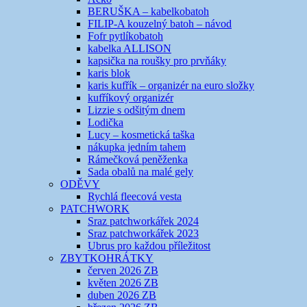
BERUŠKA – kabelkobatoh
FILIP-A kouzelný batoh – návod
Fofr pytlíkobatoh
kabelka ALLISON
kapsička na roušky pro prvňáky
karis blok
karis kufřík – organizér na euro složky
kufříkový organizér
Lizzie s odšitým dnem
Lodička
Lucy – kosmetická taška
nákupka jedním tahem
Rámečková peněženka
Sada obalů na malé gely
ODĚVY
Rychlá fleecová vesta
PATCHWORK
Sraz patchworkářek 2024
Sraz patchworkářek 2023
Ubrus pro každou příležitost
ZBYTKOHRÁTKY
červen 2026 ZB
květen 2026 ZB
duben 2026 ZB