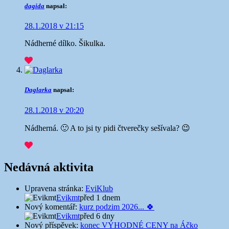
dagida
napsal:
28.1.2018 v 21:15
Nádherné dílko. Šikulka.
Daglarka
napsal:
28.1.2018 v 20:20
Nádherná. 🙂 A to jsi ty pidi čtverečky sešívala? 😉
Nedávná aktivita
Upravena stránka:
EviKlub
Evikmt
před 1 dnem
Nový komentář:
kurz podzim 2026... 🍀
Evikmt
před 6 dny
Nový příspěvek:
konec VÝHODNÉ CENY na Áčko