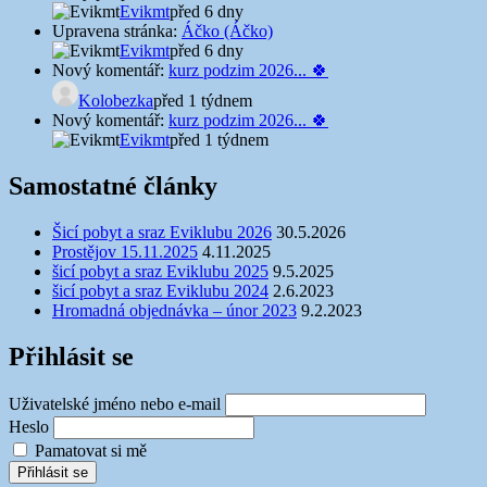
Evikmt
před 6 dny
Upravena stránka:
Áčko (Áčko)
Evikmt
před 6 dny
Nový komentář:
kurz podzim 2026... 🍀
Kolobezka
před 1 týdnem
Nový komentář:
kurz podzim 2026... 🍀
Evikmt
před 1 týdnem
Samostatné články
Šicí pobyt a sraz Eviklubu 2026
30.5.2026
Prostějov 15.11.2025
4.11.2025
šicí pobyt a sraz Eviklubu 2025
9.5.2025
šicí pobyt a sraz Eviklubu 2024
2.6.2023
Hromadná objednávka – únor 2023
9.2.2023
Přihlásit se
Uživatelské jméno nebo e-mail
Heslo
Pamatovat si mě
Přihlásit se