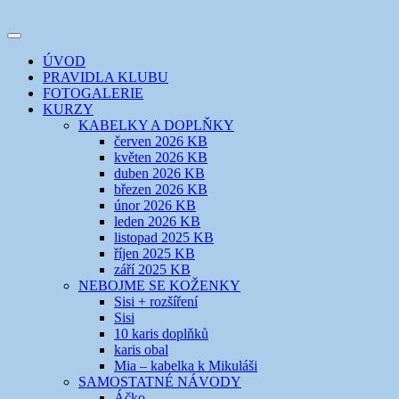
Přejít
k
Toggle
obsahu
šicí klub
EVIKLUB
navigation
ÚVOD
webu
PRAVIDLA KLUBU
FOTOGALERIE
KURZY
KABELKY A DOPLŇKY
červen 2026 KB
květen 2026 KB
duben 2026 KB
březen 2026 KB
únor 2026 KB
leden 2026 KB
listopad 2025 KB
říjen 2025 KB
září 2025 KB
NEBOJME SE KOŽENKY
Sisi + rozšíření
Sisi
10 karis doplňků
karis obal
Mia – kabelka k Mikuláši
SAMOSTATNÉ NÁVODY
Áčko