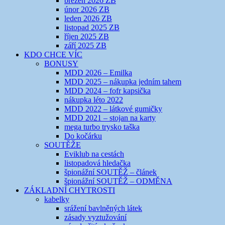
březen 2026 ZB
únor 2026 ZB
leden 2026 ZB
listopad 2025 ZB
říjen 2025 ZB
září 2025 ZB
KDO CHCE VÍC
BONUSY
MDD 2026 – Emilka
MDD 2025 – nákupka jedním tahem
MDD 2024 – fofr kapsička
nákupka léto 2022
MDD 2022 – látkové gumičky
MDD 2021 – stojan na karty
mega turbo trysko taška
Do kočárku
SOUTĚŽE
Eviklub na cestách
listopadová hledačka
špionážní SOUTĚŽ – článek
špionážní SOUTĚŽ – ODMĚNA
ZÁKLADNÍ CHYTROSTI
kabelky
srážení bavlněných látek
zásady vyztužování