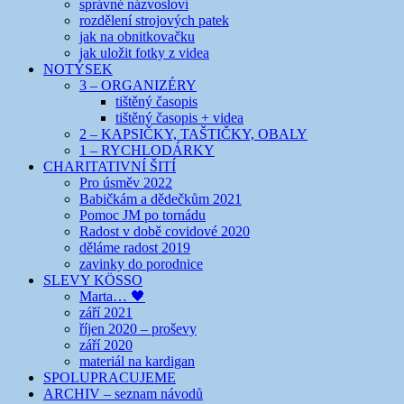
správné názvosloví
rozdělení strojových patek
jak na obnitkovačku
jak uložit fotky z videa
NOTÝSEK
3 – ORGANIZÉRY
tištěný časopis
tištěný časopis + videa
2 – KAPSIČKY, TAŠTIČKY, OBALY
1 – RYCHLODÁRKY
CHARITATIVNÍ ŠITÍ
Pro úsměv 2022
Babičkám a dědečkům 2021
Pomoc JM po tornádu
Radost v době covidové 2020
děláme radost 2019
zavinky do porodnice
SLEVY KÖSSO
Marta… 🖤
září 2021
říjen 2020 – proševy
září 2020
materiál na kardigan
SPOLUPRACUJEME
ARCHIV – seznam návodů