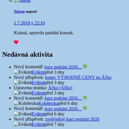
Talena
napsal:
1.7.2018 v 22:10
Krásná, opravdu parádní kousek.
Nedávná aktivita
Nový komentář:
kurz podzim 2026...
Evikmt
před 3 dny
Nový příspěvek:
konec VÝHODNÉ CENY na Áčko
Evikmt
před 3 dny
Upravena stránka:
Áčko (Áčko)
Evikmt
před 3 dny
Nový komentář:
kurz podzim 2026...
Kolobezka
před 6 dny
Nový komentář:
kurz podzim 2026...
Evikmt
před 6 dny
Nový příspěvek:
zveřejněný kurz podzim 2026
Evikmt
před 7 dny