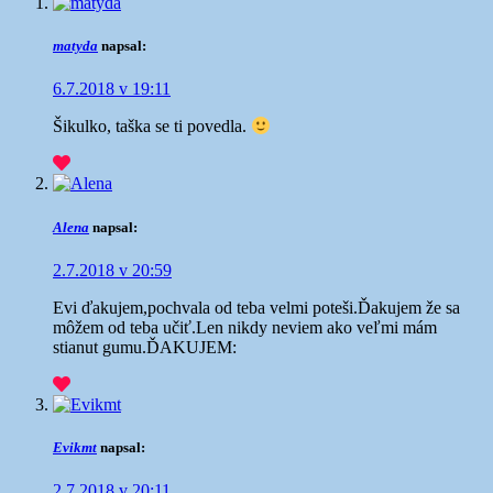
matyda
napsal:
6.7.2018 v 19:11
Šikulko, taška se ti povedla.
Alena
napsal:
2.7.2018 v 20:59
Evi ďakujem,pochvala od teba velmi poteši.Ďakujem že sa
môžem od teba učiť.Len nikdy neviem ako veľmi mám
stianut gumu.ĎAKUJEM:
Evikmt
napsal:
2.7.2018 v 20:11