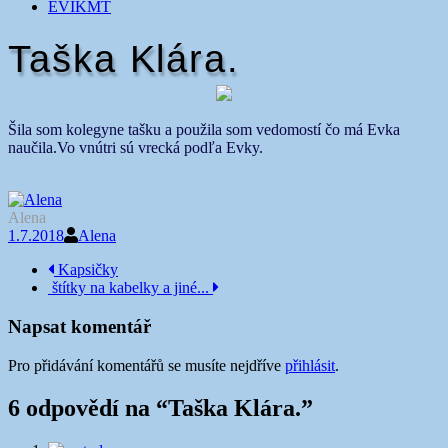
EVIKMT
Taška Klára.
Šila som kolegyne tašku a použila som vedomostí čo má Evka
naučila.Vo vnútri sú vrecká podľa Evky.
Alena
1.7.2018
Alena
Navigace
Kapsičky
štítky na kabelky a jiné...
příspěvku
Napsat komentář
Pro přidávání komentářů se musíte nejdříve
přihlásit
.
6 odpovědí na “
Taška Klára.
”