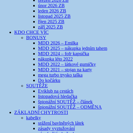
březen 2026 ZB
únor 2026 ZB
leden 2026 ZB
listopad 2025 ZB
říjen 2025 ZB
září 2025 ZB
KDO CHCE VÍC
BONUSY
MDD 2026 – Emilka
MDD 2025 – nákupka jedním tahem
MDD 2024 – fofr kapsička
nákupka léto 2022
MDD 2022 – látkové gumičky
MDD 2021 – stojan na karty
mega turbo trysko taška
Do kočárku
SOUTĚŽE
Eviklub na cestách
listopadová hledačka
špionážní SOUTĚŽ – článek
špionážní SOUTĚŽ – ODMĚNA
ZÁKLADNÍ CHYTROSTI
kabelky
srážení bavlněných látek
zásady vyztužování