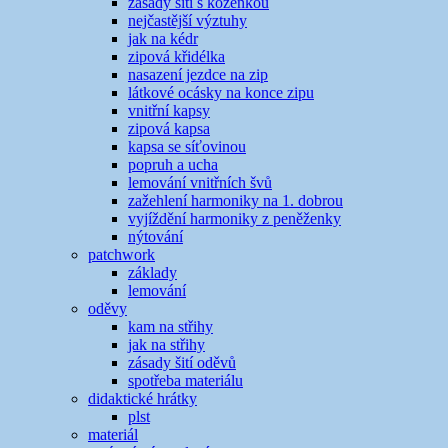
zásady šití s koženkou
nejčastější výztuhy
jak na kédr
zipová křidélka
nasazení jezdce na zip
látkové ocásky na konce zipu
vnitřní kapsy
zipová kapsa
kapsa se síťovinou
popruh a ucha
lemování vnitřních švů
zažehlení harmoniky na 1. dobrou
vyjíždění harmoniky z peněženky
nýtování
patchwork
základy
lemování
oděvy
kam na střihy
jak na střihy
zásady šití oděvů
spotřeba materiálu
didaktické hrátky
plst
materiál