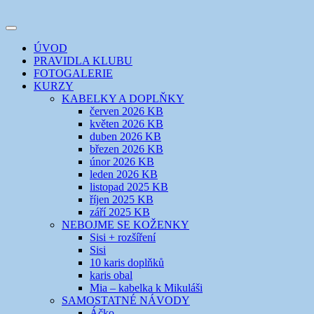
Přejít
k
Toggle
obsahu
šicí klub
EVIKLUB
navigation
ÚVOD
webu
PRAVIDLA KLUBU
FOTOGALERIE
KURZY
KABELKY A DOPLŇKY
červen 2026 KB
květen 2026 KB
duben 2026 KB
březen 2026 KB
únor 2026 KB
leden 2026 KB
listopad 2025 KB
říjen 2025 KB
září 2025 KB
NEBOJME SE KOŽENKY
Sisi + rozšíření
Sisi
10 karis doplňků
karis obal
Mia – kabelka k Mikuláši
SAMOSTATNÉ NÁVODY
Áčko