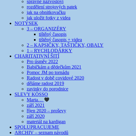
správné názvosloví
rozdělení strojových patek
jak na obnitkovačku
jak uložit fotky z videa
NOTÝSEK
3 – ORGANIZÉRY
tištěný časopis
tištěný časopis + videa
2 – KAPSIČKY, TAŠTIČKY, OBALY
1 – RYCHLODÁRKY
CHARITATIVNÍ ŠITÍ
Pro úsměv 2022
Babičkám a dědečkům 2021
Pomoc JM po tornádu
Radost v době covidové 2020
děláme radost 2019
zavinky do porodnice
SLEVY KÖSSO
Marta…
září 2021
říjen 2020 – proševy
září 2020
materiál na kardigan
SPOLUPRACUJEME
ARCHIV – seznam návodů