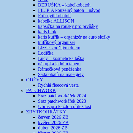
BERUŠKA – kabelkobatoh
FILIP-A kouzelný batoh – návod
Fofr pytlíkobatoh
kabelka ALLISON
kapsička na roušky pro prvňáky
karis blok
karis kufřík – organizér na euro složky
kufříkový organizér
Lizzie s odšitým dnem
Lodička
Lucy – kosmetická taška
nákupka jedním tahem
Rámečková peněženka
Sada obalů na malé gely
ODĚVY
Rychlá fleecová vesta
PATCHWORK
Sraz patchworkářek 2024
Sraz patchworkářek 2023
Ubrus pro každou příležitost
ZBYTKOHRÁTKY
červen 2026 ZB
květen 2026 ZB
duben 2026 ZB