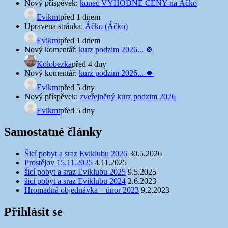
Nový příspěvek:
konec VÝHODNÉ CENY na Áčko
Evikmt
před 1 dnem
Upravena stránka:
Áčko (Áčko)
Evikmt
před 1 dnem
Nový komentář:
kurz podzim 2026... 🍀
Kolobezka
před 4 dny
Nový komentář:
kurz podzim 2026... 🍀
Evikmt
před 5 dny
Nový příspěvek:
zveřejněný kurz podzim 2026
Evikmt
před 5 dny
Samostatné články
Šicí pobyt a sraz Eviklubu 2026
30.5.2026
Prostějov 15.11.2025
4.11.2025
šicí pobyt a sraz Eviklubu 2025
9.5.2025
šicí pobyt a sraz Eviklubu 2024
2.6.2023
Hromadná objednávka – únor 2023
9.2.2023
Přihlásit se