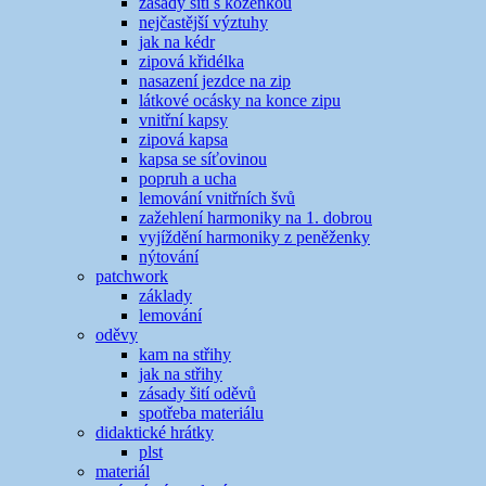
zásady šití s koženkou
nejčastější výztuhy
jak na kédr
zipová křidélka
nasazení jezdce na zip
látkové ocásky na konce zipu
vnitřní kapsy
zipová kapsa
kapsa se síťovinou
popruh a ucha
lemování vnitřních švů
zažehlení harmoniky na 1. dobrou
vyjíždění harmoniky z peněženky
nýtování
patchwork
základy
lemování
oděvy
kam na střihy
jak na střihy
zásady šití oděvů
spotřeba materiálu
didaktické hrátky
plst
materiál