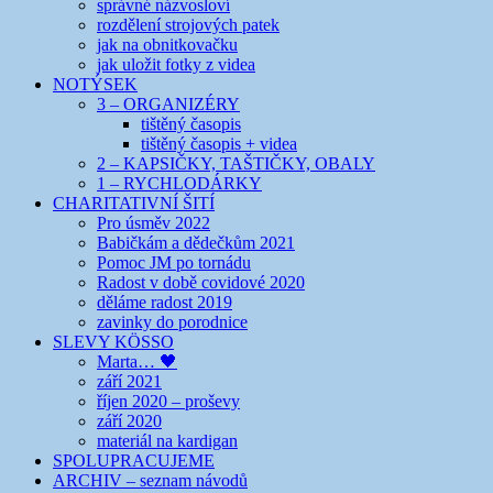
správné názvosloví
rozdělení strojových patek
jak na obnitkovačku
jak uložit fotky z videa
NOTÝSEK
3 – ORGANIZÉRY
tištěný časopis
tištěný časopis + videa
2 – KAPSIČKY, TAŠTIČKY, OBALY
1 – RYCHLODÁRKY
CHARITATIVNÍ ŠITÍ
Pro úsměv 2022
Babičkám a dědečkům 2021
Pomoc JM po tornádu
Radost v době covidové 2020
děláme radost 2019
zavinky do porodnice
SLEVY KÖSSO
Marta… 🖤
září 2021
říjen 2020 – proševy
září 2020
materiál na kardigan
SPOLUPRACUJEME
ARCHIV – seznam návodů