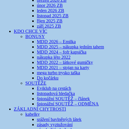
březen 2026 ZB
únor 2026 ZB
leden 2026 ZB
listopad 2025 ZB
říjen 2025 ZB
září 2025 ZB
KDO CHCE VÍC
BONUSY
MDD 2026 – Emilka
MDD 2025 – nákupka jedním tahem
MDD 2024 – fofr kapsička
nákupka léto 2022
MDD 2022 – látkové gumičky
MDD 2021 – stojan na karty
mega turbo trysko taška
Do kočárku
SOUTĚŽE
Eviklub na cestách
listopadová hledačka
špionážní SOUTĚŽ – článek
špionážní SOUTĚŽ – ODMĚNA
ZÁKLADNÍ CHYTROSTI
kabelky
srážení bavlněných látek
zásady vyztužování