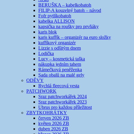
BERUŠKA – kabelkobatoh
FILIP-A kouzelný batoh – návod
Fofr pytlíkobatoh
kabelka ALLISON
kapsička na roušky pro prvňáky
karis blok
karis kufřík – organizér na euro složky
kufříkový organizér
Lizzie s odšitým dnem
Lodička
Lucy – kosmetická taška
nákupka jedním tahem
Rámečková peněženka
Sada obalů na malé gely
ODĚVY
Rychlá fleecová vesta
PATCHWORK
Sraz patchworkářek 2024
Sraz patchworkářek 2023
Ubrus pro každou příležitost
ZBYTKOHRÁTKY
červen 2026 ZB
květen 2026 ZB
duben 2026 ZB