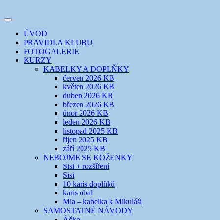
Přejít
k
Toggle
obsahu
šicí klub
EVIKLUB
navigation
ÚVOD
webu
PRAVIDLA KLUBU
FOTOGALERIE
KURZY
KABELKY A DOPLŇKY
červen 2026 KB
květen 2026 KB
duben 2026 KB
březen 2026 KB
únor 2026 KB
leden 2026 KB
listopad 2025 KB
říjen 2025 KB
září 2025 KB
NEBOJME SE KOŽENKY
Sisi + rozšíření
Sisi
10 karis doplňků
karis obal
Mia – kabelka k Mikuláši
SAMOSTATNÉ NÁVODY
Áčko