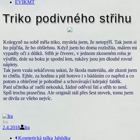
EVIKMT
Triko podivného střihu
Kolegyně na sobě měla triko, myslela jsem, že netopýří. Tak jsem si
ho půjčila, že ho obšlehnu. Když jsem ho doma rozložila, málem mi
vypadly oči z důlků. Střih je čtverec, v jednom zkoseném rohu je
výstřih, dole na boku je spodní lem, rukávy jsou jen dlouhé rovné
náplety.
Tak jsem vzala sekáčovou sukni, že škoda materiálu, ale zkusit jsem
to chtěla. Ejhle, za hodinu a půl hotovo i s bádáním co napřed a co
potom a oblečené je pohodlné a schovávající kdejaký faldík.
Paní učitelka ať radši nekouká, žádné oděvní šití a střih to není.
Spíš trochu prasečina. Ale originál stál přes šest stovek, tomu jsem
se divila ze všeho nejvíc.
Ira
2.4.2018
Ira
Navigace
Kosmetická taška Jahůdka