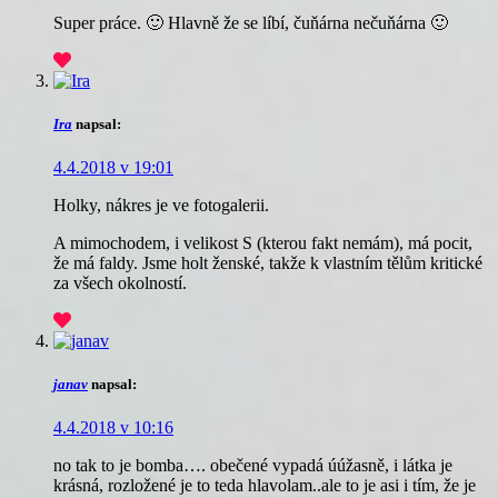
Super práce. 🙂 Hlavně že se líbí, čuňárna nečuňárna 🙂
Ira
napsal:
4.4.2018 v 19:01
Holky, nákres je ve fotogalerii.
A mimochodem, i velikost S (kterou fakt nemám), má pocit,
že má faldy. Jsme holt ženské, takže k vlastním tělům kritické
za všech okolností.
janav
napsal:
4.4.2018 v 10:16
no tak to je bomba…. obečené vypadá úúžasně, i látka je
krásná, rozložené je to teda hlavolam..ale to je asi i tím, že je