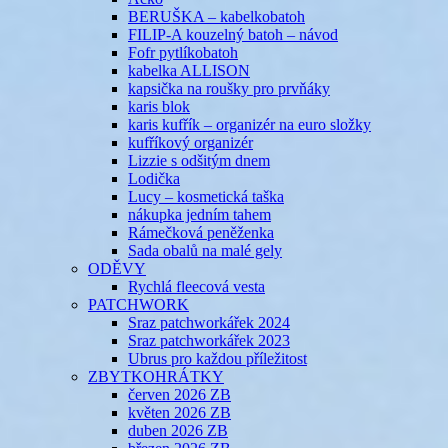
BERUŠKA – kabelkobatoh
FILIP-A kouzelný batoh – návod
Fofr pytlíkobatoh
kabelka ALLISON
kapsička na roušky pro prvňáky
karis blok
karis kufřík – organizér na euro složky
kufříkový organizér
Lizzie s odšitým dnem
Lodička
Lucy – kosmetická taška
nákupka jedním tahem
Rámečková peněženka
Sada obalů na malé gely
ODĚVY
Rychlá fleecová vesta
PATCHWORK
Sraz patchworkářek 2024
Sraz patchworkářek 2023
Ubrus pro každou příležitost
ZBYTKOHRÁTKY
červen 2026 ZB
květen 2026 ZB
duben 2026 ZB