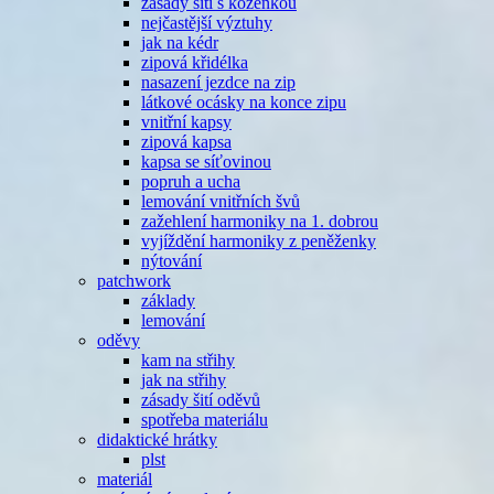
zásady šití s koženkou
nejčastější výztuhy
jak na kédr
zipová křidélka
nasazení jezdce na zip
látkové ocásky na konce zipu
vnitřní kapsy
zipová kapsa
kapsa se síťovinou
popruh a ucha
lemování vnitřních švů
zažehlení harmoniky na 1. dobrou
vyjíždění harmoniky z peněženky
nýtování
patchwork
základy
lemování
oděvy
kam na střihy
jak na střihy
zásady šití oděvů
spotřeba materiálu
didaktické hrátky
plst
materiál