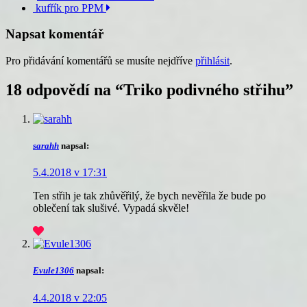
kufřík pro PPM
příspěvku
Napsat komentář
Pro přidávání komentářů se musíte nejdříve
přihlásit
.
18 odpovědí na “
Triko podivného střihu
”
sarahh
napsal:
5.4.2018 v 17:31
Ten střih je tak zhůvěřilý, že bych nevěřila že bude po
oblečení tak slušivé. Vypadá skvěle!
Evule1306
napsal:
4.4.2018 v 22:05