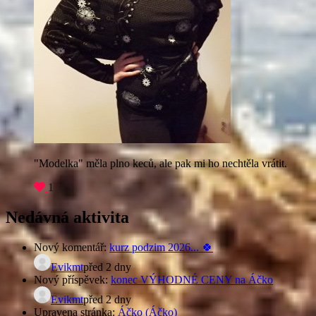
"Modelka" měla plno keců, ale pak mi ho nechtěla vrátit.
1
Nedávná aktivita
Nový komentář:
kurz podzim 2026... 🍀
Evikmt
před 2 dny
Nový příspěvek:
konec VÝHODNÉ CENY na Áčko
Evikmt
před 2 dny
Upravena stránka:
Áčko (Áčko)