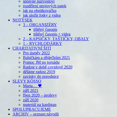
správné názvosloví
rozdělení strojových patek
jak na obnitkovačku
jak uložit fotky z videa
NOTÝSEK
3 – ORGANIZÉRY
tištěný časopis
tištěný časopis + videa
2 – KAPSIČKY, TAŠTIČKY, OBALY
1 – RYCHLODÁRKY
CHARITATIVNÍ ŠITÍ
Pro úsměv 2022
Babičkám a dědečkům 2021
Pomoc JM po tornádu
Radost v době covidové 2020
děláme radost 2019
zavinky do porodnice
SLEVY KÖSSO
Marta… 🖤
září 2021
říjen 2020 – proševy
září 2020
materiál na kardigan
SPOLUPRACUJEME
ARCHIV – seznam návodů