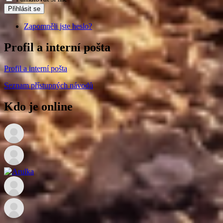
Přihlásit se
Zapomněli jste heslo?
Profil a interní pošta
Profil a interní pošta
Seznam přístupných návodů
Kdo je online