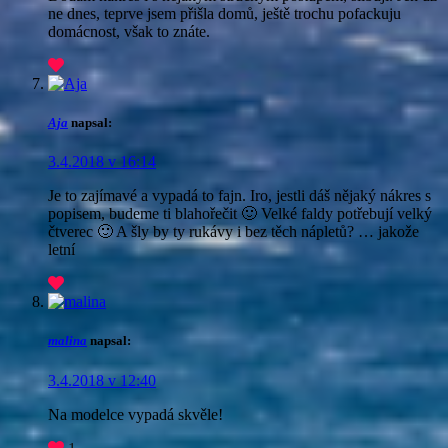
ne dnes, teprve jsem přišla domů, ještě trochu pofackuju
domácnost, však to znáte.
Aja
napsal:
3.4.2018 v 16:14
Je to zajímavé a vypadá to fajn. Iro, jestli dáš nějaký nákres s
popisem, budeme ti blahořečit 🙂 Velké faldy potřebují velký
čtverec 🙂 A šly by ty rukávy i bez těch nápletů? … jakože
letní
malina
napsal:
3.4.2018 v 12:40
Na modelce vypadá skvěle!