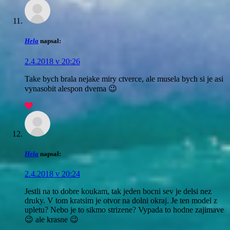
Hela
napsal:
2.4.2018 v 20:26
Take bych brala nejake miry ctverce, ale musela bych si je asi
vynasobit alespon dvema 😉
Hela
napsal:
2.4.2018 v 20:24
Jestli na to dobre koukam, tak jeden bocni sev je delsi nez
druky. V tom kratsim je otvor na dolni okraj. Je ten model z
upletu? Nebo je to sikmo strizene? Vypada to hodne zajimave
😉 ale krasne 😉