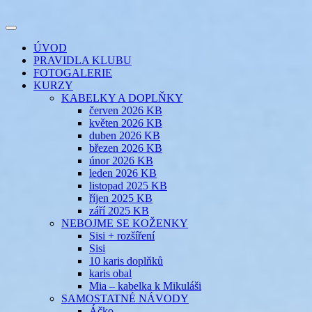
Přejít
k
Toggle
obsahu
šicí klub
EVIKLUB
navigation
ÚVOD
webu
PRAVIDLA KLUBU
FOTOGALERIE
KURZY
KABELKY A DOPLŇKY
červen 2026 KB
květen 2026 KB
duben 2026 KB
březen 2026 KB
únor 2026 KB
leden 2026 KB
listopad 2025 KB
říjen 2025 KB
září 2025 KB
NEBOJME SE KOŽENKY
Sisi + rozšíření
Sisi
10 karis doplňků
karis obal
Mia – kabelka k Mikuláši
SAMOSTATNÉ NÁVODY
Áčko