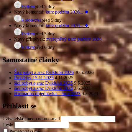
Evikmt
před 2 dny
Nový komentář:
kurz podzim 2026... 🍀
Kolobezka
před 5 dny
Nový komentář:
kurz podzim 2026... 🍀
Evikmt
před 5 dny
Nový příspěvek:
zveřejněný kurz podzim 2026
Evikmt
před 6 dny
Samostatné články
Šicí pobyt a sraz Eviklubu 2026
30.5.2026
Prostějov 15.11.2025
4.11.2025
šicí pobyt a sraz Eviklubu 2025
9.5.2025
šicí pobyt a sraz Eviklubu 2024
2.6.2023
Hromadná objednávka – únor 2023
9.2.2023
Přihlásit se
Uživatelské jméno nebo e-mail
Heslo
Pamatovat si mě