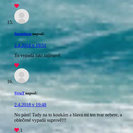
Stanislava
napsal:
2.4.2018 v 19:51
To vypadá fakt zajímavě.
VeraT
napsal:
2.4.2018 v 19:48
No páni! Tady na to koukám a hlava mi ten tvar nebere, a
oblečené vypadá suprově!!!
1