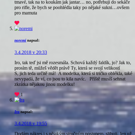
tmavé, tak na to koukám jak jantar… no, potřebuji do sekáče
pro rifle, že bych se poohlédla taky po nějaké sukni…ovšem
pro mamuta
noremi
napsal:
3.4.2018 v 20:33
Iro, tak teď jsi mě rozesmála. Schová každý faldík, jo? Jak to,
prosím tě, můžeš vědět právě Ty, která se svojí velikostí
S, jich teda určitě má!
A modelka, která si tričko oblékla, také
nevypadá, že ví, co jsou to kila navíc.
Příště musíš sehnat
zkrátka nějakou jinou modelku!
1
Ira
napsal:
3.4.2018 v 19:55
Dodám nákres i s nějakým stručným postupem, slibuji. Jen už