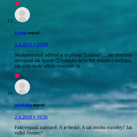
Evikmt
napsal:
2.4.2018 v 20:08
No konstrukně oděvně je to pěkná "čuňárna"… ale oblečený
nevypadá tak špatně 🙂 koukám na to furt dokola a nechápu,
jak tohle mohl někdo vymyslet :))
1
jitkakytka
napsal:
2.4.2018 v 19:56
Fakt vypadá zajímavě. A je hezké. A tak trochu rozměry? Jak
velký čtverec?