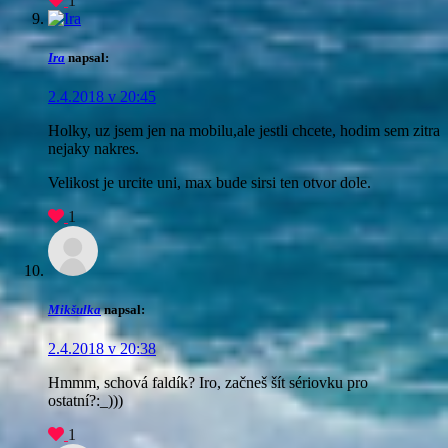
1
Ira
napsal:
2.4.2018 v 20:45
Holky, uz jsem jen na mobilu,ale jestli chcete, hodim sem zitra
nejaky nakres.
Velikost je urcite uni, max bude sirsi ten otvor dole.
1
Mikšulka
napsal:
2.4.2018 v 20:38
Hmmm, schová faldík? Iro, začneš šít sériovku pro
ostatní?:_)))
1