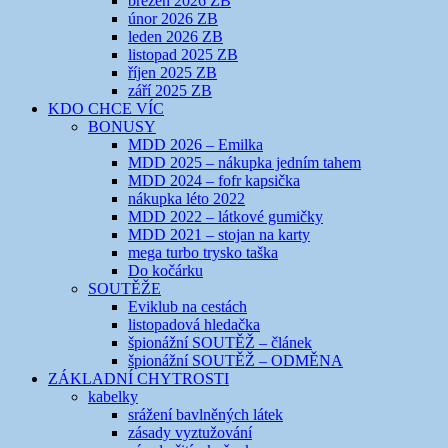
březen 2026 ZB
únor 2026 ZB
leden 2026 ZB
listopad 2025 ZB
říjen 2025 ZB
září 2025 ZB
KDO CHCE VÍC
BONUSY
MDD 2026 – Emilka
MDD 2025 – nákupka jedním tahem
MDD 2024 – fofr kapsička
nákupka léto 2022
MDD 2022 – látkové gumičky
MDD 2021 – stojan na karty
mega turbo trysko taška
Do kočárku
SOUTĚŽE
Eviklub na cestách
listopadová hledačka
špionážní SOUTĚŽ – článek
špionážní SOUTĚŽ – ODMĚNA
ZÁKLADNÍ CHYTROSTI
kabelky
srážení bavlněných látek
zásady vyztužování