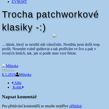
EVIKMT
Trocha patchworkové
klasiky -:)
... dárek, který se nestihl stát vánočním. Nestihla jsem došít resp.
prošít. Neumím volně quiltovat a tak prošívám ve švu a pak v
rovných liniích, tak, jak si podle mne vzor řekne.
Miluska
8.1.2019
Miluska
Navigace
Allis
Kobli
příspěvku
Napsat komentář
Pro přidávání komentářů se musíte nejdříve
přihlásit
.