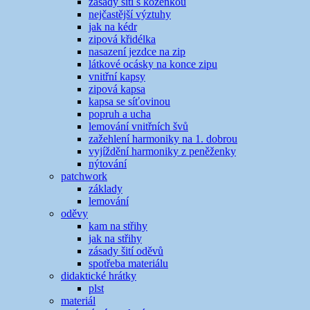
zásady šití s koženkou
nejčastější výztuhy
jak na kédr
zipová křidélka
nasazení jezdce na zip
látkové ocásky na konce zipu
vnitřní kapsy
zipová kapsa
kapsa se síťovinou
popruh a ucha
lemování vnitřních švů
zažehlení harmoniky na 1. dobrou
vyjíždění harmoniky z peněženky
nýtování
patchwork
základy
lemování
oděvy
kam na střihy
jak na střihy
zásady šití oděvů
spotřeba materiálu
didaktické hrátky
plst
materiál