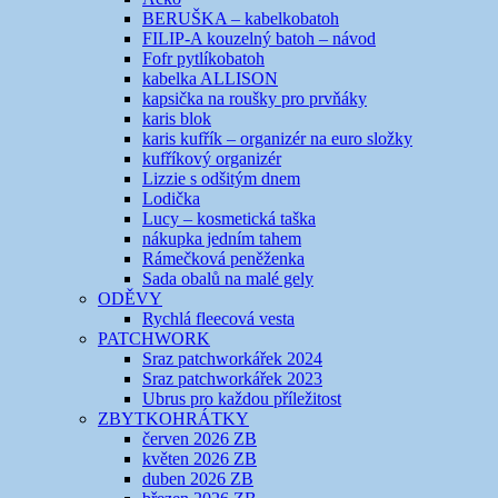
BERUŠKA – kabelkobatoh
FILIP-A kouzelný batoh – návod
Fofr pytlíkobatoh
kabelka ALLISON
kapsička na roušky pro prvňáky
karis blok
karis kufřík – organizér na euro složky
kufříkový organizér
Lizzie s odšitým dnem
Lodička
Lucy – kosmetická taška
nákupka jedním tahem
Rámečková peněženka
Sada obalů na malé gely
ODĚVY
Rychlá fleecová vesta
PATCHWORK
Sraz patchworkářek 2024
Sraz patchworkářek 2023
Ubrus pro každou příležitost
ZBYTKOHRÁTKY
červen 2026 ZB
květen 2026 ZB
duben 2026 ZB