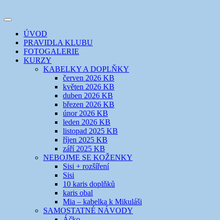
Přejít
k
Toggle
obsahu
šicí klub
EVIKLUB
navigation
ÚVOD
webu
PRAVIDLA KLUBU
FOTOGALERIE
KURZY
KABELKY A DOPLŇKY
červen 2026 KB
květen 2026 KB
duben 2026 KB
březen 2026 KB
únor 2026 KB
leden 2026 KB
listopad 2025 KB
říjen 2025 KB
září 2025 KB
NEBOJME SE KOŽENKY
Sisi + rozšíření
Sisi
10 karis doplňků
karis obal
Mia – kabelka k Mikuláši
SAMOSTATNÉ NÁVODY
Áčko