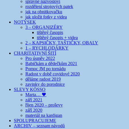
správné názvosloví
rozdělení strojových patek
jak na obnitkovačku
jak uložit fotky z videa
NOTÝSEK
3 – ORGANIZÉRY
tištěný časopis
tištěný časopis + videa
2 – KAPSIČKY, TAŠTIČKY, OBALY
1 – RYCHLODÁRKY
CHARITATIVNÍ ŠITÍ
Pro úsměv 2022
Babičkám a dědečkům 2021
Pomoc JM po tornádu
Radost v době covidové 2020
děláme radost 2019
zavinky do porodnice
SLEVY KÖSSO
Marta… 🖤
září 2021
říjen 2020 – proševy
září 2020
materiál na kardigan
SPOLUPRACUJEME
ARCHIV – seznam návodů