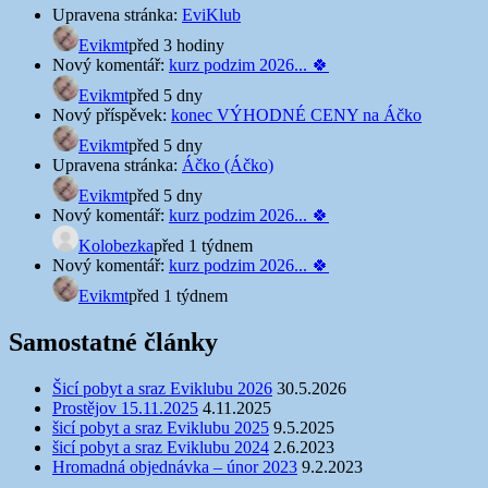
Upravena stránka:
EviKlub
Evikmt
před 3 hodiny
Nový komentář:
kurz podzim 2026... 🍀
Evikmt
před 5 dny
Nový příspěvek:
konec VÝHODNÉ CENY na Áčko
Evikmt
před 5 dny
Upravena stránka:
Áčko (Áčko)
Evikmt
před 5 dny
Nový komentář:
kurz podzim 2026... 🍀
Kolobezka
před 1 týdnem
Nový komentář:
kurz podzim 2026... 🍀
Evikmt
před 1 týdnem
Samostatné články
Šicí pobyt a sraz Eviklubu 2026
30.5.2026
Prostějov 15.11.2025
4.11.2025
šicí pobyt a sraz Eviklubu 2025
9.5.2025
šicí pobyt a sraz Eviklubu 2024
2.6.2023
Hromadná objednávka – únor 2023
9.2.2023