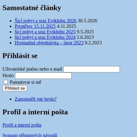
Samostatné články
Šicí pobyt a sraz Eviklubu 2026
30.5.2026
Prostějov 15.11.2025
4.11.2025
šicí pobyt a sraz Eviklubu 2025
9.5.2025
šicí pobyt a sraz Eviklubu 2024
2.6.2023
Hromadná objednávka – únor 2023
9.2.2023
Přihlásit se
Uživatelské jméno nebo e-mail
Heslo
Pamatovat si mě
Přihlásit se
Zapomněli jste heslo?
Profil a interní pošta
Profil a interní pošta
Seznam přístupných návodů