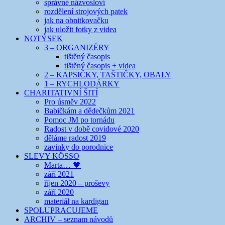
správné názvosloví
rozdělení strojových patek
jak na obnitkovačku
jak uložit fotky z videa
NOTÝSEK
3 – ORGANIZÉRY
tištěný časopis
tištěný časopis + videa
2 – KAPSIČKY, TAŠTIČKY, OBALY
1 – RYCHLODÁRKY
CHARITATIVNÍ ŠITÍ
Pro úsměv 2022
Babičkám a dědečkům 2021
Pomoc JM po tornádu
Radost v době covidové 2020
děláme radost 2019
zavinky do porodnice
SLEVY KÖSSO
Marta… 🖤
září 2021
říjen 2020 – proševy
září 2020
materiál na kardigan
SPOLUPRACUJEME
ARCHIV – seznam návodů