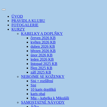
Přejít
k
Toggle
obsahu
šicí klub
EVIKLUB
navigation
ÚVOD
webu
PRAVIDLA KLUBU
FOTOGALERIE
KURZY
KABELKY A DOPLŇKY
červen 2026 KB
květen 2026 KB
duben 2026 KB
březen 2026 KB
únor 2026 KB
leden 2026 KB
listopad 2025 KB
říjen 2025 KB
září 2025 KB
NEBOJME SE KOŽENKY
Sisi + rozšíření
Sisi
10 karis doplňků
karis obal
Mia – kabelka k Mikuláši
SAMOSTATNÉ NÁVODY
Áčko