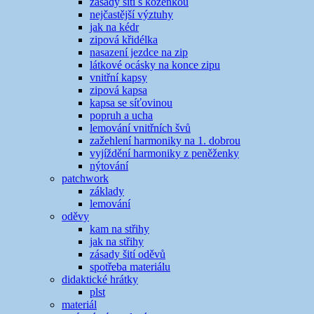
zásady šití s koženkou
nejčastější výztuhy
jak na kédr
zipová křidélka
nasazení jezdce na zip
látkové ocásky na konce zipu
vnitřní kapsy
zipová kapsa
kapsa se síťovinou
popruh a ucha
lemování vnitřních švů
zažehlení harmoniky na 1. dobrou
vyjíždění harmoniky z peněženky
nýtování
patchwork
základy
lemování
oděvy
kam na střihy
jak na střihy
zásady šití oděvů
spotřeba materiálu
didaktické hrátky
plst
materiál