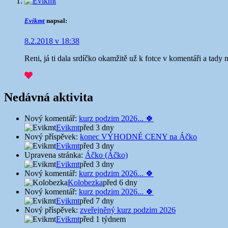
Evikmt
napsal:
8.2.2018 v 18:38
Reni, já ti dala srdíčko okamžitě už k fotce v komentáři a tady
Nedávná aktivita
Nový komentář:
kurz podzim 2026... 🍀
Evikmt
před 3 dny
Nový příspěvek:
konec VÝHODNÉ CENY na Áčko
Evikmt
před 3 dny
Upravena stránka:
Áčko (Áčko)
Evikmt
před 3 dny
Nový komentář:
kurz podzim 2026... 🍀
Kolobezka
před 6 dny
Nový komentář:
kurz podzim 2026... 🍀
Evikmt
před 7 dny
Nový příspěvek:
zveřejněný kurz podzim 2026
Evikmt
před 1 týdnem