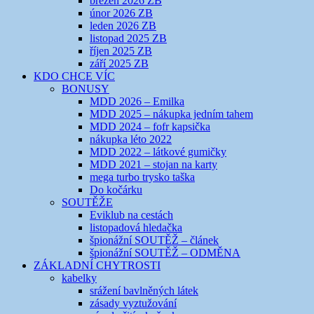
březen 2026 ZB
únor 2026 ZB
leden 2026 ZB
listopad 2025 ZB
říjen 2025 ZB
září 2025 ZB
KDO CHCE VÍC
BONUSY
MDD 2026 – Emilka
MDD 2025 – nákupka jedním tahem
MDD 2024 – fofr kapsička
nákupka léto 2022
MDD 2022 – látkové gumičky
MDD 2021 – stojan na karty
mega turbo trysko taška
Do kočárku
SOUTĚŽE
Eviklub na cestách
listopadová hledačka
špionážní SOUTĚŽ – článek
špionážní SOUTĚŽ – ODMĚNA
ZÁKLADNÍ CHYTROSTI
kabelky
srážení bavlněných látek
zásady vyztužování