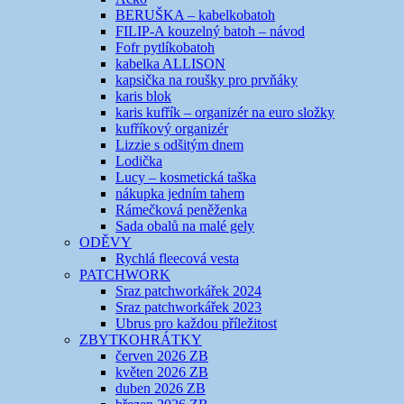
BERUŠKA – kabelkobatoh
FILIP-A kouzelný batoh – návod
Fofr pytlíkobatoh
kabelka ALLISON
kapsička na roušky pro prvňáky
karis blok
karis kufřík – organizér na euro složky
kufříkový organizér
Lizzie s odšitým dnem
Lodička
Lucy – kosmetická taška
nákupka jedním tahem
Rámečková peněženka
Sada obalů na malé gely
ODĚVY
Rychlá fleecová vesta
PATCHWORK
Sraz patchworkářek 2024
Sraz patchworkářek 2023
Ubrus pro každou příležitost
ZBYTKOHRÁTKY
červen 2026 ZB
květen 2026 ZB
duben 2026 ZB