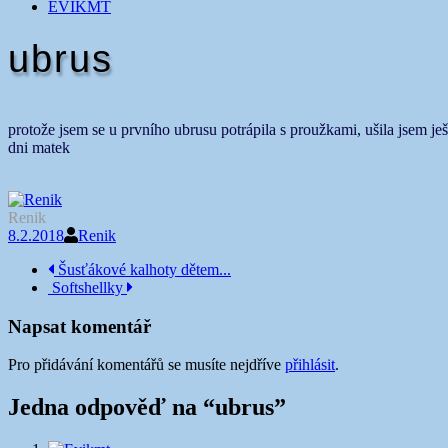
EVIKMT
ubrus
protože jsem se u prvního ubrusu potrápila s proužkami, ušila jsem ješ
dni matek
Renik
8.2.2018
Renik
Navigace
Šusťákové kalhoty dětem...
Softshellky
příspěvku
Napsat komentář
Pro přidávání komentářů se musíte nejdříve
přihlásit
.
Jedna odpověď na “
ubrus
”