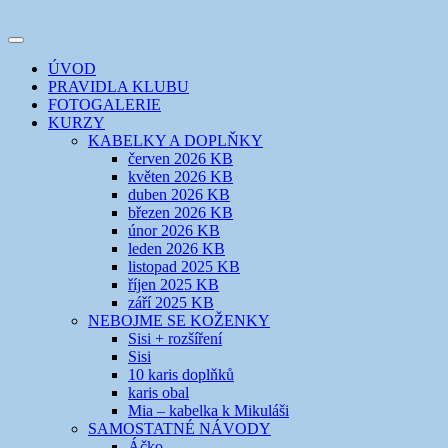
Přejít
k
Toggle
obsahu
šicí klub
EVIKLUB
navigation
ÚVOD
webu
PRAVIDLA KLUBU
FOTOGALERIE
KURZY
KABELKY A DOPLŇKY
červen 2026 KB
květen 2026 KB
duben 2026 KB
březen 2026 KB
únor 2026 KB
leden 2026 KB
listopad 2025 KB
říjen 2025 KB
září 2025 KB
NEBOJME SE KOŽENKY
Sisi + rozšíření
Sisi
10 karis doplňků
karis obal
Mia – kabelka k Mikuláši
SAMOSTATNÉ NÁVODY
Áčko