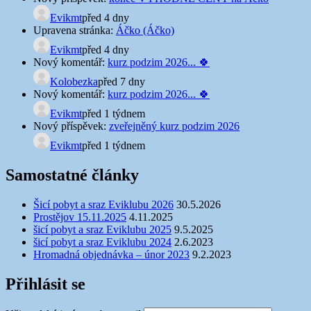
Evikmt
před 4 dny
Upravena stránka:
Áčko (Áčko)
Evikmt
před 4 dny
Nový komentář:
kurz podzim 2026... 🍀
Kolobezka
před 7 dny
Nový komentář:
kurz podzim 2026... 🍀
Evikmt
před 1 týdnem
Nový příspěvek:
zveřejněný kurz podzim 2026
Evikmt
před 1 týdnem
Samostatné články
Šicí pobyt a sraz Eviklubu 2026
30.5.2026
Prostějov 15.11.2025
4.11.2025
šicí pobyt a sraz Eviklubu 2025
9.5.2025
šicí pobyt a sraz Eviklubu 2024
2.6.2023
Hromadná objednávka – únor 2023
9.2.2023
Přihlásit se