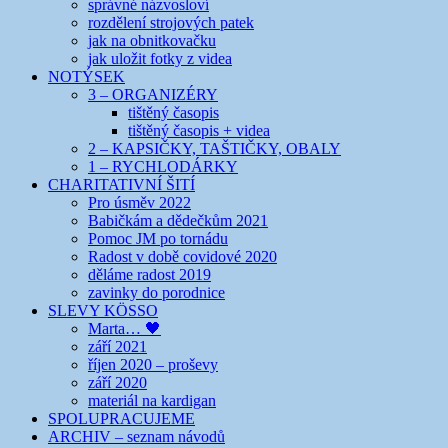
správné názvosloví
rozdělení strojových patek
jak na obnitkovačku
jak uložit fotky z videa
NOTÝSEK
3 – ORGANIZÉRY
tištěný časopis
tištěný časopis + videa
2 – KAPSIČKY, TAŠTIČKY, OBALY
1 – RYCHLODÁRKY
CHARITATIVNÍ ŠITÍ
Pro úsměv 2022
Babičkám a dědečkům 2021
Pomoc JM po tornádu
Radost v době covidové 2020
děláme radost 2019
zavinky do porodnice
SLEVY KÖSSO
Marta… 🖤
září 2021
říjen 2020 – proševy
září 2020
materiál na kardigan
SPOLUPRACUJEME
ARCHIV – seznam návodů