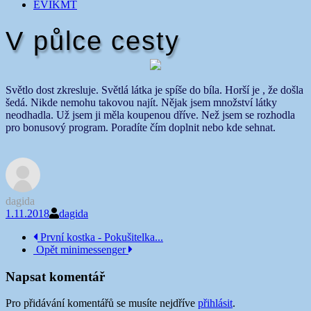
EVIKMT
V půlce cesty
Světlo dost zkresluje. Světlá látka je spíše do bíla. Horší je , že došla
šedá. Nikde nemohu takovou najít. Nějak jsem množství látky
neodhadla. Už jsem ji měla koupenou dříve. Než jsem se rozhodla
pro bonusový program. Poradíte čím doplnit nebo kde sehnat.
dagida
1.11.2018
dagida
Navigace
První kostka - Pokušitelka...
Opět minimessenger
příspěvku
Napsat komentář
Pro přidávání komentářů se musíte nejdříve
přihlásit
.