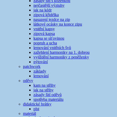
zásady šití s koženkou
nejčastější výztuhy
jak na kédr
zipová křidélka
nasazení jezdce na zip
látkové ocásky na konce zipu
vnitřní kapsy
zipová kapsa
kapsa se síťovinou
popruh a ucha
lemování vnitřních švů
zažehlení harmoniky na 1. dobrou
vyjíždění harmoniky z peněženky
nýtování
patchwork
základy
lemování
oděvy
kam na střihy
jak na střihy
zásady šití oděvů
spotřeba materiálu
didaktické hrátky
plst
materiál