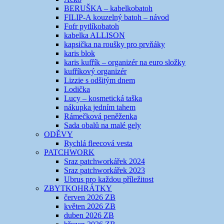
BERUŠKA – kabelkobatoh
FILIP-A kouzelný batoh – návod
Fofr pytlíkobatoh
kabelka ALLISON
kapsička na roušky pro prvňáky
karis blok
karis kufřík – organizér na euro složky
kufříkový organizér
Lizzie s odšitým dnem
Lodička
Lucy – kosmetická taška
nákupka jedním tahem
Rámečková peněženka
Sada obalů na malé gely
ODĚVY
Rychlá fleecová vesta
PATCHWORK
Sraz patchworkářek 2024
Sraz patchworkářek 2023
Ubrus pro každou příležitost
ZBYTKOHRÁTKY
červen 2026 ZB
květen 2026 ZB
duben 2026 ZB