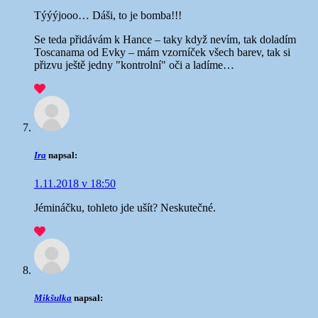
Týýýjooo… Dáši, to je bomba!!!
Se teda přidávám k Hance – taky když nevím, tak doladím
Toscanama od Evky – mám vzorníček všech barev, tak si
přizvu ještě jedny "kontrolní" oči a ladíme…
Ira
napsal:
1.11.2018 v 18:50
Jémináčku, tohleto jde ušít? Neskutečné.
Mikšulka
napsal: