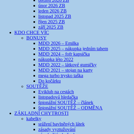
březen 2026 ZB
únor 2026 ZB
leden 2026 ZB
listopad 2025 ZB
říjen 2025 ZB
září 2025 ZB
KDO CHCE VÍC
BONUSY
MDD 2026 – Emilka
MDD 2025 – nákupka jedním tahem
MDD 2024 – fofr kapsička
nákupka léto 2022
MDD 2022 – látkové gumičky
MDD 2021 – stojan na karty
mega turbo trysko taška
Do kočárku
SOUTĚŽE
Eviklub na cestách
listopadová hledačka
špionážní SOUTĚŽ – článek
špionážní SOUTĚŽ – ODMĚNA
ZÁKLADNÍ CHYTROSTI
kabelky
srážení bavlněných látek
zásady vyztužování