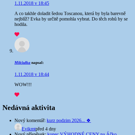
1.11.2018 v 18:45
A co takhle doladit šedou Toscanou, která by byla barevně
nejblíž? Evka by určitě pomohla vybrat. Do těch rohů by se
hodila.
Mikšulka
napsal:
1.11.2018 v 18:44
WOW!!!
Nedávná aktivita
Nový komentář:
kurz podzim 2026... 🍀
Evikmt
před 4 dny
Nový příspěvek:
konec VÝHODNÉ CENY na Áčko