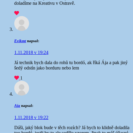
doladíme na Kreativu v Ostravě.
Evikmt
napsal:
1.11.2018 v 19:24
Já technik bych dala do rohů tu bordó, ak říká Ája a pak jiný
šedý odstín jako borduru nebo lem
1
Aja
napsal:
1.11.2018 v 19:22
Dáši, jaký blok bude v těch rozích? Já bych to klidně doladila
tou bordó, jestli by to ale sedělo vzorem. Jinak to máš úžasné,