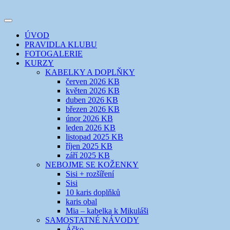
Přejít
k
Toggle
obsahu
šicí klub
EVIKLUB
navigation
ÚVOD
webu
PRAVIDLA KLUBU
FOTOGALERIE
KURZY
KABELKY A DOPLŇKY
červen 2026 KB
květen 2026 KB
duben 2026 KB
březen 2026 KB
únor 2026 KB
leden 2026 KB
listopad 2025 KB
říjen 2025 KB
září 2025 KB
NEBOJME SE KOŽENKY
Sisi + rozšíření
Sisi
10 karis doplňků
karis obal
Mia – kabelka k Mikuláši
SAMOSTATNÉ NÁVODY
Áčko