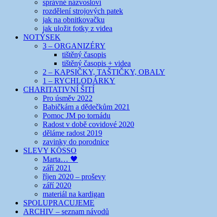
správné názvosloví
rozdělení strojových patek
jak na obnitkovačku
jak uložit fotky z videa
NOTÝSEK
3 – ORGANIZÉRY
tištěný časopis
tištěný časopis + videa
2 – KAPSIČKY, TAŠTIČKY, OBALY
1 – RYCHLODÁRKY
CHARITATIVNÍ ŠITÍ
Pro úsměv 2022
Babičkám a dědečkům 2021
Pomoc JM po tornádu
Radost v době covidové 2020
děláme radost 2019
zavinky do porodnice
SLEVY KÖSSO
Marta… 🖤
září 2021
říjen 2020 – proševy
září 2020
materiál na kardigan
SPOLUPRACUJEME
ARCHIV – seznam návodů