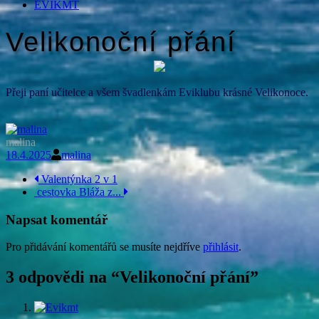
EVIKMT
Velikonoční přání
Přeji paní učitelce a všem švadlenkám Eviklubu krásné Velikonoce.
malina
18.4.2025
malina
Navigace
Valentýnka 2 v 1
cestovka Bláža z...
příspěvku
Napsat komentář
Pro přidávání komentářů se musíte nejdříve
přihlásit
.
3 odpovědi na “
Velikonoční přání
”