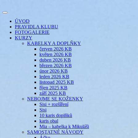
Přejít
k
Toggle
obsahu
šicí klub
EVIKLUB
navigation
ÚVOD
webu
PRAVIDLA KLUBU
FOTOGALERIE
KURZY
KABELKY A DOPLŇKY
červen 2026 KB
květen 2026 KB
duben 2026 KB
březen 2026 KB
únor 2026 KB
leden 2026 KB
listopad 2025 KB
říjen 2025 KB
září 2025 KB
NEBOJME SE KOŽENKY
Sisi + rozšíření
Sisi
10 karis doplňků
karis obal
Mia – kabelka k Mikuláši
SAMOSTATNÉ NÁVODY
Áčko