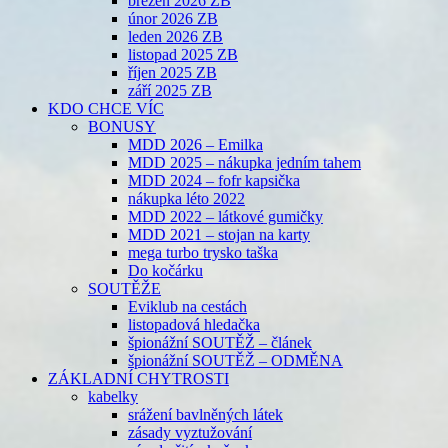
březen 2026 ZB
únor 2026 ZB
leden 2026 ZB
listopad 2025 ZB
říjen 2025 ZB
září 2025 ZB
KDO CHCE VÍC
BONUSY
MDD 2026 – Emilka
MDD 2025 – nákupka jedním tahem
MDD 2024 – fofr kapsička
nákupka léto 2022
MDD 2022 – látkové gumičky
MDD 2021 – stojan na karty
mega turbo trysko taška
Do kočárku
SOUTĚŽE
Eviklub na cestách
listopadová hledačka
špionážní SOUTĚŽ – článek
špionážní SOUTĚŽ – ODMĚNA
ZÁKLADNÍ CHYTROSTI
kabelky
srážení bavlněných látek
zásady vyztužování