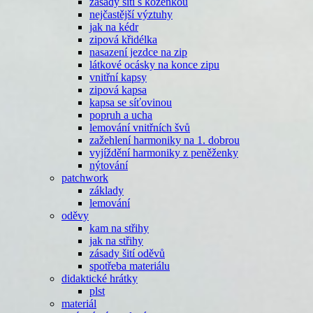
zásady šití s koženkou
nejčastější výztuhy
jak na kédr
zipová křidélka
nasazení jezdce na zip
látkové ocásky na konce zipu
vnitřní kapsy
zipová kapsa
kapsa se síťovinou
popruh a ucha
lemování vnitřních švů
zažehlení harmoniky na 1. dobrou
vyjíždění harmoniky z peněženky
nýtování
patchwork
základy
lemování
oděvy
kam na střihy
jak na střihy
zásady šití oděvů
spotřeba materiálu
didaktické hrátky
plst
materiál