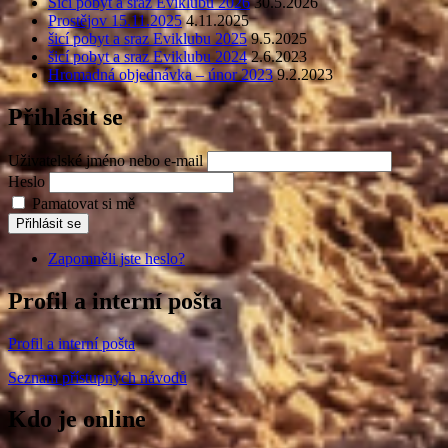
Šicí pobyt a sraz Eviklubu 2026
30.5.2026
Prostějov 15.11.2025
4.11.2025
šicí pobyt a sraz Eviklubu 2025
9.5.2025
šicí pobyt a sraz Eviklubu 2024
2.6.2023
Hromadná objednávka – únor 2023
9.2.2023
Přihlásit se
Uživatelské jméno nebo e-mail
Heslo
Pamatovat si mě
Přihlásit se
Zapomněli jste heslo?
Profil a interní pošta
Profil a interní pošta
Seznam přístupných návodů
Kdo je online