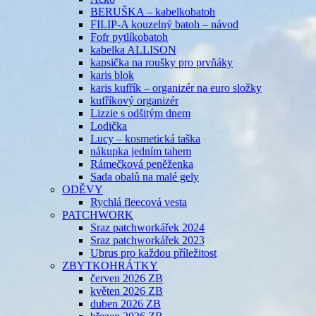
BERUŠKA – kabelkobatoh
FILIP-A kouzelný batoh – návod
Fofr pytlíkobatoh
kabelka ALLISON
kapsička na roušky pro prvňáky
karis blok
karis kufřík – organizér na euro složky
kufříkový organizér
Lizzie s odšitým dnem
Lodička
Lucy – kosmetická taška
nákupka jedním tahem
Rámečková peněženka
Sada obalů na malé gely
ODĚVY
Rychlá fleecová vesta
PATCHWORK
Sraz patchworkářek 2024
Sraz patchworkářek 2023
Ubrus pro každou příležitost
ZBYTKOHRÁTKY
červen 2026 ZB
květen 2026 ZB
duben 2026 ZB