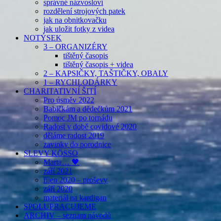
správné názvosloví
rozdělení strojových patek
jak na obnitkovačku
jak uložit fotky z videa
NOTÝSEK
3 – ORGANIZÉRY
tištěný časopis
tištěný časopis + videa
2 – KAPSIČKY, TAŠTIČKY, OBALY
1 – RYCHLODÁRKY
CHARITATIVNÍ ŠITÍ
Pro úsměv 2022
Babičkám a dědečkům 2021
Pomoc JM po tornádu
Radost v době covidové 2020
děláme radost 2019
zavinky do porodnice
SLEVY KÖSSO
Marta… 🖤
září 2021
říjen 2020 – proševy
září 2020
materiál na kardigan
SPOLUPRACUJEME
ARCHIV – seznam návodů