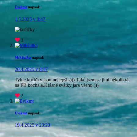
Evikmt
napsal:
1.5.2025 v 0:47
3
Mikšulka
napsal:
20.4.2025 v 8:17
Tyhle kočičky jsou nejlepší:-))) Také jsem se jimi několikrát
na FB kochala.Krásné svátky jara všem:-)))
2
Evikmt
napsal:
19.4.2025 v 23:23