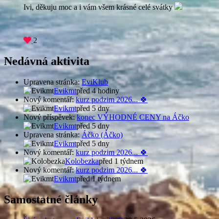
Ivi, děkuju moc a i vám všem krásné celé svátky
2
Nedávná aktivita
Upravena stránka:
EviKlub
Evikmt
před 4 hodiny
Nový komentář:
kurz podzim 2026... 🍀
Evikmt
před 5 dny
Nový příspěvek:
konec VÝHODNÉ CENY na Áčko
Evikmt
před 5 dny
Upravena stránka:
Áčko (Áčko)
Evikmt
před 5 dny
Nový komentář:
kurz podzim 2026... 🍀
Kolobezka
před 1 týdnem
Nový komentář:
kurz podzim 2026... 🍀
Evikmt
před 1 týdnem
Samostatné články