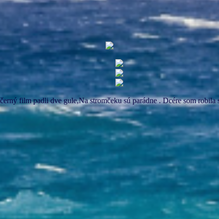
ečerný film padli dve gule,Na stromčeku sú parádne . Dcére som robila s