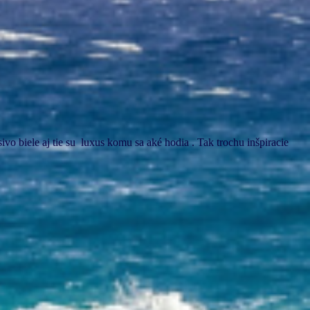
ivo biele aj tie su luxus komu sa aké hodia . Tak trochu inšpiracie