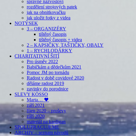
správné názvosloví
rozdělení strojových patek
jak na obnitkovačku
jak uložit fotky z videa
NOTÝSEK
3 – ORGANIZÉRY
tištěný časopis
tištěný časopis + videa
2 – KAPSIČKY, TAŠTIČKY, OBALY
1 – RYCHLODÁRKY
CHARITATIVNÍ ŠITÍ
Pro úsměv 2022
Babičkám a dědečkům 2021
Pomoc JM po tornádu
Radost v době covidové 2020
děláme radost 2019
zavinky do porodnice
SLEVY KÖSSO
Marta… 🖤
září 2021
říjen 2020 – proševy
září 2020
materiál na kardigan
SPOLUPRACUJEME
ARCHIV – seznam návodů