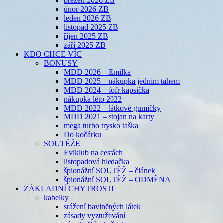
březen 2026 ZB
únor 2026 ZB
leden 2026 ZB
listopad 2025 ZB
říjen 2025 ZB
září 2025 ZB
KDO CHCE VÍC
BONUSY
MDD 2026 – Emilka
MDD 2025 – nákupka jedním tahem
MDD 2024 – fofr kapsička
nákupka léto 2022
MDD 2022 – látkové gumičky
MDD 2021 – stojan na karty
mega turbo trysko taška
Do kočárku
SOUTĚŽE
Eviklub na cestách
listopadová hledačka
špionážní SOUTĚŽ – článek
špionážní SOUTĚŽ – ODMĚNA
ZÁKLADNÍ CHYTROSTI
kabelky
srážení bavlněných látek
zásady vyztužování