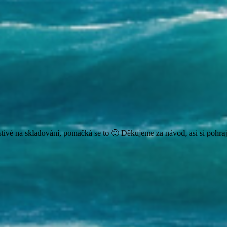
stivé na skladování, pomačká se to 🙂 Děkujeme za návod, asi si pohra