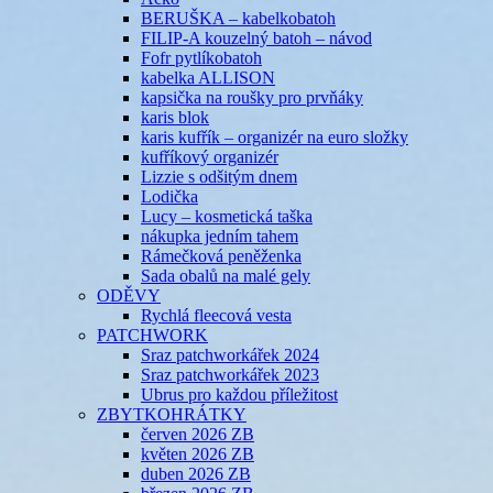
BERUŠKA – kabelkobatoh
FILIP-A kouzelný batoh – návod
Fofr pytlíkobatoh
kabelka ALLISON
kapsička na roušky pro prvňáky
karis blok
karis kufřík – organizér na euro složky
kufříkový organizér
Lizzie s odšitým dnem
Lodička
Lucy – kosmetická taška
nákupka jedním tahem
Rámečková peněženka
Sada obalů na malé gely
ODĚVY
Rychlá fleecová vesta
PATCHWORK
Sraz patchworkářek 2024
Sraz patchworkářek 2023
Ubrus pro každou příležitost
ZBYTKOHRÁTKY
červen 2026 ZB
květen 2026 ZB
duben 2026 ZB