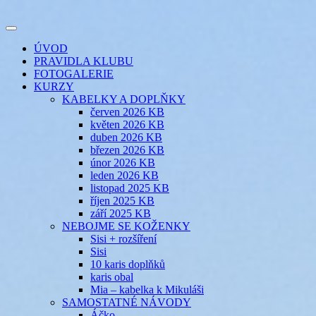
Přejít
k
Toggle
obsahu
šicí klub
EVIKLUB
navigation
ÚVOD
webu
PRAVIDLA KLUBU
FOTOGALERIE
KURZY
KABELKY A DOPLŇKY
červen 2026 KB
květen 2026 KB
duben 2026 KB
březen 2026 KB
únor 2026 KB
leden 2026 KB
listopad 2025 KB
říjen 2025 KB
září 2025 KB
NEBOJME SE KOŽENKY
Sisi + rozšíření
Sisi
10 karis doplňků
karis obal
Mia – kabelka k Mikuláši
SAMOSTATNÉ NÁVODY
Áčko