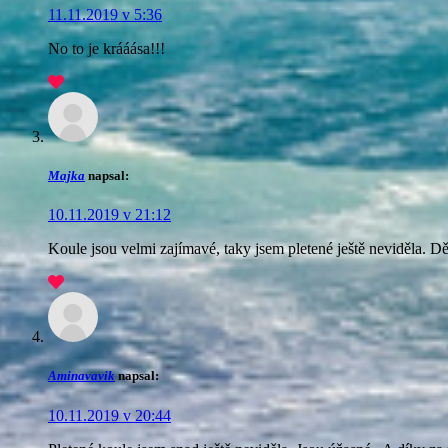
11.11.2019 v 5:36
No to je krááása!!!
Majka
napsal:
10.11.2019 v 21:12
Koule jsou velmi zajímavé, taky jsem pletené ještě neviděla. D
Aminavavik
napsal:
10.11.2019 v 20:44