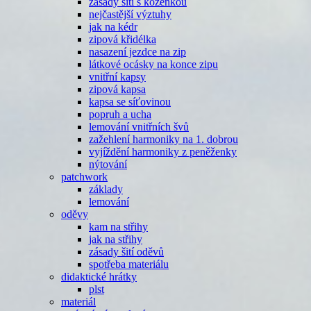
zásady šití s koženkou
nejčastější výztuhy
jak na kédr
zipová křidélka
nasazení jezdce na zip
látkové ocásky na konce zipu
vnitřní kapsy
zipová kapsa
kapsa se síťovinou
popruh a ucha
lemování vnitřních švů
zažehlení harmoniky na 1. dobrou
vyjíždění harmoniky z peněženky
nýtování
patchwork
základy
lemování
oděvy
kam na střihy
jak na střihy
zásady šití oděvů
spotřeba materiálu
didaktické hrátky
plst
materiál