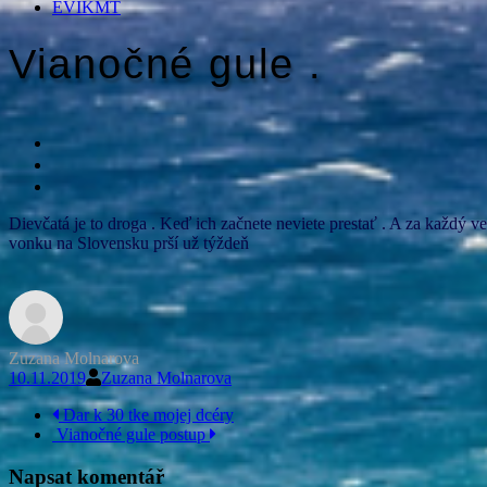
EVIKMT
Vianočné gule .
Dievčatá je to droga . Keď ich začnete neviete prestať . A za každý v
vonku na Slovensku prší už týždeň
Zuzana Molnarova
10.11.2019
Zuzana Molnarova
Navigace
Dar k 30 tke mojej dcéry
Vianočné gule postup
příspěvku
Napsat komentář