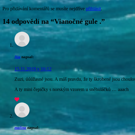
Pro přidávání komentářů se musíte nejdříve
přihlásit
.
14 odpovědí na “
Vianočné gule .
”
Aja
napsal:
15.11.2019 v 16:12
Zuzi, úúúžasné jsou. A máš pravdu, že ty škrobené jsou choulo
A ty mini čepičky s norským vzorem u sněhuláčků … aaach
malina
napsal: