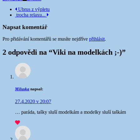
Navigace
Ubrus z výpletu
trocha relaxu...
příspěvku
Napsat komentář
Pro přidávání komentářů se musíte nejdříve
přihlásit
.
2 odpovědi na “
Viki na modelkách ;-)
”
Miluska
napsal:
27.4.2020 v 20:07
… paráda, tašky sluší modelkám a modelky sluší taškám