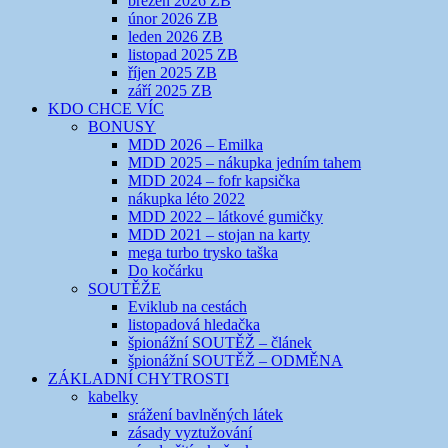
březen 2026 ZB
únor 2026 ZB
leden 2026 ZB
listopad 2025 ZB
říjen 2025 ZB
září 2025 ZB
KDO CHCE VÍC
BONUSY
MDD 2026 – Emilka
MDD 2025 – nákupka jedním tahem
MDD 2024 – fofr kapsička
nákupka léto 2022
MDD 2022 – látkové gumičky
MDD 2021 – stojan na karty
mega turbo trysko taška
Do kočárku
SOUTĚŽE
Eviklub na cestách
listopadová hledačka
špionážní SOUTĚŽ – článek
špionážní SOUTĚŽ – ODMĚNA
ZÁKLADNÍ CHYTROSTI
kabelky
srážení bavlněných látek
zásady vyztužování