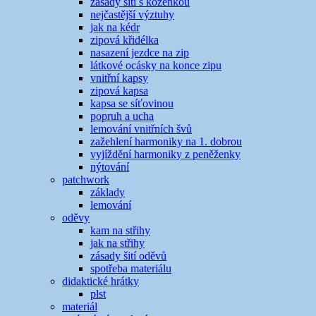
zásady šití s koženkou
nejčastější výztuhy
jak na kédr
zipová křidélka
nasazení jezdce na zip
látkové ocásky na konce zipu
vnitřní kapsy
zipová kapsa
kapsa se síťovinou
popruh a ucha
lemování vnitřních švů
zažehlení harmoniky na 1. dobrou
vyjíždění harmoniky z peněženky
nýtování
patchwork
základy
lemování
oděvy
kam na střihy
jak na střihy
zásady šití oděvů
spotřeba materiálu
didaktické hrátky
plst
materiál