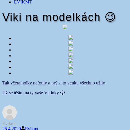
EVIKMT
Viki na modelkách 😉
Tak včera holky nafotily a prý si to venku všechno užily
Už se těším na ty vaše Vikinky 🙂
Evikmt
25.4.2020
Evikmt