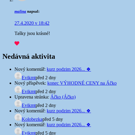
malina
napsal:
27.4.2020 v 18:42
Tašky jsou krásné!
Nedávná aktivita
Nový komentář:
kurz podzim 2026... 🍀
Evikmt
před 2 dny
Nový příspěvek:
konec VÝHODNÉ CENY na Áčko
Evikmt
před 2 dny
Upravena stránka:
Áčko (Áčko)
Evikmt
před 2 dny
Nový komentář:
kurz podzim 2026... 🍀
Kolobezka
před 5 dny
Nový komentář:
kurz podzim 2026... 🍀
Evikmt
před 5 dny