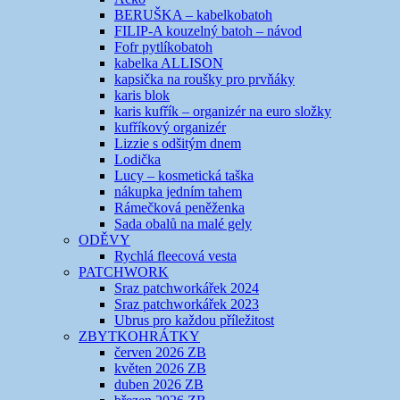
BERUŠKA – kabelkobatoh
FILIP-A kouzelný batoh – návod
Fofr pytlíkobatoh
kabelka ALLISON
kapsička na roušky pro prvňáky
karis blok
karis kufřík – organizér na euro složky
kufříkový organizér
Lizzie s odšitým dnem
Lodička
Lucy – kosmetická taška
nákupka jedním tahem
Rámečková peněženka
Sada obalů na malé gely
ODĚVY
Rychlá fleecová vesta
PATCHWORK
Sraz patchworkářek 2024
Sraz patchworkářek 2023
Ubrus pro každou příležitost
ZBYTKOHRÁTKY
červen 2026 ZB
květen 2026 ZB
duben 2026 ZB