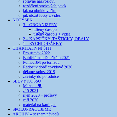
správné názvosloví
rozdělení strojových patek
jak na obnitkovačku
jak uložit fotky z videa
NOTÝSEK
3 – ORGANIZÉRY
tištěný časopis
tištěný časopis + videa
2 – KAPSIČKY, TAŠTIČKY, OBALY
1 – RYCHLODÁRKY
CHARITATIVNÍ ŠITÍ
Pro úsměv 2022
Babičkám a dědečkům 2021
Pomoc JM po tornádu
Radost v době covidové 2020
děláme radost 2019
zavinky do porodnice
SLEVY KÖSSO
Marta… 🖤
září 2021
říjen 2020 – proševy
září 2020
materiál na kardigan
SPOLUPRACUJEME
ARCHIV – seznam návodů