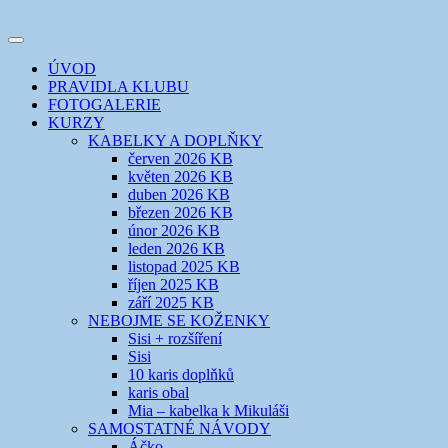
Přejít
k
Toggle
obsahu
šicí klub
EVIKLUB
navigation
ÚVOD
webu
PRAVIDLA KLUBU
FOTOGALERIE
KURZY
KABELKY A DOPLŇKY
červen 2026 KB
květen 2026 KB
duben 2026 KB
březen 2026 KB
únor 2026 KB
leden 2026 KB
listopad 2025 KB
říjen 2025 KB
září 2025 KB
NEBOJME SE KOŽENKY
Sisi + rozšíření
Sisi
10 karis doplňků
karis obal
Mia – kabelka k Mikuláši
SAMOSTATNÉ NÁVODY
Áčko