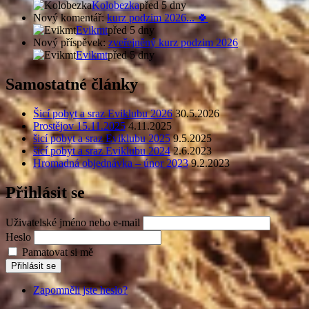
Kolobezka
před 5 dny
Nový komentář:
kurz podzim 2026... 🍀
Evikmt
před 5 dny
Nový příspěvek:
zveřejněný kurz podzim 2026
Evikmt
před 5 dny
Samostatné články
Šicí pobyt a sraz Eviklubu 2026
30.5.2026
Prostějov 15.11.2025
4.11.2025
šicí pobyt a sraz Eviklubu 2025
9.5.2025
šicí pobyt a sraz Eviklubu 2024
2.6.2023
Hromadná objednávka – únor 2023
9.2.2023
Přihlásit se
Uživatelské jméno nebo e-mail
Heslo
Pamatovat si mě
Přihlásit se
Zapomněli jste heslo?