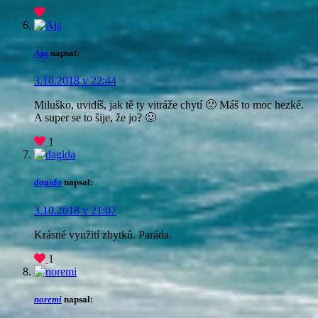
Aja
napsal:
3.10.2018 v 22:44
Miluško, uvidíš, jak tě ty vitráže chytí 🙂 Máš to moc hezké.
A super se to šije, že jo? 🙂
1
dagida
napsal:
3.10.2018 v 21:07
Krásné využití zbytků. Paráda.
1
noremi
napsal: