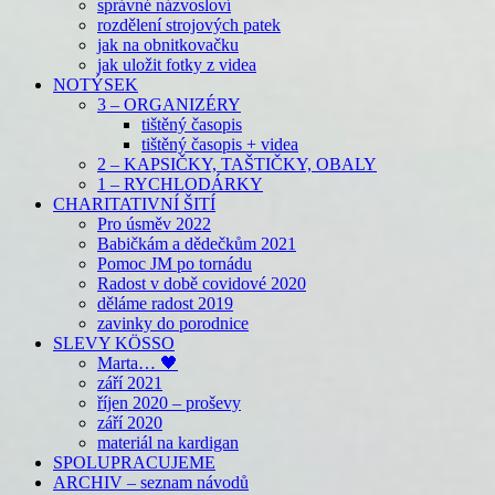
správné názvosloví
rozdělení strojových patek
jak na obnitkovačku
jak uložit fotky z videa
NOTÝSEK
3 – ORGANIZÉRY
tištěný časopis
tištěný časopis + videa
2 – KAPSIČKY, TAŠTIČKY, OBALY
1 – RYCHLODÁRKY
CHARITATIVNÍ ŠITÍ
Pro úsměv 2022
Babičkám a dědečkům 2021
Pomoc JM po tornádu
Radost v době covidové 2020
děláme radost 2019
zavinky do porodnice
SLEVY KÖSSO
Marta… 🖤
září 2021
říjen 2020 – proševy
září 2020
materiál na kardigan
SPOLUPRACUJEME
ARCHIV – seznam návodů