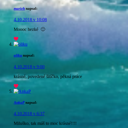
marieh
napsal:
4.10.2018 v 10:08
Moooc hezké 🙂
oliku
napsal:
4.10.2018 v 9:00
krásné, povedené šitíčko, pěkná práce
AnkaP
napsal:
4.10.2018 v 6:37
Miluško, tak máš to moc krásné!!!!