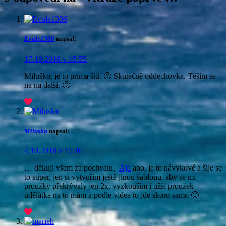
Evule1306
napsal:
17.10.2018 v 15:55
Miluško, je to prima šití. 🙂 Skutečně oddechovka. Těším se
na na další. 🙂
Miluska
napsal:
4.10.2018 v 15:46
… děkuji všem za pochvalu,
Aja
ano, je to návykové a šije se
to super, jen si vytvořím ještě jinou šablonu, aby se mi
proužky překrývaly jen 2x, vyzkouším i užší proužek –
udělátka na to mám a podle videa to jde skoro samo 🙂