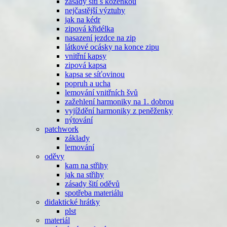
zásady šití s koženkou
nejčastější výztuhy
jak na kédr
zipová křidélka
nasazení jezdce na zip
látkové ocásky na konce zipu
vnitřní kapsy
zipová kapsa
kapsa se síťovinou
popruh a ucha
lemování vnitřních švů
zažehlení harmoniky na 1. dobrou
vyjíždění harmoniky z peněženky
nýtování
patchwork
základy
lemování
oděvy
kam na střihy
jak na střihy
zásady šití oděvů
spotřeba materiálu
didaktické hrátky
plst
materiál