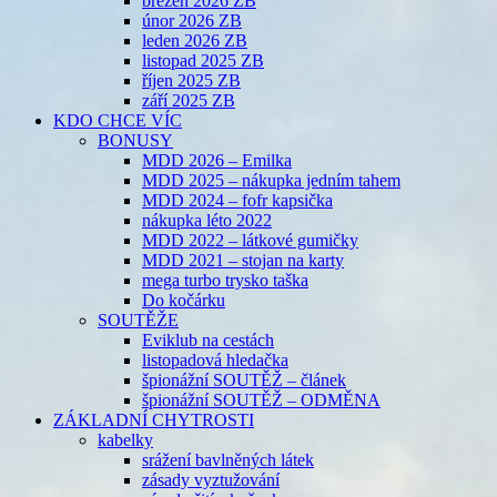
březen 2026 ZB
únor 2026 ZB
leden 2026 ZB
listopad 2025 ZB
říjen 2025 ZB
září 2025 ZB
KDO CHCE VÍC
BONUSY
MDD 2026 – Emilka
MDD 2025 – nákupka jedním tahem
MDD 2024 – fofr kapsička
nákupka léto 2022
MDD 2022 – látkové gumičky
MDD 2021 – stojan na karty
mega turbo trysko taška
Do kočárku
SOUTĚŽE
Eviklub na cestách
listopadová hledačka
špionážní SOUTĚŽ – článek
špionážní SOUTĚŽ – ODMĚNA
ZÁKLADNÍ CHYTROSTI
kabelky
srážení bavlněných látek
zásady vyztužování