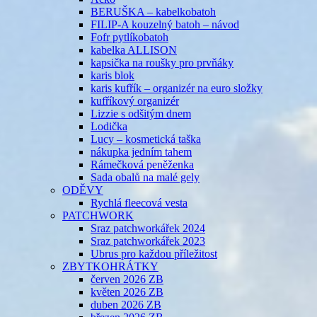
BERUŠKA – kabelkobatoh
FILIP-A kouzelný batoh – návod
Fofr pytlíkobatoh
kabelka ALLISON
kapsička na roušky pro prvňáky
karis blok
karis kufřík – organizér na euro složky
kufříkový organizér
Lizzie s odšitým dnem
Lodička
Lucy – kosmetická taška
nákupka jedním tahem
Rámečková peněženka
Sada obalů na malé gely
ODĚVY
Rychlá fleecová vesta
PATCHWORK
Sraz patchworkářek 2024
Sraz patchworkářek 2023
Ubrus pro každou příležitost
ZBYTKOHRÁTKY
červen 2026 ZB
květen 2026 ZB
duben 2026 ZB