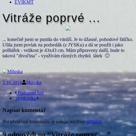
EVIKMT
Vitráže poprvé ...
... konečně jsem se pustila do vitráží. Je to úžasné, pohodové šitíčko.
Ušila jsem povlak na podsedák (z JYSKu) a dá se použít i jako
polštářek - velikost je 43x43 cm. Mám připraveny další, bude to
taková "divočina" - využívám různých zbytků látek 🙂
Miluska
3.10.2018
Miluska
Navigace
Podzimní listí
zbytkovka
příspěvku
Napsat komentář
Pro přidávání komentářů se musíte nejdříve
přihlásit
.
9 odpovědí na “
Vitráže poprvé …
”