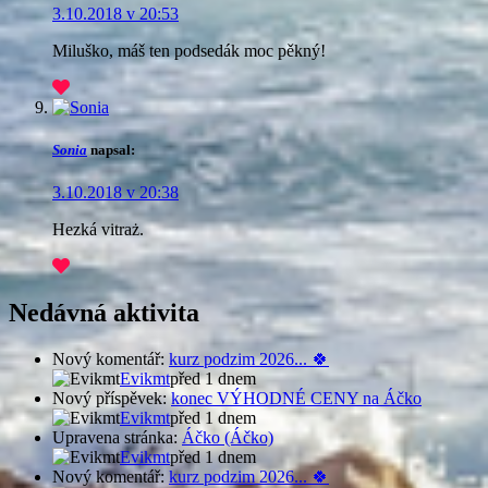
3.10.2018 v 20:53
Miluško, máš ten podsedák moc pěkný!
Sonia
napsal:
3.10.2018 v 20:38
Hezká vitraż.
Nedávná aktivita
Nový komentář:
kurz podzim 2026... 🍀
Evikmt
před 1 dnem
Nový příspěvek:
konec VÝHODNÉ CENY na Áčko
Evikmt
před 1 dnem
Upravena stránka:
Áčko (Áčko)
Evikmt
před 1 dnem
Nový komentář:
kurz podzim 2026... 🍀