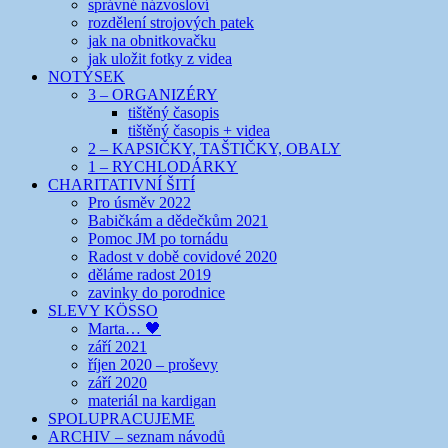
správné názvosloví
rozdělení strojových patek
jak na obnitkovačku
jak uložit fotky z videa
NOTÝSEK
3 – ORGANIZÉRY
tištěný časopis
tištěný časopis + videa
2 – KAPSIČKY, TAŠTIČKY, OBALY
1 – RYCHLODÁRKY
CHARITATIVNÍ ŠITÍ
Pro úsměv 2022
Babičkám a dědečkům 2021
Pomoc JM po tornádu
Radost v době covidové 2020
děláme radost 2019
zavinky do porodnice
SLEVY KÖSSO
Marta… 🖤
září 2021
říjen 2020 – proševy
září 2020
materiál na kardigan
SPOLUPRACUJEME
ARCHIV – seznam návodů