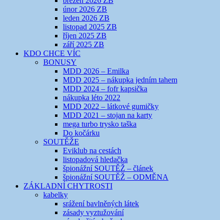
březen 2026 ZB
únor 2026 ZB
leden 2026 ZB
listopad 2025 ZB
říjen 2025 ZB
září 2025 ZB
KDO CHCE VÍC
BONUSY
MDD 2026 – Emilka
MDD 2025 – nákupka jedním tahem
MDD 2024 – fofr kapsička
nákupka léto 2022
MDD 2022 – látkové gumičky
MDD 2021 – stojan na karty
mega turbo trysko taška
Do kočárku
SOUTĚŽE
Eviklub na cestách
listopadová hledačka
špionážní SOUTĚŽ – článek
špionážní SOUTĚŽ – ODMĚNA
ZÁKLADNÍ CHYTROSTI
kabelky
srážení bavlněných látek
zásady vyztužování