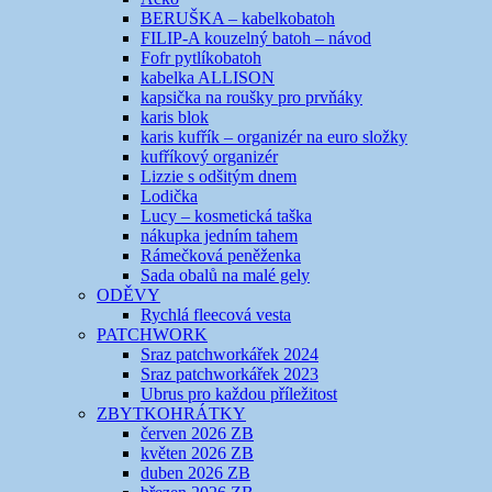
BERUŠKA – kabelkobatoh
FILIP-A kouzelný batoh – návod
Fofr pytlíkobatoh
kabelka ALLISON
kapsička na roušky pro prvňáky
karis blok
karis kufřík – organizér na euro složky
kufříkový organizér
Lizzie s odšitým dnem
Lodička
Lucy – kosmetická taška
nákupka jedním tahem
Rámečková peněženka
Sada obalů na malé gely
ODĚVY
Rychlá fleecová vesta
PATCHWORK
Sraz patchworkářek 2024
Sraz patchworkářek 2023
Ubrus pro každou příležitost
ZBYTKOHRÁTKY
červen 2026 ZB
květen 2026 ZB
duben 2026 ZB