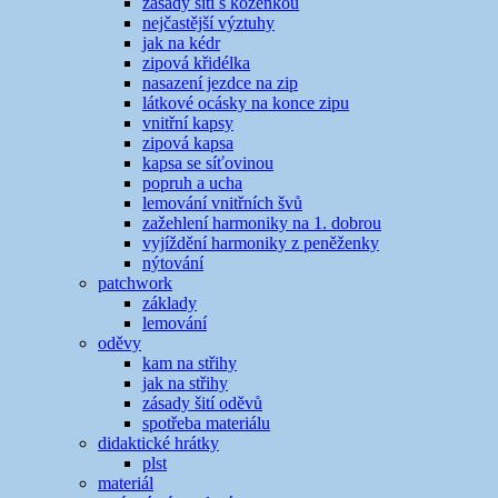
zásady šití s koženkou
nejčastější výztuhy
jak na kédr
zipová křidélka
nasazení jezdce na zip
látkové ocásky na konce zipu
vnitřní kapsy
zipová kapsa
kapsa se síťovinou
popruh a ucha
lemování vnitřních švů
zažehlení harmoniky na 1. dobrou
vyjíždění harmoniky z peněženky
nýtování
patchwork
základy
lemování
oděvy
kam na střihy
jak na střihy
zásady šití oděvů
spotřeba materiálu
didaktické hrátky
plst
materiál