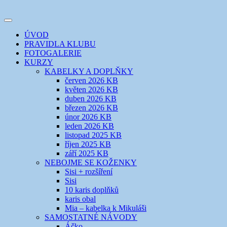
Přejít
k
Toggle
obsahu
šicí klub
EVIKLUB
navigation
ÚVOD
webu
PRAVIDLA KLUBU
FOTOGALERIE
KURZY
KABELKY A DOPLŇKY
červen 2026 KB
květen 2026 KB
duben 2026 KB
březen 2026 KB
únor 2026 KB
leden 2026 KB
listopad 2025 KB
říjen 2025 KB
září 2025 KB
NEBOJME SE KOŽENKY
Sisi + rozšíření
Sisi
10 karis doplňků
karis obal
Mia – kabelka k Mikuláši
SAMOSTATNÉ NÁVODY
Áčko