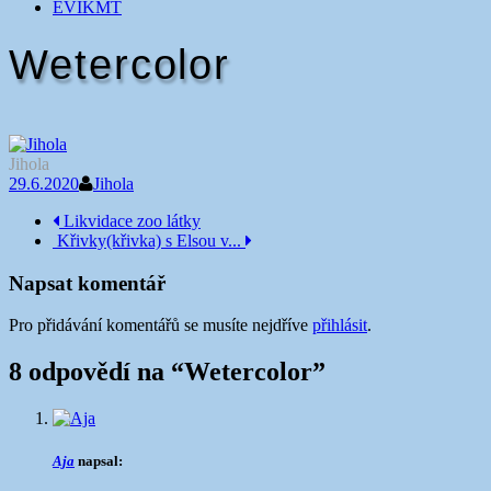
EVIKMT
Wetercolor
Jihola
29.6.2020
Jihola
Navigace
Likvidace zoo látky
Křivky(křivka) s Elsou v...
příspěvku
Napsat komentář
Pro přidávání komentářů se musíte nejdříve
přihlásit
.
8 odpovědí na “
Wetercolor
”
Aja
napsal: