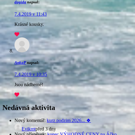
dagida
napsal:
7.4.2019 v 11:43
Krásné kousky.
AnkaP
napsal:
7.4.2019 v 10:35
Jsou nádherné!
Nedávná aktivita
Nový komentář:
kurz podzim 2026... 🍀
Evikmt
před 3 dny
Nový příspěvek:
konec VÝHODNÉ CENY na Áčko