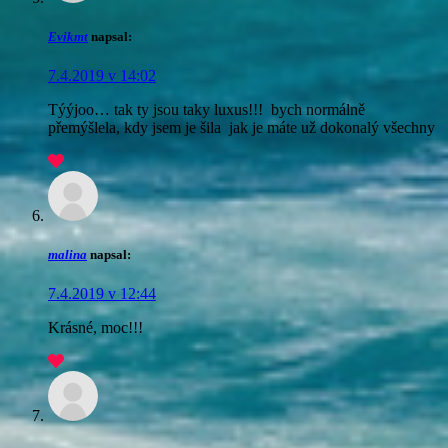
Evikmt
napsal:
7.4.2019 v 14:02
Týýjoo… tak ty jsou taky luxus!!!
bych normálně
přemýšlela, kdy jsem je šila
jak je máte už dokonalý všechny
malina
napsal:
7.4.2019 v 12:44
Krásné, moc!!!