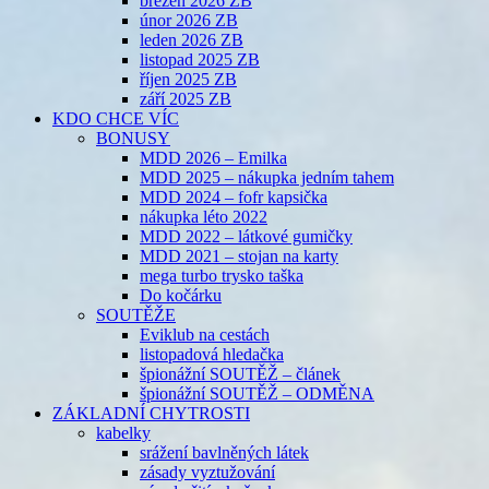
březen 2026 ZB
únor 2026 ZB
leden 2026 ZB
listopad 2025 ZB
říjen 2025 ZB
září 2025 ZB
KDO CHCE VÍC
BONUSY
MDD 2026 – Emilka
MDD 2025 – nákupka jedním tahem
MDD 2024 – fofr kapsička
nákupka léto 2022
MDD 2022 – látkové gumičky
MDD 2021 – stojan na karty
mega turbo trysko taška
Do kočárku
SOUTĚŽE
Eviklub na cestách
listopadová hledačka
špionážní SOUTĚŽ – článek
špionážní SOUTĚŽ – ODMĚNA
ZÁKLADNÍ CHYTROSTI
kabelky
srážení bavlněných látek
zásady vyztužování