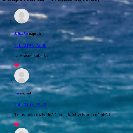
Miluska
napsal:
7.4.2019 v 22:38
… krásné kabelky
Ira
napsal:
7.4.2019 v 19:22
To by bylo rozhodně škoda, kdybychom o ně přišli.