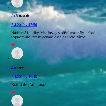
IvaM
napsal:
7.4.2019 v 17:56
Nádherné kabelky. Moc hezky sladěné materiály, krásně
vypracované, prostě dokonalost dle Evična návodu.
Aja
napsal:
7.4.2019 v 16:48
Krásná dvojčata, paráda