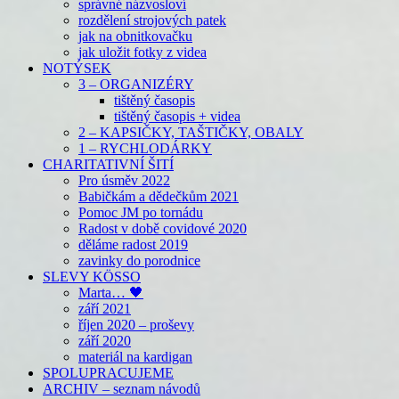
správné názvosloví
rozdělení strojových patek
jak na obnitkovačku
jak uložit fotky z videa
NOTÝSEK
3 – ORGANIZÉRY
tištěný časopis
tištěný časopis + videa
2 – KAPSIČKY, TAŠTIČKY, OBALY
1 – RYCHLODÁRKY
CHARITATIVNÍ ŠITÍ
Pro úsměv 2022
Babičkám a dědečkům 2021
Pomoc JM po tornádu
Radost v době covidové 2020
děláme radost 2019
zavinky do porodnice
SLEVY KÖSSO
Marta… 🖤
září 2021
říjen 2020 – proševy
září 2020
materiál na kardigan
SPOLUPRACUJEME
ARCHIV – seznam návodů