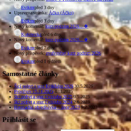
Evikmt
před 3 dny
Upravena stránka:
Áčko (Áčko)
Evikmt
před 3 dny
Nový komentář:
kurz podzim 2026... 🍀
Kolobezka
před 6 dny
Nový komentář:
kurz podzim 2026... 🍀
Evikmt
před 7 dny
Nový příspěvek:
zveřejněný kurz podzim 2026
Evikmt
před 1 týdnem
Samostatné články
Šicí pobyt a sraz Eviklubu 2026
30.5.2026
Prostějov 15.11.2025
4.11.2025
šicí pobyt a sraz Eviklubu 2025
9.5.2025
šicí pobyt a sraz Eviklubu 2024
2.6.2023
Hromadná objednávka – únor 2023
9.2.2023
Přihlásit se