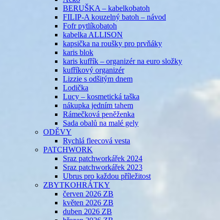
BERUŠKA – kabelkobatoh
FILIP-A kouzelný batoh – návod
Fofr pytlíkobatoh
kabelka ALLISON
kapsička na roušky pro prvňáky
karis blok
karis kufřík – organizér na euro složky
kufříkový organizér
Lizzie s odšitým dnem
Lodička
Lucy – kosmetická taška
nákupka jedním tahem
Rámečková peněženka
Sada obalů na malé gely
ODĚVY
Rychlá fleecová vesta
PATCHWORK
Sraz patchworkářek 2024
Sraz patchworkářek 2023
Ubrus pro každou příležitost
ZBYTKOHRÁTKY
červen 2026 ZB
květen 2026 ZB
duben 2026 ZB