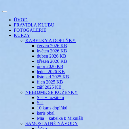
Přejít
k
Toggle
obsahu
šicí klub
EVIKLUB
navigation
ÚVOD
webu
PRAVIDLA KLUBU
FOTOGALERIE
KURZY
KABELKY A DOPLŇKY
červen 2026 KB
květen 2026 KB
duben 2026 KB
březen 2026 KB
únor 2026 KB
leden 2026 KB
listopad 2025 KB
říjen 2025 KB
září 2025 KB
NEBOJME SE KOŽENKY
Sisi + rozšíření
Sisi
10 karis doplňků
karis obal
Mia – kabelka k Mikuláši
SAMOSTATNÉ NÁVODY
Áčko