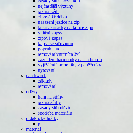
zásady šití s koženkou
nejčastější výztuhy
jak na kédr
zipová křidélka
nasazení jezdce na zip
látkové ocásky na konce zipu
vnitřní kapsy
zipová kapsa
kapsa se síťovinou
popruh a ucha
lemování vnitřních švů
zažehlení harmoniky na 1. dobrou
vyjíždění harmoniky z peněženky
nýtování
patchwork
základy
lemování
oděvy
kam na střihy
jak na střihy
zásady šití oděvů
spotřeba materiálu
didaktické hrátky
plst
materiál