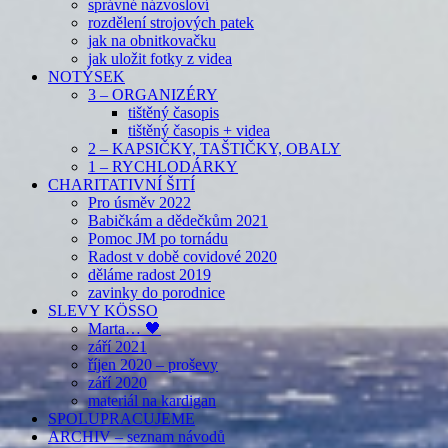
správné názvosloví
rozdělení strojových patek
jak na obnitkovačku
jak uložit fotky z videa
NOTÝSEK
3 – ORGANIZÉRY
tištěný časopis
tištěný časopis + videa
2 – KAPSIČKY, TAŠTIČKY, OBALY
1 – RYCHLODÁRKY
CHARITATIVNÍ ŠITÍ
Pro úsměv 2022
Babičkám a dědečkům 2021
Pomoc JM po tornádu
Radost v době covidové 2020
děláme radost 2019
zavinky do porodnice
SLEVY KÖSSO
Marta… 🖤
září 2021
říjen 2020 – proševy
září 2020
materiál na kardigan
SPOLUPRACUJEME
ARCHIV – seznam návodů