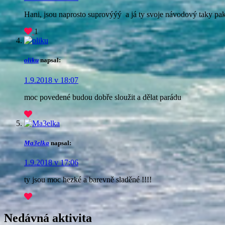
Hani, jsou naprosto suprovýýý
a já ty svoje návodový taky pa
1
oliku
napsal:
1.9.2018 v 18:07
moc povedené
budou dobře sloužit a dělat parádu
Ma3elka
napsal:
1.9.2018 v 17:06
ty jsou moc hezké a barevně sladěné !!!!
Nedávná aktivita