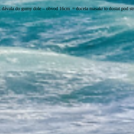
k dávala do gumy dole – obvod 16cm = docela masakr to dostat pod stro