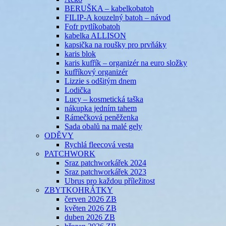
BERUŠKA – kabelkobatoh
FILIP-A kouzelný batoh – návod
Fofr pytlíkobatoh
kabelka ALLISON
kapsička na roušky pro prvňáky
karis blok
karis kufřík – organizér na euro složky
kufříkový organizér
Lizzie s odšitým dnem
Lodička
Lucy – kosmetická taška
nákupka jedním tahem
Rámečková peněženka
Sada obalů na malé gely
ODĚVY
Rychlá fleecová vesta
PATCHWORK
Sraz patchworkářek 2024
Sraz patchworkářek 2023
Ubrus pro každou příležitost
ZBYTKOHRÁTKY
červen 2026 ZB
květen 2026 ZB
duben 2026 ZB