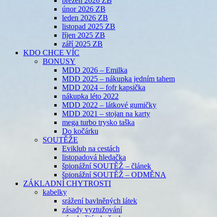
březen 2026 ZB
únor 2026 ZB
leden 2026 ZB
listopad 2025 ZB
říjen 2025 ZB
září 2025 ZB
KDO CHCE VÍC
BONUSY
MDD 2026 – Emilka
MDD 2025 – nákupka jedním tahem
MDD 2024 – fofr kapsička
nákupka léto 2022
MDD 2022 – látkové gumičky
MDD 2021 – stojan na karty
mega turbo trysko taška
Do kočárku
SOUTĚŽE
Eviklub na cestách
listopadová hledačka
špionážní SOUTĚŽ – článek
špionážní SOUTĚŽ – ODMĚNA
ZÁKLADNÍ CHYTROSTI
kabelky
srážení bavlněných látek
zásady vyztužování