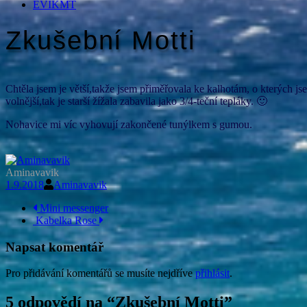
EVIKMT
Zkušební Motti
Chtěla jsem je větší,takže jsem přiměřovala ke kalhotám, o kterých jse
volnější,tak je starší žížala zabavila jako 3/4-teční tepláky. 🙂
Nohavice mi víc vyhovují zakončené tunýlkem s gumou.
Aminavavik
1.9.2018
Aminavavik
Navigace
Mini messenger
Kabelka Rose
příspěvku
Napsat komentář
Pro přidávání komentářů se musíte nejdříve
přihlásit
.
5 odpovědí na “
Zkušební Motti
”