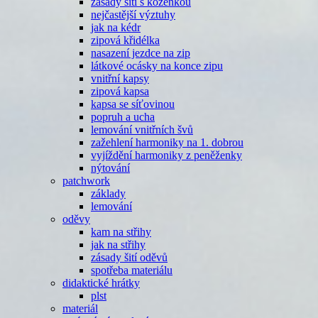
zásady šití s koženkou
nejčastější výztuhy
jak na kédr
zipová křidélka
nasazení jezdce na zip
látkové ocásky na konce zipu
vnitřní kapsy
zipová kapsa
kapsa se síťovinou
popruh a ucha
lemování vnitřních švů
zažehlení harmoniky na 1. dobrou
vyjíždění harmoniky z peněženky
nýtování
patchwork
základy
lemování
oděvy
kam na střihy
jak na střihy
zásady šití oděvů
spotřeba materiálu
didaktické hrátky
plst
materiál