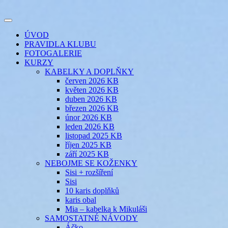
Přejít
k
Toggle
obsahu
šicí klub
EVIKLUB
navigation
ÚVOD
webu
PRAVIDLA KLUBU
FOTOGALERIE
KURZY
KABELKY A DOPLŇKY
červen 2026 KB
květen 2026 KB
duben 2026 KB
březen 2026 KB
únor 2026 KB
leden 2026 KB
listopad 2025 KB
říjen 2025 KB
září 2025 KB
NEBOJME SE KOŽENKY
Sisi + rozšíření
Sisi
10 karis doplňků
karis obal
Mia – kabelka k Mikuláši
SAMOSTATNÉ NÁVODY
Áčko