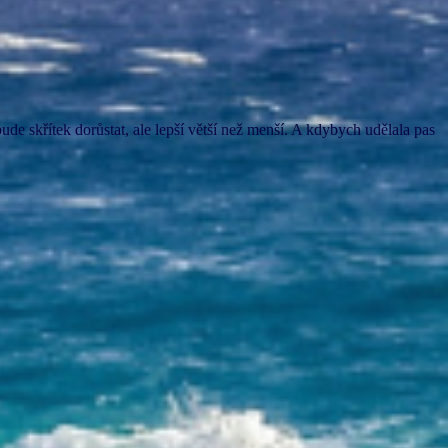
ude skřítek dorůstat, ale lepší větší než menší. A kdybych udělala pas