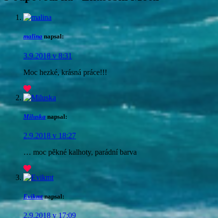
malina
napsal:
3.9.2018 v 8:31
Moc hezké, krásná práce!!!
Miluska
napsal:
2.9.2018 v 18:27
… moc pěkné kalhoty, parádní barva
Evikmt
napsal:
2.9.2018 v 17:09