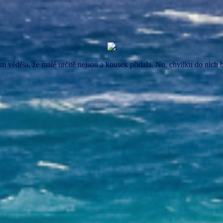
m věděla, že malé určitě nejsou a kousek přidala. No, chvilku do nich b