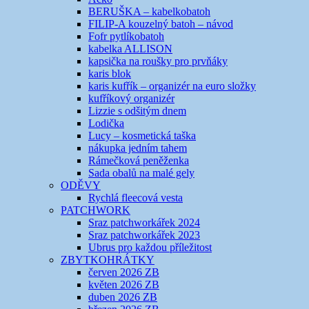
BERUŠKA – kabelkobatoh
FILIP-A kouzelný batoh – návod
Fofr pytlíkobatoh
kabelka ALLISON
kapsička na roušky pro prvňáky
karis blok
karis kufřík – organizér na euro složky
kufříkový organizér
Lizzie s odšitým dnem
Lodička
Lucy – kosmetická taška
nákupka jedním tahem
Rámečková peněženka
Sada obalů na malé gely
ODĚVY
Rychlá fleecová vesta
PATCHWORK
Sraz patchworkářek 2024
Sraz patchworkářek 2023
Ubrus pro každou příležitost
ZBYTKOHRÁTKY
červen 2026 ZB
květen 2026 ZB
duben 2026 ZB