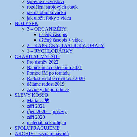
správné názvosloví
rozdělení strojových patek
jak na obnitkovačku
jak uložit fotky z videa
NOTÝSEK
3 – ORGANIZÉRY
tištěný časopis
tištěný časopis + videa
2 – KAPSIČKY, TAŠTIČKY, OBALY
1 – RYCHLODÁRKY
CHARITATIVNÍ ŠITÍ
Pro úsměv 2022
Babičkám a dědečkům 2021
Pomoc JM po tornádu
Radost v době covidové 2020
děláme radost 2019
zavinky do porodnice
SLEVY KÖSSO
Marta… 🖤
září 2021
říjen 2020 – proševy
září 2020
materiál na kardigan
SPOLUPRACUJEME
ARCHIV – seznam návodů