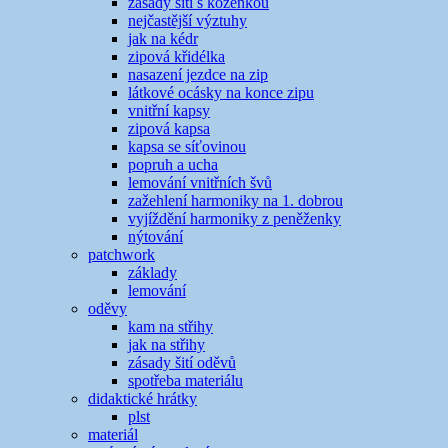
zásady šití s koženkou
nejčastější výztuhy
jak na kédr
zipová křidélka
nasazení jezdce na zip
látkové ocásky na konce zipu
vnitřní kapsy
zipová kapsa
kapsa se síťovinou
popruh a ucha
lemování vnitřních švů
zažehlení harmoniky na 1. dobrou
vyjíždění harmoniky z peněženky
nýtování
patchwork
základy
lemování
oděvy
kam na střihy
jak na střihy
zásady šití oděvů
spotřeba materiálu
didaktické hrátky
plst
materiál