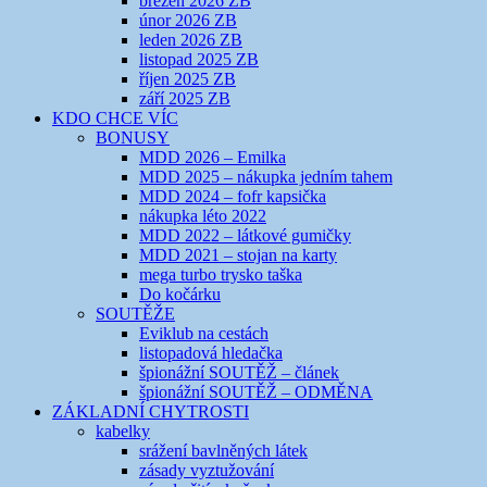
březen 2026 ZB
únor 2026 ZB
leden 2026 ZB
listopad 2025 ZB
říjen 2025 ZB
září 2025 ZB
KDO CHCE VÍC
BONUSY
MDD 2026 – Emilka
MDD 2025 – nákupka jedním tahem
MDD 2024 – fofr kapsička
nákupka léto 2022
MDD 2022 – látkové gumičky
MDD 2021 – stojan na karty
mega turbo trysko taška
Do kočárku
SOUTĚŽE
Eviklub na cestách
listopadová hledačka
špionážní SOUTĚŽ – článek
špionážní SOUTĚŽ – ODMĚNA
ZÁKLADNÍ CHYTROSTI
kabelky
srážení bavlněných látek
zásady vyztužování