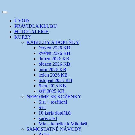
Přejít
k
Toggle
obsahu
šicí klub
EVIKLUB
navigation
ÚVOD
webu
PRAVIDLA KLUBU
FOTOGALERIE
KURZY
KABELKY A DOPLŇKY
červen 2026 KB
květen 2026 KB
duben 2026 KB
březen 2026 KB
únor 2026 KB
leden 2026 KB
listopad 2025 KB
říjen 2025 KB
září 2025 KB
NEBOJME SE KOŽENKY
Sisi + rozšíření
Sisi
10 karis doplňků
karis obal
Mia – kabelka k Mikuláši
SAMOSTATNÉ NÁVODY
Áčko