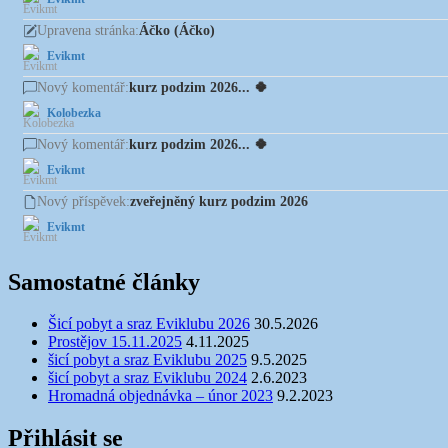
Áčko (Áčko)
Upravena stránka:
Evikmt
kurz podzim 2026... 🍀
Nový komentář:
Kolobezka
kurz podzim 2026... 🍀
Nový komentář:
Evikmt
zveřejněný kurz podzim 2026
Nový příspěvek:
Evikmt
Samostatné články
Šicí pobyt a sraz Eviklubu 2026
30.5.2026
Prostějov 15.11.2025
4.11.2025
šicí pobyt a sraz Eviklubu 2025
9.5.2025
šicí pobyt a sraz Eviklubu 2024
2.6.2023
Hromadná objednávka – únor 2023
9.2.2023
Přihlásit se