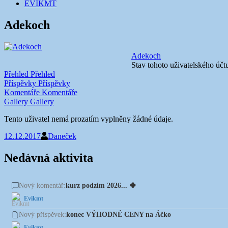
EVIKMT
Adekoch
Adekoch
Stav tohoto uživatelského účt
Přehled
Přehled
Příspěvky
Příspěvky
Komentáře
Komentáře
Gallery
Gallery
Tento uživatel nemá prozatím vyplněny žádné údaje.
12.12.2017
Daneček
Nedávná aktivita
kurz podzim 2026... 🍀
Nový komentář:
Evikmt
konec VÝHODNÉ CENY na Áčko
Nový příspěvek:
Evikmt