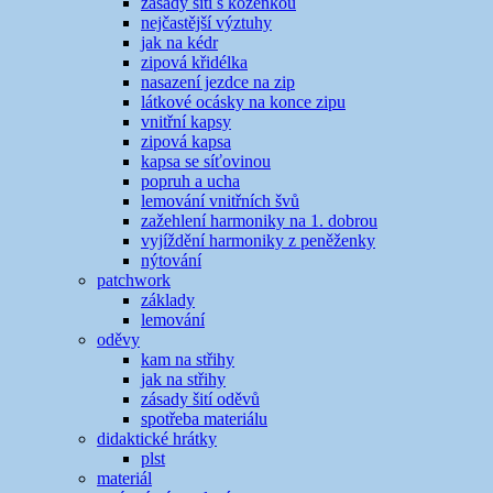
zásady šití s koženkou
nejčastější výztuhy
jak na kédr
zipová křidélka
nasazení jezdce na zip
látkové ocásky na konce zipu
vnitřní kapsy
zipová kapsa
kapsa se síťovinou
popruh a ucha
lemování vnitřních švů
zažehlení harmoniky na 1. dobrou
vyjíždění harmoniky z peněženky
nýtování
patchwork
základy
lemování
oděvy
kam na střihy
jak na střihy
zásady šití oděvů
spotřeba materiálu
didaktické hrátky
plst
materiál