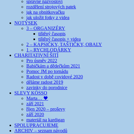
správné názvosloví
rozdělení strojových patek
jak na obnitkovačku
jak uložit fotky z videa
NOTÝSEK
3 – ORGANIZÉRY
tištěný časopis
tištěný časopis + videa
2 – KAPSIČKY, TAŠTIČKY, OBALY
1 – RYCHLODÁRKY
CHARITATIVNÍ ŠITÍ
Pro úsměv 2022
Babičkám a dědečkům 2021
Pomoc JM po tornádu
Radost v době covidové 2020
děláme radost 2019
zavinky do porodnice
SLEVY KÖSSO
Marta… 🖤
září 2021
říjen 2020 – proševy
září 2020
materiál na kardigan
SPOLUPRACUJEME
ARCHIV – seznam návodů