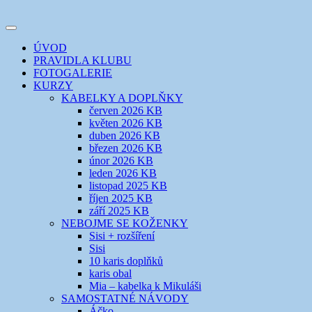
Přejít
k
Toggle
obsahu
šicí klub
EVIKLUB
navigation
ÚVOD
webu
PRAVIDLA KLUBU
FOTOGALERIE
KURZY
KABELKY A DOPLŇKY
červen 2026 KB
květen 2026 KB
duben 2026 KB
březen 2026 KB
únor 2026 KB
leden 2026 KB
listopad 2025 KB
říjen 2025 KB
září 2025 KB
NEBOJME SE KOŽENKY
Sisi + rozšíření
Sisi
10 karis doplňků
karis obal
Mia – kabelka k Mikuláši
SAMOSTATNÉ NÁVODY
Áčko