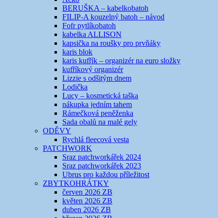
BERUŠKA – kabelkobatoh
FILIP-A kouzelný batoh – návod
Fofr pytlíkobatoh
kabelka ALLISON
kapsička na roušky pro prvňáky
karis blok
karis kufřík – organizér na euro složky
kufříkový organizér
Lizzie s odšitým dnem
Lodička
Lucy – kosmetická taška
nákupka jedním tahem
Rámečková peněženka
Sada obalů na malé gely
ODĚVY
Rychlá fleecová vesta
PATCHWORK
Sraz patchworkářek 2024
Sraz patchworkářek 2023
Ubrus pro každou příležitost
ZBYTKOHRÁTKY
červen 2026 ZB
květen 2026 ZB
duben 2026 ZB