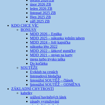
březen 2026 ZB
únor 2026 ZB
leden 2026 ZB
listopad 2025 ZB
říjen 2025 ZB
září 2025 ZB
KDO CHCE VÍC
BONUSY
MDD 2026 – Emilka
MDD 2025 – nákupka jedním tahem
MDD 2024 – fofr kapsička
nákupka léto 2022
MDD 2022 – látkové gumičky
MDD 2021 – stojan na karty
mega turbo trysko taška
Do kočárku
SOUTĚŽE
Eviklub na cestách
listopadová hledačka
špionážní SOUTĚŽ – článek
špionážní SOUTĚŽ – ODMĚNA
ZÁKLADNÍ CHYTROSTI
kabelky
srážení bavlněných látek
zásady vyztužování