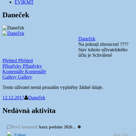
EVIKMT
Daneček
Daneček
Na pokraji zhroucení ????
Stav tohoto uživatelského
účtu je Schválené
Přehled
Přehled
Příspěvky
Příspěvky
Komentáře
Komentáře
Gallery
Gallery
Tento uživatel nemá prozatím vyplněny žádné údaje.
12.12.2017
Daneček
Nedávná aktivita
kurz podzim 2026... 🍀
Nový komentář:
Evikmt
před 3 dny