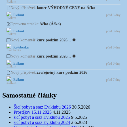
konec VÝHODNÉ CENY na Áčko
Nový příspěvek:
Evikmt
před 3 dny
Áčko (Áčko)
Upravena stránka:
Evikmt
před 3 dny
kurz podzim 2026... 🍀
Nový komentář:
Kolobezka
před 6 dny
kurz podzim 2026... 🍀
Nový komentář:
Evikmt
před 6 dny
zveřejněný kurz podzim 2026
Nový příspěvek:
Evikmt
před 7 dny
Samostatné články
Šicí pobyt a sraz Eviklubu 2026
30.5.2026
Prostějov 15.11.2025
4.11.2025
šicí pobyt a sraz Eviklubu 2025
9.5.2025
šicí pobyt a sraz Eviklubu 2024
2.6.2023