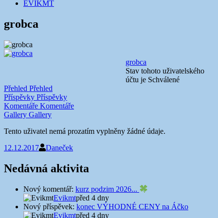
EVIKMT
grobca
grobca
Stav tohoto uživatelského
účtu je Schválené
Přehled
Přehled
Příspěvky
Příspěvky
Komentáře
Komentáře
Gallery
Gallery
Tento uživatel nemá prozatím vyplněny žádné údaje.
12.12.2017
Daneček
Nedávná aktivita
Nový komentář:
kurz podzim 2026...
Evikmt
před 4 dny
Nový příspěvek:
konec VÝHODNÉ CENY na Áčko
Evikmt
před 4 dny