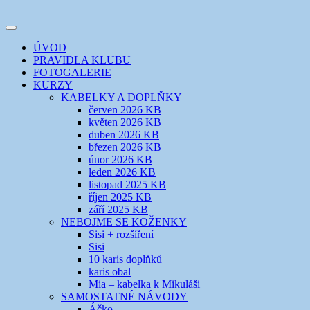
Přejít
k
Toggle
obsahu
šicí klub
EVIKLUB
navigation
ÚVOD
webu
PRAVIDLA KLUBU
FOTOGALERIE
KURZY
KABELKY A DOPLŇKY
červen 2026 KB
květen 2026 KB
duben 2026 KB
březen 2026 KB
únor 2026 KB
leden 2026 KB
listopad 2025 KB
říjen 2025 KB
září 2025 KB
NEBOJME SE KOŽENKY
Sisi + rozšíření
Sisi
10 karis doplňků
karis obal
Mia – kabelka k Mikuláši
SAMOSTATNÉ NÁVODY
Áčko