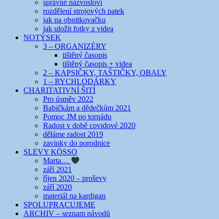
správné názvosloví
rozdělení strojových patek
jak na obnitkovačku
jak uložit fotky z videa
NOTÝSEK
3 – ORGANIZÉRY
tištěný časopis
tištěný časopis + videa
2 – KAPSIČKY, TAŠTIČKY, OBALY
1 – RYCHLODÁRKY
CHARITATIVNÍ ŠITÍ
Pro úsměv 2022
Babičkám a dědečkům 2021
Pomoc JM po tornádu
Radost v době covidové 2020
děláme radost 2019
zavinky do porodnice
SLEVY KÖSSO
Marta…
září 2021
říjen 2020 – proševy
září 2020
materiál na kardigan
SPOLUPRACUJEME
ARCHIV – seznam návodů