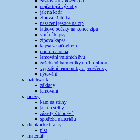
zásady šití s koženkou
nejčastější výztuhy
jak na kédr
zipová křidélka
nasazení jezdce na zip
látkové ocásky na konce zipu
vnitřní kapsy
zipová kapsa
kapsa se síťovinou
popruh a ucha
lemování vnitřních švů
zažehlení harmoniky na 1. dobrou
vyjíždění harmoniky z peněženky
nýtování
patchwork
základy
lemování
oděvy
kam na střihy
jak na střihy
zásady šití oděvů
spotřeba materiálu
didaktické hrátky
plst
materiál