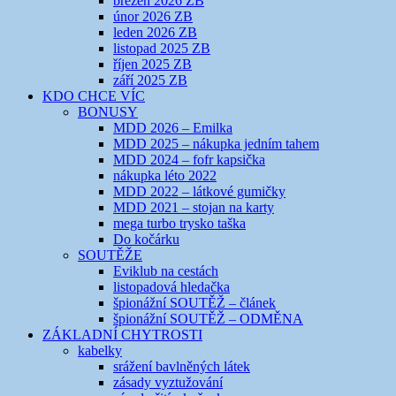
březen 2026 ZB
únor 2026 ZB
leden 2026 ZB
listopad 2025 ZB
říjen 2025 ZB
září 2025 ZB
KDO CHCE VÍC
BONUSY
MDD 2026 – Emilka
MDD 2025 – nákupka jedním tahem
MDD 2024 – fofr kapsička
nákupka léto 2022
MDD 2022 – látkové gumičky
MDD 2021 – stojan na karty
mega turbo trysko taška
Do kočárku
SOUTĚŽE
Eviklub na cestách
listopadová hledačka
špionážní SOUTĚŽ – článek
špionážní SOUTĚŽ – ODMĚNA
ZÁKLADNÍ CHYTROSTI
kabelky
srážení bavlněných látek
zásady vyztužování