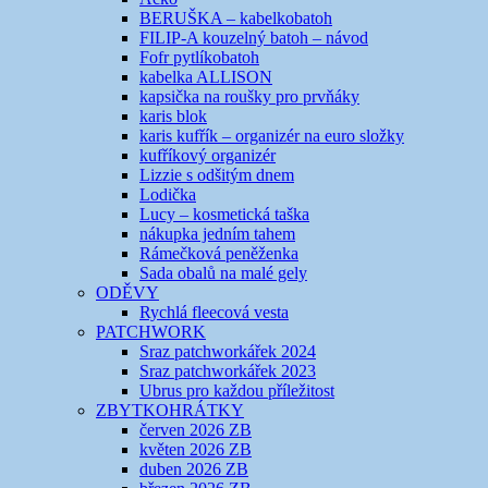
BERUŠKA – kabelkobatoh
FILIP-A kouzelný batoh – návod
Fofr pytlíkobatoh
kabelka ALLISON
kapsička na roušky pro prvňáky
karis blok
karis kufřík – organizér na euro složky
kufříkový organizér
Lizzie s odšitým dnem
Lodička
Lucy – kosmetická taška
nákupka jedním tahem
Rámečková peněženka
Sada obalů na malé gely
ODĚVY
Rychlá fleecová vesta
PATCHWORK
Sraz patchworkářek 2024
Sraz patchworkářek 2023
Ubrus pro každou příležitost
ZBYTKOHRÁTKY
červen 2026 ZB
květen 2026 ZB
duben 2026 ZB