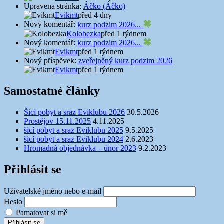
Upravena stránka:
Áčko (Áčko)
Evikmt
před 4 dny
Nový komentář:
kurz podzim 2026...
Kolobezka
před 1 týdnem
Nový komentář:
kurz podzim 2026...
Evikmt
před 1 týdnem
Nový příspěvek:
zveřejněný kurz podzim 2026
Evikmt
před 1 týdnem
Samostatné články
Šicí pobyt a sraz Eviklubu 2026
30.5.2026
Prostějov 15.11.2025
4.11.2025
šicí pobyt a sraz Eviklubu 2025
9.5.2025
šicí pobyt a sraz Eviklubu 2024
2.6.2023
Hromadná objednávka – únor 2023
9.2.2023
Přihlásit se
Uživatelské jméno nebo e-mail
Heslo
Pamatovat si mě
Přihlásit se