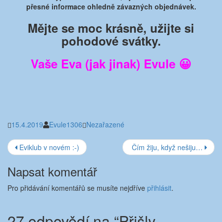
přesné informace ohledně závazných objednávek.
Mějte se moc krásně, užijte si
pohodové svátky.
Vaše Eva (jak jinak) Evule 😀
15.4.2019
Evule1306
Nezařazené
Navigace
Eviklub v novém :-)
Čím žiju, když nešiju…
příspěvku
Napsat komentář
Pro přidávání komentářů se musíte nejdříve
přihlásit
.
27 odpovědí na “
Přišly