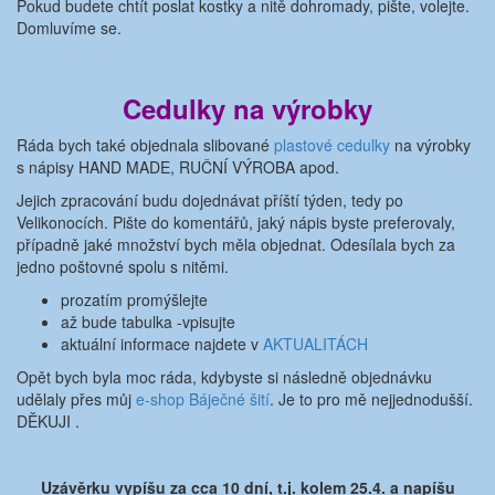
Pokud budete chtít poslat kostky a nitě dohromady, pište, volejte.
Domluvíme se.
Cedulky na výrobky
Ráda bych také objednala slibované
plastové cedulky
na výrobky
s nápisy HAND MADE, RUČNÍ VÝROBA apod.
Jejich zpracování budu dojednávat příští týden, tedy po
Velikonocích. Pište do komentářů, jaký nápis byste preferovaly,
případně jaké množství bych měla objednat. Odesílala bych za
jedno poštovné spolu s nitěmi.
prozatím promýšlejte
až bude tabulka -vpisujte
aktuální informace najdete v
AKTUALITÁCH
Opět bych byla moc ráda, kdybyste si následně objednávku
udělaly přes můj
e-shop Báječné šití
. Je to pro mě nejjednodušší.
DĚKUJI .
Uzávěrku vypíšu za cca 10 dní, t.j. kolem 25.4. a napíšu