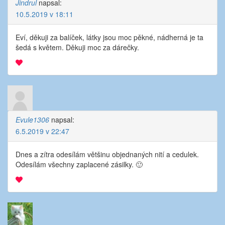
Jindrul
napsal:
10.5.2019 v 18:11
Eví,
děkuji za balíček, látky jsou moc pěkné, nádherná je ta
šedá s květem. Děkuji moc za dárečky.
Evule1306
napsal:
6.5.2019 v 22:47
Dnes a zítra odesílám většinu objednaných nití a cedulek.
Odesílám všechny zaplacené zásilky. 🙂