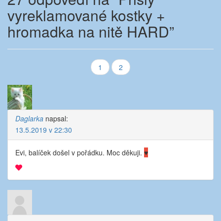
vyreklamované kostky +
hromadka na nitě HARD
”
Navigace
1
2
v
komentářích
Daglarka
napsal:
13.5.2019 v 22:30
Evi, balíček došel v pořádku. Moc děkuji.
♥