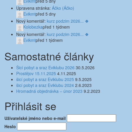
Evikmt
před 5 dny
Upravena stránka:
Áčko (Áčko)
Evikmt
před 5 dny
Nový komentář:
kurz podzim 2026... 🍀
Kolobezka
před 1 týdnem
Nový komentář:
kurz podzim 2026... 🍀
Evikmt
před 1 týdnem
Samostatné články
Šicí pobyt a sraz Eviklubu 2026
30.5.2026
Prostějov 15.11.2025
4.11.2025
šicí pobyt a sraz Eviklubu 2025
9.5.2025
šicí pobyt a sraz Eviklubu 2024
2.6.2023
Hromadná objednávka – únor 2023
9.2.2023
Přihlásit se
Uživatelské jméno nebo e-mail
Heslo