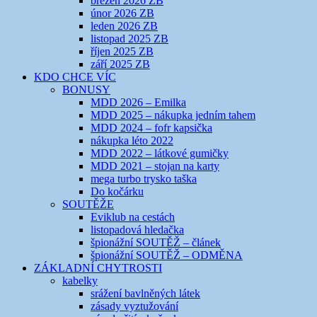
březen 2026 ZB
únor 2026 ZB
leden 2026 ZB
listopad 2025 ZB
říjen 2025 ZB
září 2025 ZB
KDO CHCE VÍC
BONUSY
MDD 2026 – Emilka
MDD 2025 – nákupka jedním tahem
MDD 2024 – fofr kapsička
nákupka léto 2022
MDD 2022 – látkové gumičky
MDD 2021 – stojan na karty
mega turbo trysko taška
Do kočárku
SOUTĚŽE
Eviklub na cestách
listopadová hledačka
špionážní SOUTĚŽ – článek
špionážní SOUTĚŽ – ODMĚNA
ZÁKLADNÍ CHYTROSTI
kabelky
srážení bavlněných látek
zásady vyztužování