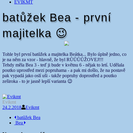
EVIKMT
batůžek Bea - první
majitelka 😉
Tohle byl první batůžek a majitelka Beátka... Bylo úplně jedno, co
je na něm za vzor - hlavně, že byl RŮŮŮŮŽOVEJ!!!
Tehdy měla Bea 3 - teď ji bude v květnu 6 - nějak to letí. Udělala
poutko uprostřed mezi popruhama - a pak mi došlo, že na postavě
pak vypadá jako oslí uši - takže popruhy doprostřed a poutko
zeširoka - to je jasně lepší varianta 😉
Evikmt
24.2.2018
Evikmt
Navigace
batůžek Bea
Bea
příspěvku