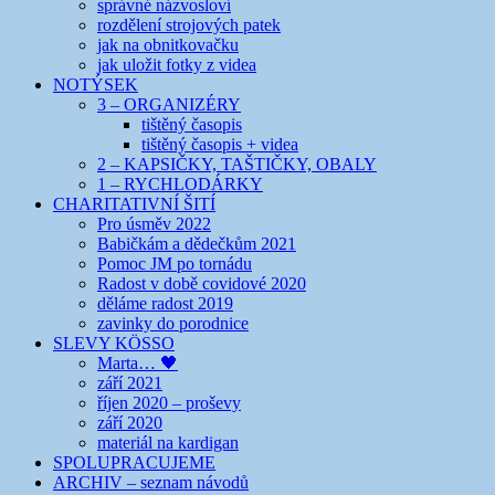
správné názvosloví
rozdělení strojových patek
jak na obnitkovačku
jak uložit fotky z videa
NOTÝSEK
3 – ORGANIZÉRY
tištěný časopis
tištěný časopis + videa
2 – KAPSIČKY, TAŠTIČKY, OBALY
1 – RYCHLODÁRKY
CHARITATIVNÍ ŠITÍ
Pro úsměv 2022
Babičkám a dědečkům 2021
Pomoc JM po tornádu
Radost v době covidové 2020
děláme radost 2019
zavinky do porodnice
SLEVY KÖSSO
Marta… 🖤
září 2021
říjen 2020 – proševy
září 2020
materiál na kardigan
SPOLUPRACUJEME
ARCHIV – seznam návodů