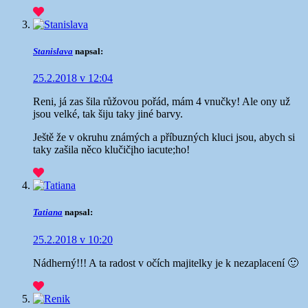
Stanislava
napsal:
25.2.2018 v 12:04
Reni, já zas šila růžovou pořád, mám 4 vnučky! Ale ony už
jsou velké, tak šiju taky jiné barvy.
Ještě že v okruhu známých a příbuzných kluci jsou, abych si
taky zašila něco klučičįho iacute;ho!
Tatiana
napsal:
25.2.2018 v 10:20
Nádherný!!! A ta radost v očích majitelky je k nezaplacení 🙂