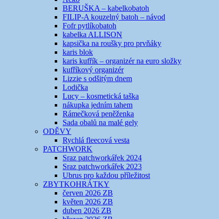
BERUŠKA – kabelkobatoh
FILIP-A kouzelný batoh – návod
Fofr pytlíkobatoh
kabelka ALLISON
kapsička na roušky pro prvňáky
karis blok
karis kufřík – organizér na euro složky
kufříkový organizér
Lizzie s odšitým dnem
Lodička
Lucy – kosmetická taška
nákupka jedním tahem
Rámečková peněženka
Sada obalů na malé gely
ODĚVY
Rychlá fleecová vesta
PATCHWORK
Sraz patchworkářek 2024
Sraz patchworkářek 2023
Ubrus pro každou příležitost
ZBYTKOHRÁTKY
červen 2026 ZB
květen 2026 ZB
duben 2026 ZB