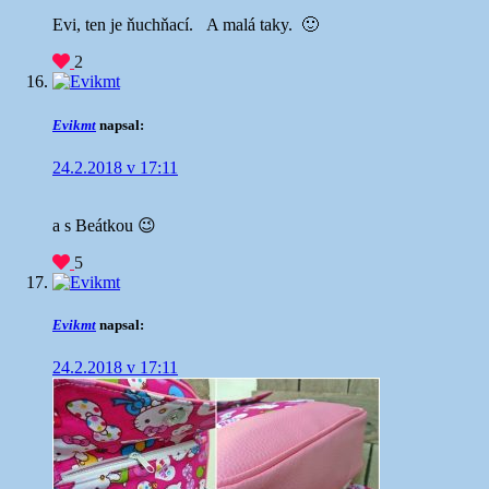
Evi, ten je ňuchňací. A malá taky. 🙂
2
Evikmt
napsal:
24.2.2018 v 17:11
a s Beátkou 😉
5
Evikmt
napsal:
24.2.2018 v 17:11