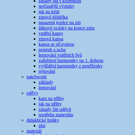
zásady šití s koženkou
nejčastější výztuhy
jak na kédr
zipová křidélka
nasazení jezdce na zip
látkové ocásky na konce zipu
vnitřní kapsy
zipová kapsa
kapsa se síťovinou
popruh a ucha
lemování vnitřních švů
zažehlení harmoniky na 1. dobrou
vyjíždění harmoniky z peněženky
nýtování
patchwork
základy
lemování
oděvy
kam na střihy
jak na střihy
zásady šití oděvů
spotřeba materiálu
didaktické hrátky
plst
materiál