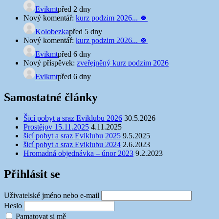
Evikmt
před 2 dny
Nový komentář:
kurz podzim 2026... 🍀
Kolobezka
před 5 dny
Nový komentář:
kurz podzim 2026... 🍀
Evikmt
před 6 dny
Nový příspěvek:
zveřejněný kurz podzim 2026
Evikmt
před 6 dny
Samostatné články
Šicí pobyt a sraz Eviklubu 2026
30.5.2026
Prostějov 15.11.2025
4.11.2025
šicí pobyt a sraz Eviklubu 2025
9.5.2025
šicí pobyt a sraz Eviklubu 2024
2.6.2023
Hromadná objednávka – únor 2023
9.2.2023
Přihlásit se
Uživatelské jméno nebo e-mail
Heslo
Pamatovat si mě