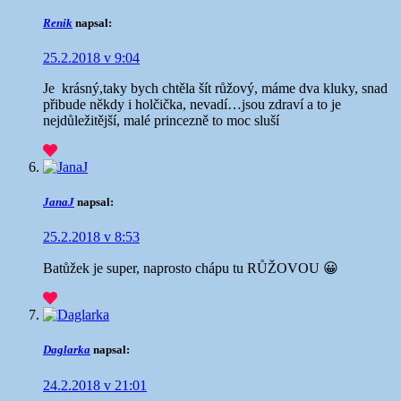
Renik
napsal:
25.2.2018 v 9:04
Je krásný,taky bych chtěla šít růžový, máme dva kluky, snad
přibude někdy i holčička, nevadí…jsou zdraví a to je
nejdůležitější, malé princezně to moc sluší
JanaJ
napsal:
25.2.2018 v 8:53
Batůžek je super, naprosto chápu tu RŮŽOVOU 😀
Daglarka
napsal:
24.2.2018 v 21:01