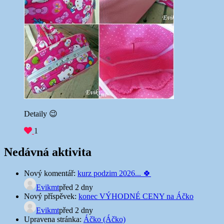
Detaily 😉
1
Nedávná aktivita
Nový komentář:
kurz podzim 2026... 🍀
Evikmt
před 2 dny
Nový příspěvek:
konec VÝHODNÉ CENY na Áčko
Evikmt
před 2 dny
Upravena stránka:
Áčko (Áčko)