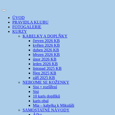
Přejít
k
Toggle
obsahu
šicí klub
EVIKLUB
navigation
ÚVOD
webu
PRAVIDLA KLUBU
FOTOGALERIE
KURZY
KABELKY A DOPLŇKY
červen 2026 KB
květen 2026 KB
duben 2026 KB
březen 2026 KB
únor 2026 KB
leden 2026 KB
listopad 2025 KB
říjen 2025 KB
září 2025 KB
NEBOJME SE KOŽENKY
Sisi + rozšíření
Sisi
10 karis doplňků
karis obal
Mia – kabelka k Mikuláši
SAMOSTATNÉ NÁVODY
Áčko