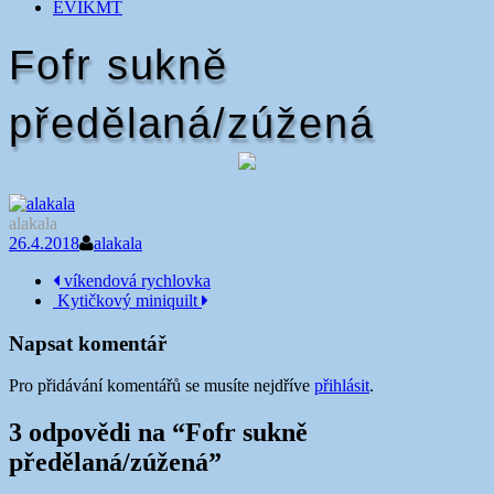
EVIKMT
Fofr sukně
předělaná/zúžená
alakala
26.4.2018
alakala
Navigace
víkendová rychlovka
Kytičkový miniquilt
příspěvku
Napsat komentář
Pro přidávání komentářů se musíte nejdříve
přihlásit
.
3 odpovědi na “
Fofr sukně
předělaná/zúžená
”