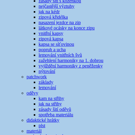
zásady šití s koženkou
nejčastější výztuhy
jak na kédr
zipová křidélka
nasazení jezdce na zip
látkové ocásky na konce zipu
vnitřní kapsy
zipová kapsa
kapsa se síťovinou
popruh a ucha
lemování vnitřních švů
zažehlení harmoniky na 1. dobrou
vyjíždění harmoniky z peněženky
nýtování
patchwork
základy
lemování
oděvy
kam na střihy
jak na střihy
zásady šití oděvů
spotřeba materiálu
didaktické hrátky
plst
materiál