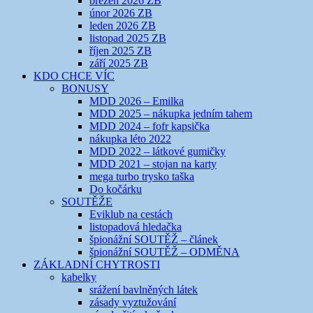
březen 2026 ZB
únor 2026 ZB
leden 2026 ZB
listopad 2025 ZB
říjen 2025 ZB
září 2025 ZB
KDO CHCE VÍC
BONUSY
MDD 2026 – Emilka
MDD 2025 – nákupka jedním tahem
MDD 2024 – fofr kapsička
nákupka léto 2022
MDD 2022 – látkové gumičky
MDD 2021 – stojan na karty
mega turbo trysko taška
Do kočárku
SOUTĚŽE
Eviklub na cestách
listopadová hledačka
špionážní SOUTĚŽ – článek
špionážní SOUTĚŽ – ODMĚNA
ZÁKLADNÍ CHYTROSTI
kabelky
srážení bavlněných látek
zásady vyztužování