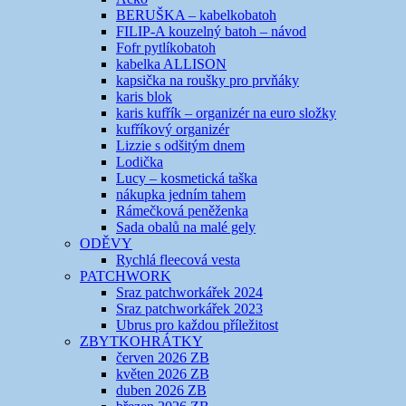
BERUŠKA – kabelkobatoh
FILIP-A kouzelný batoh – návod
Fofr pytlíkobatoh
kabelka ALLISON
kapsička na roušky pro prvňáky
karis blok
karis kufřík – organizér na euro složky
kufříkový organizér
Lizzie s odšitým dnem
Lodička
Lucy – kosmetická taška
nákupka jedním tahem
Rámečková peněženka
Sada obalů na malé gely
ODĚVY
Rychlá fleecová vesta
PATCHWORK
Sraz patchworkářek 2024
Sraz patchworkářek 2023
Ubrus pro každou příležitost
ZBYTKOHRÁTKY
červen 2026 ZB
květen 2026 ZB
duben 2026 ZB