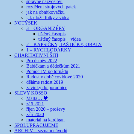
správné názvosloví
rozdělení strojových patek
jak na obnitkovačku
jak uložit fotky z videa
NOTÝSEK
3 – ORGANIZÉRY
tištěný časopis
tištěný časopis + videa
2 – KAPSIČKY, TAŠTIČKY, OBALY
1 – RYCHLODÁRKY
CHARITATIVNÍ ŠITÍ
Pro úsměv 2022
Babičkám a dědečkům 2021
Pomoc JM po tornádu
Radost v době covidové 2020
děláme radost 2019
zavinky do porodnice
SLEVY KÖSSO
Marta… 🖤
září 2021
říjen 2020 – proševy
září 2020
materiál na kardigan
SPOLUPRACUJEME
ARCHIV – seznam návodů