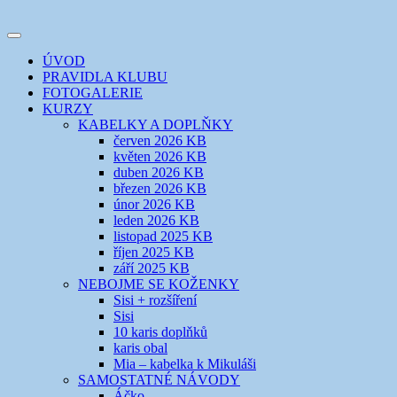
Přejít
k
Toggle
obsahu
šicí klub
EVIKLUB
navigation
ÚVOD
webu
PRAVIDLA KLUBU
FOTOGALERIE
KURZY
KABELKY A DOPLŇKY
červen 2026 KB
květen 2026 KB
duben 2026 KB
březen 2026 KB
únor 2026 KB
leden 2026 KB
listopad 2025 KB
říjen 2025 KB
září 2025 KB
NEBOJME SE KOŽENKY
Sisi + rozšíření
Sisi
10 karis doplňků
karis obal
Mia – kabelka k Mikuláši
SAMOSTATNÉ NÁVODY
Áčko