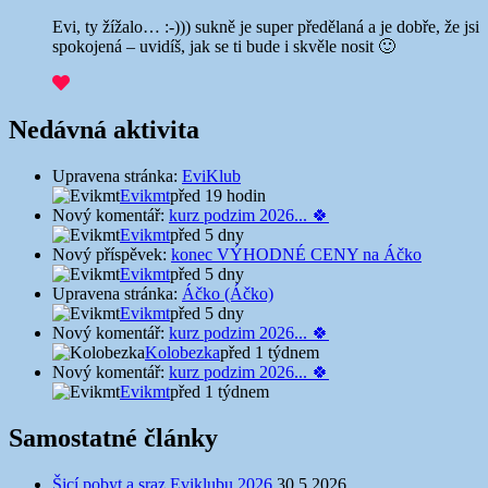
Evi, ty žížalo… :-))) sukně je super předělaná a je dobře, že jsi
spokojená – uvidíš, jak se ti bude i skvěle nosit 🙂
Nedávná aktivita
Upravena stránka:
EviKlub
Evikmt
před 19 hodin
Nový komentář:
kurz podzim 2026... 🍀
Evikmt
před 5 dny
Nový příspěvek:
konec VÝHODNÉ CENY na Áčko
Evikmt
před 5 dny
Upravena stránka:
Áčko (Áčko)
Evikmt
před 5 dny
Nový komentář:
kurz podzim 2026... 🍀
Kolobezka
před 1 týdnem
Nový komentář:
kurz podzim 2026... 🍀
Evikmt
před 1 týdnem
Samostatné články
Šicí pobyt a sraz Eviklubu 2026
30.5.2026