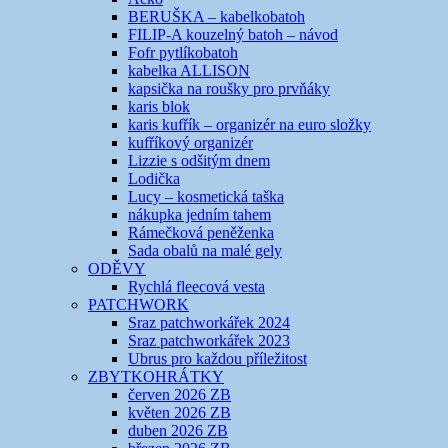
BERUŠKA – kabelkobatoh
FILIP-A kouzelný batoh – návod
Fofr pytlíkobatoh
kabelka ALLISON
kapsička na roušky pro prvňáky
karis blok
karis kufřík – organizér na euro složky
kufříkový organizér
Lizzie s odšitým dnem
Lodička
Lucy – kosmetická taška
nákupka jedním tahem
Rámečková peněženka
Sada obalů na malé gely
ODĚVY
Rychlá fleecová vesta
PATCHWORK
Sraz patchworkářek 2024
Sraz patchworkářek 2023
Ubrus pro každou příležitost
ZBYTKOHRÁTKY
červen 2026 ZB
květen 2026 ZB
duben 2026 ZB