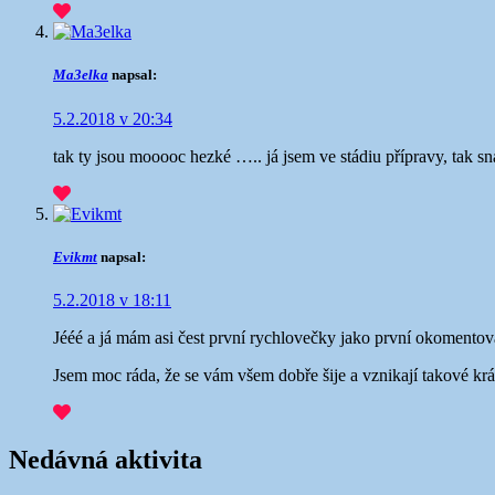
Ma3elka
napsal:
5.2.2018 v 20:34
tak ty jsou mooooc hezké ….. já jsem ve stádiu přípravy, tak s
Evikmt
napsal:
5.2.2018 v 18:11
Jééé a já mám asi čest první rychlovečky jako první okomentova
Jsem moc ráda, že se vám všem dobře šije a vznikají takové kr
Nedávná aktivita