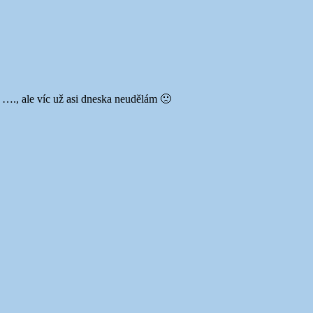
u …., ale víc už asi dneska neudělám 🙁