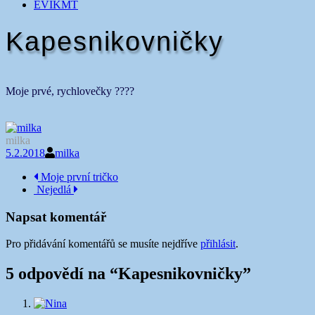
EVIKMT
Kapesnikovničky
Moje prvé, rychlovečky ????
milka
5.2.2018
milka
Navigace
Moje první tričko
Nejedlá
příspěvku
Napsat komentář
Pro přidávání komentářů se musíte nejdříve
přihlásit
.
5 odpovědí na “
Kapesnikovničky
”