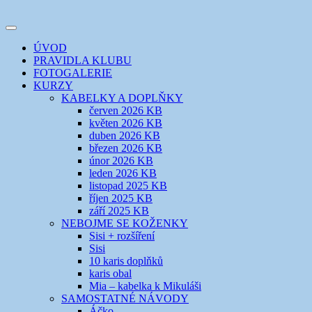
Přejít
k
Toggle
obsahu
šicí klub
EVIKLUB
navigation
ÚVOD
webu
PRAVIDLA KLUBU
FOTOGALERIE
KURZY
KABELKY A DOPLŇKY
červen 2026 KB
květen 2026 KB
duben 2026 KB
březen 2026 KB
únor 2026 KB
leden 2026 KB
listopad 2025 KB
říjen 2025 KB
září 2025 KB
NEBOJME SE KOŽENKY
Sisi + rozšíření
Sisi
10 karis doplňků
karis obal
Mia – kabelka k Mikuláši
SAMOSTATNÉ NÁVODY
Áčko