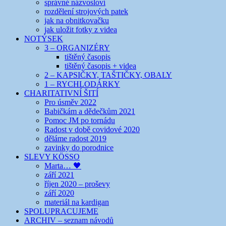
správné názvosloví
rozdělení strojových patek
jak na obnitkovačku
jak uložit fotky z videa
NOTÝSEK
3 – ORGANIZÉRY
tištěný časopis
tištěný časopis + videa
2 – KAPSIČKY, TAŠTIČKY, OBALY
1 – RYCHLODÁRKY
CHARITATIVNÍ ŠITÍ
Pro úsměv 2022
Babičkám a dědečkům 2021
Pomoc JM po tornádu
Radost v době covidové 2020
děláme radost 2019
zavinky do porodnice
SLEVY KÖSSO
Marta… 🖤
září 2021
říjen 2020 – proševy
září 2020
materiál na kardigan
SPOLUPRACUJEME
ARCHIV – seznam návodů