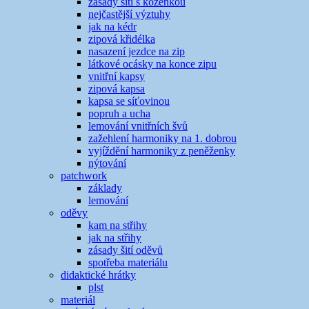
zásady šití s koženkou
nejčastější výztuhy
jak na kédr
zipová křidélka
nasazení jezdce na zip
látkové ocásky na konce zipu
vnitřní kapsy
zipová kapsa
kapsa se síťovinou
popruh a ucha
lemování vnitřních švů
zažehlení harmoniky na 1. dobrou
vyjíždění harmoniky z peněženky
nýtování
patchwork
základy
lemování
oděvy
kam na střihy
jak na střihy
zásady šití oděvů
spotřeba materiálu
didaktické hrátky
plst
materiál