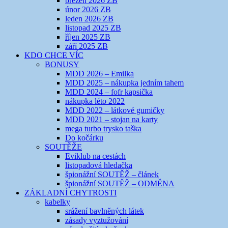
březen 2026 ZB
únor 2026 ZB
leden 2026 ZB
listopad 2025 ZB
říjen 2025 ZB
září 2025 ZB
KDO CHCE VÍC
BONUSY
MDD 2026 – Emilka
MDD 2025 – nákupka jedním tahem
MDD 2024 – fofr kapsička
nákupka léto 2022
MDD 2022 – látkové gumičky
MDD 2021 – stojan na karty
mega turbo trysko taška
Do kočárku
SOUTĚŽE
Eviklub na cestách
listopadová hledačka
špionážní SOUTĚŽ – článek
špionážní SOUTĚŽ – ODMĚNA
ZÁKLADNÍ CHYTROSTI
kabelky
srážení bavlněných látek
zásady vyztužování