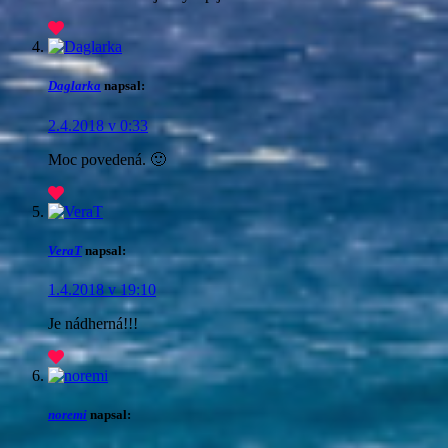
Daglarka
napsal:
2.4.2018 v 0:33
Moc povedená. 🙂
VeraT
napsal:
1.4.2018 v 19:10
Je nádherná!!!
noremi
napsal: