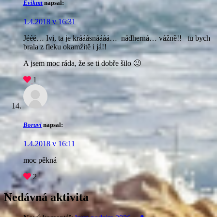
Evikmt
napsal:
1.4.2018 v 16:31
Jééé… Ivi, ta je krááásnáááá… nádherná… vážně!!
tu bych
brala z fleku okamžitě i já!!
A jsem moc ráda, že se ti dobře šilo 🙂
1
Boruvi
napsal:
1.4.2018 v 16:11
moc pěkná
2
Nedávná aktivita