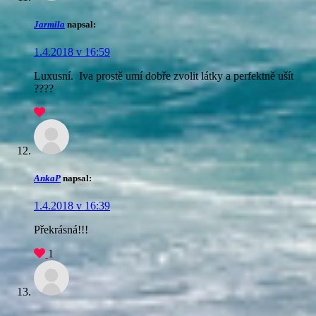
Jarmila
napsal:
1.4.2018 v 16:59
Luxusní. Iva prostě umí dobře zvolit látky a perfektně ušít
????
AnkaP
napsal:
1.4.2018 v 16:39
Překrásná!!!
1