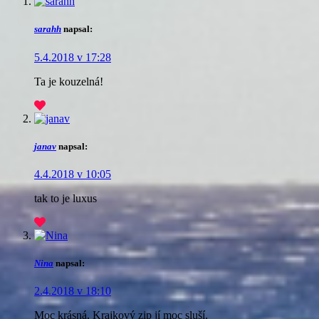
sarahh
napsal:
5.4.2018 v 17:28
Ta je kouzelná!
janav
napsal:
4.4.2018 v 10:05
tak to je luxus
Nina
napsal:
2.4.2018 v 18:10
Moc krásná. Krajkový zip jí moc sluší.