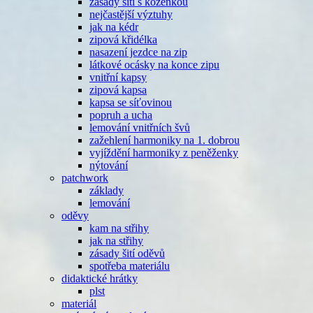
zásady šití s koženkou
nejčastější výztuhy
jak na kédr
zipová křidélka
nasazení jezdce na zip
látkové ocásky na konce zipu
vnitřní kapsy
zipová kapsa
kapsa se síťovinou
popruh a ucha
lemování vnitřních švů
zažehlení harmoniky na 1. dobrou
vyjíždění harmoniky z peněženky
nýtování
patchwork
základy
lemování
oděvy
kam na střihy
jak na střihy
zásady šití oděvů
spotřeba materiálu
didaktické hrátky
plst
materiál