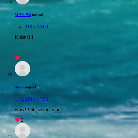
Mikšulka
napsal:
1.4.2018 v 18:00
Krásná!!!
oliku
napsal:
1.4.2018 v 17:50
wow!!! líbí se mi , moc
2