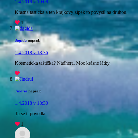
1.4.2018 v 19:08
Krasna tasticka a ten krajkovy zipek to povysil na druhou.
1
dagida
napsal:
1.4.2018 v 18:36
Kosmetická taštička? Nádhera. Moc krásné látky.
Jindrul
napsal:
1.4.2018 v 18:30
Ta se ti povedla.
1