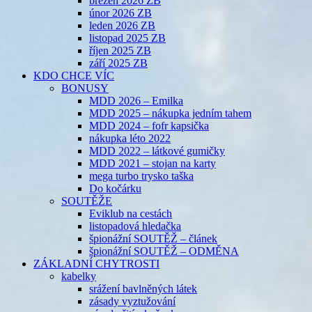
březen 2026 ZB
únor 2026 ZB
leden 2026 ZB
listopad 2025 ZB
říjen 2025 ZB
září 2025 ZB
KDO CHCE VÍC
BONUSY
MDD 2026 – Emilka
MDD 2025 – nákupka jedním tahem
MDD 2024 – fofr kapsička
nákupka léto 2022
MDD 2022 – látkové gumičky
MDD 2021 – stojan na karty
mega turbo trysko taška
Do kočárku
SOUTĚŽE
Eviklub na cestách
listopadová hledačka
špionážní SOUTĚŽ – článek
špionážní SOUTĚŽ – ODMĚNA
ZÁKLADNÍ CHYTROSTI
kabelky
srážení bavlněných látek
zásady vyztužování