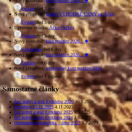
Nový komentář:
kurz podzim 2026... 🍀
Evikmt
před 3 dny
Nový příspěvek:
konec VÝHODNÉ CENY na Áčko
Evikmt
před 3 dny
Upravena stránka:
Áčko (Áčko)
Evikmt
před 3 dny
Nový komentář:
kurz podzim 2026... 🍀
Kolobezka
před 6 dny
Nový komentář:
kurz podzim 2026... 🍀
Evikmt
před 6 dny
Nový příspěvek:
zveřejněný kurz podzim 2026
Evikmt
před 1 týdnem
Samostatné články
Šicí pobyt a sraz Eviklubu 2026
30.5.2026
Prostějov 15.11.2025
4.11.2025
šicí pobyt a sraz Eviklubu 2025
9.5.2025
šicí pobyt a sraz Eviklubu 2024
2.6.2023
Hromadná objednávka – únor 2023
9.2.2023