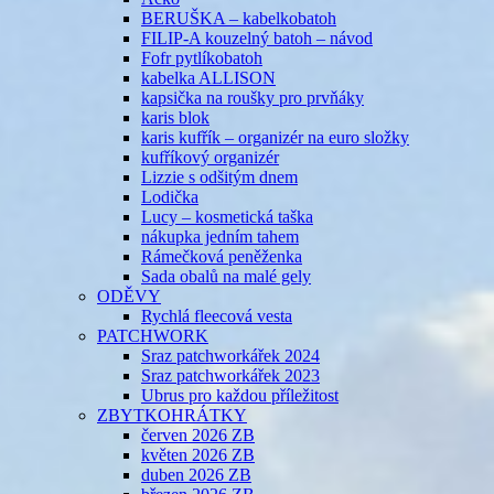
BERUŠKA – kabelkobatoh
FILIP-A kouzelný batoh – návod
Fofr pytlíkobatoh
kabelka ALLISON
kapsička na roušky pro prvňáky
karis blok
karis kufřík – organizér na euro složky
kufříkový organizér
Lizzie s odšitým dnem
Lodička
Lucy – kosmetická taška
nákupka jedním tahem
Rámečková peněženka
Sada obalů na malé gely
ODĚVY
Rychlá fleecová vesta
PATCHWORK
Sraz patchworkářek 2024
Sraz patchworkářek 2023
Ubrus pro každou příležitost
ZBYTKOHRÁTKY
červen 2026 ZB
květen 2026 ZB
duben 2026 ZB