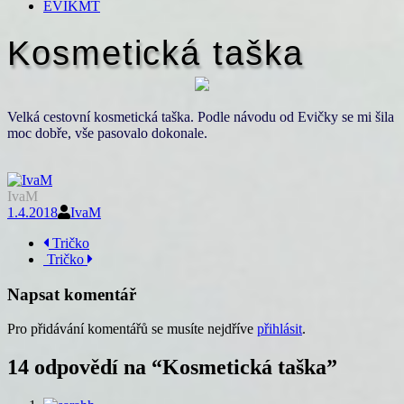
EVIKMT
Kosmetická taška
Velká cestovní kosmetická taška. Podle návodu od Evičky se mi šila
moc dobře, vše pasovalo dokonale.
IvaM
1.4.2018
IvaM
Navigace
Tričko
Tričko
příspěvku
Napsat komentář
Pro přidávání komentářů se musíte nejdříve
přihlásit
.
14 odpovědí na “
Kosmetická taška
”