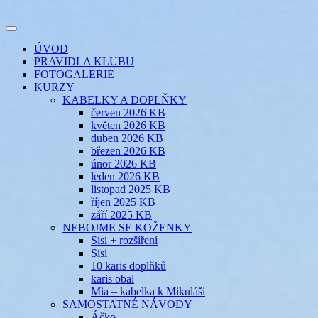
Přejít
k
Toggle
obsahu
šicí klub
EVIKLUB
navigation
ÚVOD
webu
PRAVIDLA KLUBU
FOTOGALERIE
KURZY
KABELKY A DOPLŇKY
červen 2026 KB
květen 2026 KB
duben 2026 KB
březen 2026 KB
únor 2026 KB
leden 2026 KB
listopad 2025 KB
říjen 2025 KB
září 2025 KB
NEBOJME SE KOŽENKY
Sisi + rozšíření
Sisi
10 karis doplňků
karis obal
Mia – kabelka k Mikuláši
SAMOSTATNÉ NÁVODY
Áčko