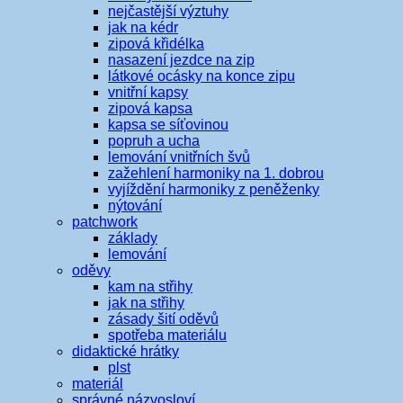
nejčastější výztuhy
jak na kédr
zipová křidélka
nasazení jezdce na zip
látkové ocásky na konce zipu
vnitřní kapsy
zipová kapsa
kapsa se síťovinou
popruh a ucha
lemování vnitřních švů
zažehlení harmoniky na 1. dobrou
vyjíždění harmoniky z peněženky
nýtování
patchwork
základy
lemování
oděvy
kam na střihy
jak na střihy
zásady šití oděvů
spotřeba materiálu
didaktické hrátky
plst
materiál
správné názvosloví