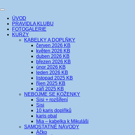
Přejít
k
Toggle
obsahu
šicí klub
EVIKLUB
navigation
ÚVOD
webu
PRAVIDLA KLUBU
FOTOGALERIE
KURZY
KABELKY A DOPLŇKY
červen 2026 KB
květen 2026 KB
duben 2026 KB
březen 2026 KB
únor 2026 KB
leden 2026 KB
listopad 2025 KB
říjen 2025 KB
září 2025 KB
NEBOJME SE KOŽENKY
Sisi + rozšíření
Sisi
10 karis doplňků
karis obal
Mia – kabelka k Mikuláši
SAMOSTATNÉ NÁVODY
Áčko