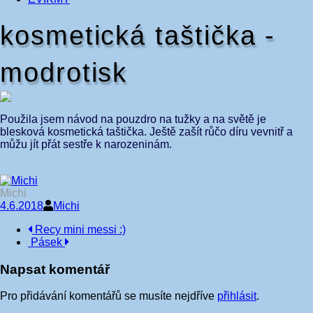
kosmetická taštička -
modrotisk
Použila jsem návod na pouzdro na tužky a na světě je
blesková kosmetická taštička. Ještě zašít růčo díru vevnitř a
můžu jít přát sestře k narozeninám.
Michi
4.6.2018
Michi
Navigace
Recy mini messi :)
Pásek
příspěvku
Napsat komentář
Pro přidávání komentářů se musíte nejdříve
přihlásit
.