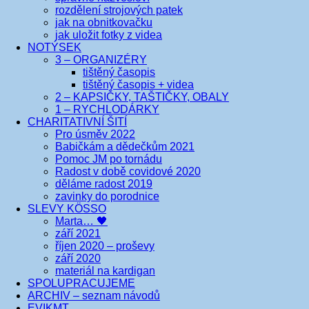
rozdělení strojových patek
jak na obnitkovačku
jak uložit fotky z videa
NOTÝSEK
3 – ORGANIZÉRY
tištěný časopis
tištěný časopis + videa
2 – KAPSIČKY, TAŠTIČKY, OBALY
1 – RYCHLODÁRKY
CHARITATIVNÍ ŠITÍ
Pro úsměv 2022
Babičkám a dědečkům 2021
Pomoc JM po tornádu
Radost v době covidové 2020
děláme radost 2019
zavinky do porodnice
SLEVY KÖSSO
Marta… 🖤
září 2021
říjen 2020 – proševy
září 2020
materiál na kardigan
SPOLUPRACUJEME
ARCHIV – seznam návodů
EVIKMT