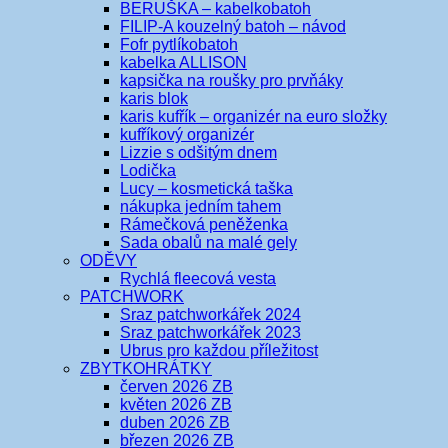
BERUŠKA – kabelkobatoh
FILIP-A kouzelný batoh – návod
Fofr pytlíkobatoh
kabelka ALLISON
kapsička na roušky pro prvňáky
karis blok
karis kufřík – organizér na euro složky
kufříkový organizér
Lizzie s odšitým dnem
Lodička
Lucy – kosmetická taška
nákupka jedním tahem
Rámečková peněženka
Sada obalů na malé gely
ODĚVY
Rychlá fleecová vesta
PATCHWORK
Sraz patchworkářek 2024
Sraz patchworkářek 2023
Ubrus pro každou příležitost
ZBYTKOHRÁTKY
červen 2026 ZB
květen 2026 ZB
duben 2026 ZB
březen 2026 ZB