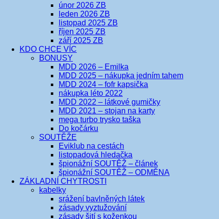
únor 2026 ZB
leden 2026 ZB
listopad 2025 ZB
říjen 2025 ZB
září 2025 ZB
KDO CHCE VÍC
BONUSY
MDD 2026 – Emilka
MDD 2025 – nákupka jedním tahem
MDD 2024 – fofr kapsička
nákupka léto 2022
MDD 2022 – látkové gumičky
MDD 2021 – stojan na karty
mega turbo trysko taška
Do kočárku
SOUTĚŽE
Eviklub na cestách
listopadová hledačka
špionážní SOUTĚŽ – článek
špionážní SOUTĚŽ – ODMĚNA
ZÁKLADNÍ CHYTROSTI
kabelky
srážení bavlněných látek
zásady vyztužování
zásady šití s koženkou