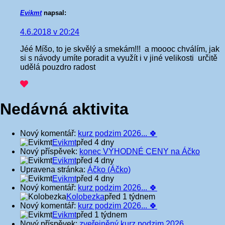
Evikmt
napsal:
4.6.2018 v 20:24
Jéé Míšo, to je skvělý a smekám!!! a moooc chválím, jak
si s návody umíte poradit a využít i v jiné velikosti
určitě
udělá pouzdro radost
Nedávná aktivita
Nový komentář:
kurz podzim 2026... 🍀
Evikmt
před 4 dny
Nový příspěvek:
konec VÝHODNÉ CENY na Áčko
Evikmt
před 4 dny
Upravena stránka:
Áčko (Áčko)
Evikmt
před 4 dny
Nový komentář:
kurz podzim 2026... 🍀
Kolobezka
před 1 týdnem
Nový komentář:
kurz podzim 2026... 🍀
Evikmt
před 1 týdnem
Nový příspěvek:
zveřejněný kurz podzim 2026